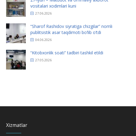
vositalari xodimlari kuni
27.06.2026
“Sharof Rashidov siyratiga chizgilar” nomli
publitsistik asar taqdimoti bo‘lib o‘tdi
04.06.2026
“Kitobxonlik soati” tadbiri tashkil etildi
27.05.2026
Xizmatlar