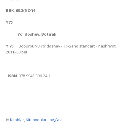
BBK: 63.3(5 O’)4
Y70
Yo’ldoshev, Botirali
Y 70
Boburpur/B.Yo’ldoshev.- T.:»Sano standart » nashriyoti,
2011.-60 bet.
ISBN
978-9943-396-24-1
In
Kitoblar
,
Kitobxonlar sovg'asi