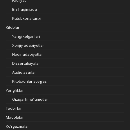
Faoliyat
Biz haqimizda
Kutubxona tarixi
Kitoblar
Yangi kelganlari
Xorijiy adabiyotlar
Nodir adabiyotlar
Dissertatsiyalar
Audio asarlar
Kitobxonlar sovg’asi
Yangiliklar
Qiziqarli ma’lumotlar
Tadbirlar
Maqolalar
Ko’rgazmalar