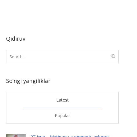
Qidiruv
So’ngi yangiliklar
Latest
Popular
27-iyun – Matbuot va ommaviy axborot