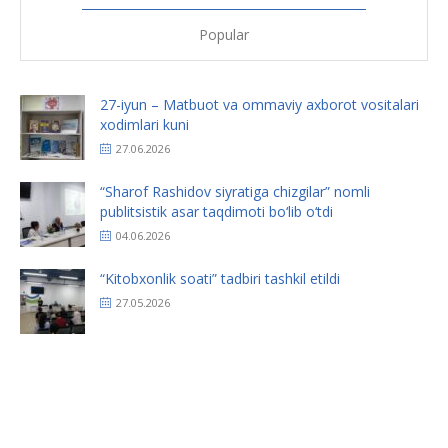
Popular
27-iyun – Matbuot va ommaviy axborot vositalari
xodimlari kuni
27.06.2026
“Sharof Rashidov siyratiga chizgilar” nomli
publitsistik asar taqdimoti bo‘lib o‘tdi
04.06.2026
“Kitobxonlik soati” tadbiri tashkil etildi
27.05.2026