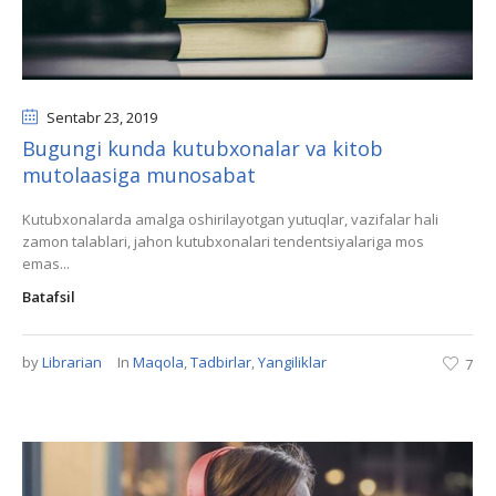
Sentabr 23
, 2019
Bugungi kunda kutubxonalar va kitob
mutolaasiga munosabat
Kutubxonalarda amalga oshirilayotgan yutuqlar, vazifalar hali
zamon talablari, jahon kutubxonalari tendentsiyalariga mos
emas...
Batafsil
by
Librarian
In
Maqola
,
Tadbirlar
,
Yangiliklar
7