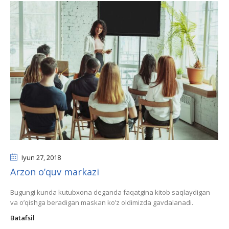
Iyun 27
, 2018
Arzon o’quv markazi
Bugungi kunda kutubxona deganda faqatgina kitob saqlaydigan
va o’qishga beradigan maskan ko’z oldimizda gavdalanadi.
Batafsil