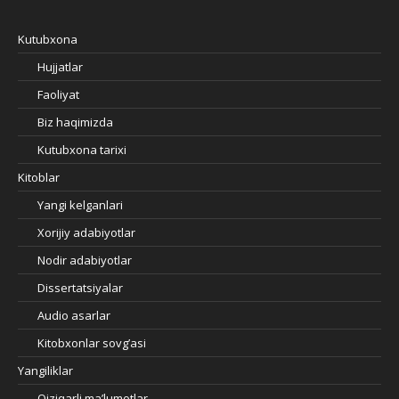
Kutubxona
Hujjatlar
Faoliyat
Biz haqimizda
Kutubxona tarixi
Kitoblar
Yangi kelganlari
Xorijiy adabiyotlar
Nodir adabiyotlar
Dissertatsiyalar
Audio asarlar
Kitobxonlar sovg’asi
Yangiliklar
Qiziqarli ma’lumotlar