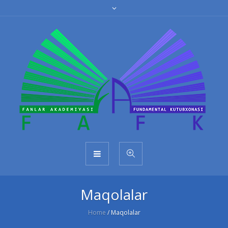
Maqolalar
Home
/
Maqolalar