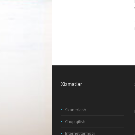
Xizmatlar
Skanerlash
Chop qilish
Internet tarmog'i