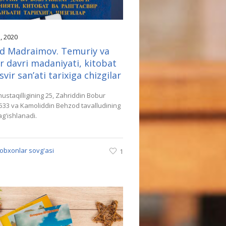
5
, 2020
d Madraimov. Temuriy va
r davri madaniyati, kitobat
vir sanʼati tarixiga chizgilar
ustaqilligining 25, Zahriddin Bobur
 533 va Kamoliddin Behzod tavalludining
bag'ishlanadi.
tobxonlar sovg'asi
1