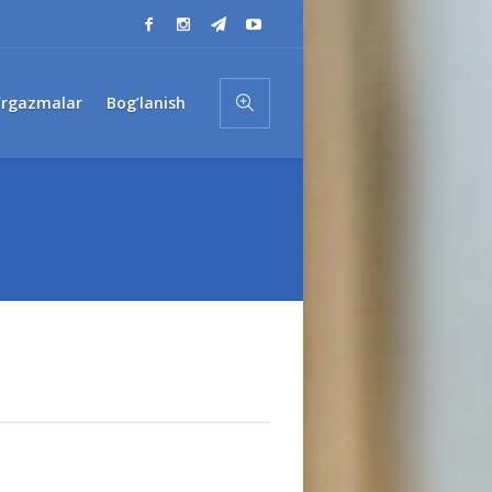
’rgazmalar
Bog’lanish