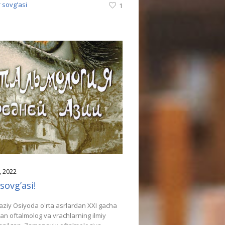
 sovg'asi
1
, 2022
sovg’asi!
ziy Osiyoda o'rta asrlardan XXI gacha
gan oftalmolog va vrachlarning ilmiy