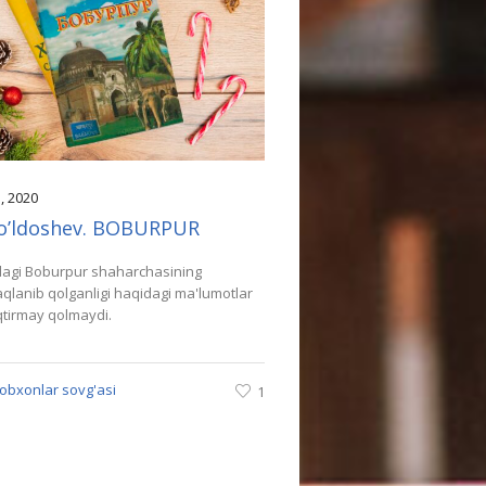
5
, 2020
 Yo’ldoshev. BOBURPUR
dagi Boburpur shaharchasining
qlanib qolganligi haqidagi ma'lumotlar
qtirmay qolmaydi.
tobxonlar sovg'asi
1