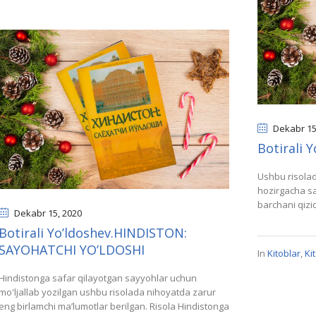
Dekabr 1
Botirali
Ushbu risola
hozirgacha sa
barchani qizi
Dekabr 15
, 2020
Botirali Yo’ldoshev.HINDISTON:
SAYOHATCHI YO’LDOSHI
In
Kitoblar
,
Ki
Hindistonga safar qilayotgan sayyohlar uchun
mo'ljallab yozilgan ushbu risolada nihoyatda zarur
eng birlamchi maʼlumotlar berilgan. Risola Hindistonga