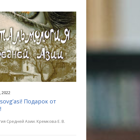
, 2022
sovg’asi! Подарок от
!
ия Средней Азии. Кремкова Е. В.