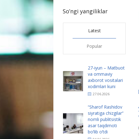
So’ngi yangiliklar
Latest
Popular
27-iyun – Matbuot
va ommaviy
axborot vositalari
xodimlari kuni
27.06.2026
“Sharof Rashidov
siyratiga chizgilar”
nomli publitsistik
asar taqdimoti
bo‘lib o‘tdi