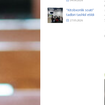
04.06.2026
“Kitobxonlik soati”
tadbiri tashkil etildi
27.05.2026