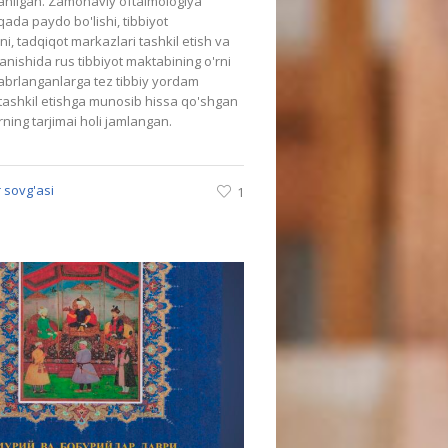
ganilgan. Zamonaviy oftalmologiya
qada paydo bo'lishi, tibbiyot
i, tadqiqot markazlari tashkil etish va
lanishida rus tibbiyot maktabining o'rni
 Jabrlanganlarga tez tibbiy yordam
 tashkil etishga munosib hissa qo'shgan
ning tarjimai holi jamlangan.
 sovg'asi
1