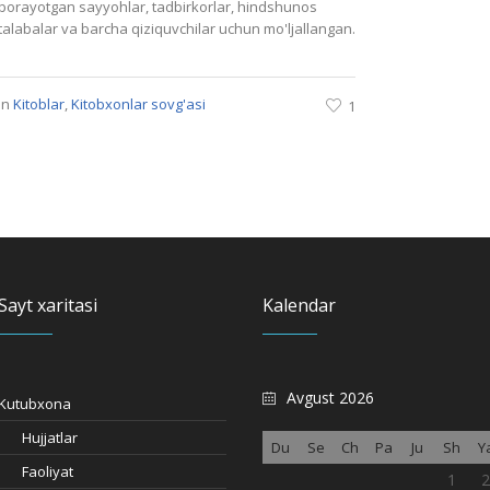
borayotgan sayyohlar, tadbirkorlar, hindshunos
talabalar va barcha qiziquvchilar uchun mo'ljallangan.
In
Kitoblar
,
Kitobxonlar sovg'asi
1
Sayt xaritasi
Kalendar
Avgust 2026
Kutubxona
Hujjatlar
Du
Se
Ch
Pa
Ju
Sh
Y
Faoliyat
1