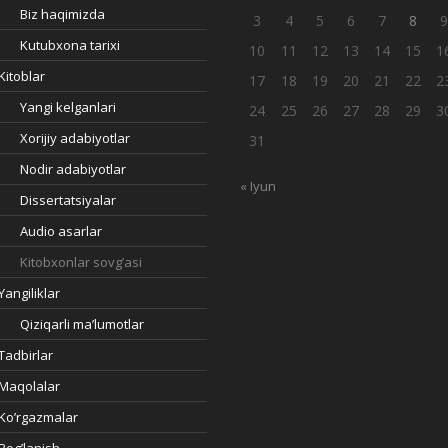
Biz haqimizda
3
4
5
6
7
8
Kutubxona tarixi
10
11
12
13
14
15
1
Kitoblar
17
18
19
20
21
22
2
Yangi kelganlari
24
25
26
27
28
29
3
Xorijiy adabiyotlar
31
Nodir adabiyotlar
« Iyun
Dissertatsiyalar
Audio asarlar
Kitobxonlar sovg’asi
Yangiliklar
Qiziqarli ma’lumotlar
Tadbirlar
Maqolalar
Ko’rgazmalar
Bog’lanish