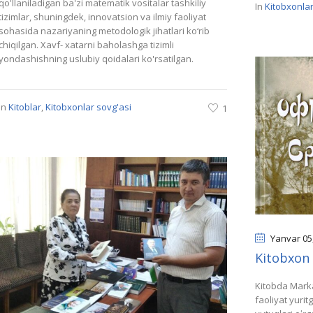
qo'llaniladigan ba'zi matematik vositalar tashkiliy
In
Kitobxonlar
tizimlar, shuningdek, innovatsion va ilmiy faoliyat
sohasida nazariyaning metodologik jihatlari ko‘rib
chiqilgan. Xavf- xatarni baholashga tizimli
yondashishning uslubiy qoidalari ko'rsatilgan.
In
Kitoblar
,
Kitobxonlar sovg'asi
1
Yanvar 05
Kitobxon 
Kitobda Marka
faoliyat yurit