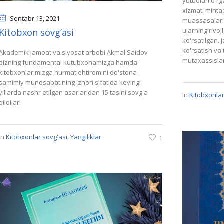
yutuqlari oʻr
xizmati minta
Sentabr 13
, 2021
muassasalarin
ularning rivoj
Kitobxon sovg’asi
ko'rsatilgan.
ko'rsatish va
Аkademik jamoat va siyosat arbobi Akmal Saidov
mutaxassislar
bizning fundamental kutubxonamizga hamda
kitobxonlarimizga hurmat ehtiromini do'stona
samimiy munosabatining izhori sifatida keyingi
yillarda nashr etilgan asarlaridan 15 tasini sovg'a
In
Kitobxonlar
qildilar!
In
Kitobxonlar sovg'asi
,
Yangiliklar
1