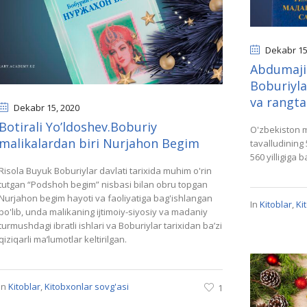
Dekabr 1
Аbdumaji
Boburiyla
va rangtas
Dekabr 15
, 2020
Botirali Yo’ldoshev.Boburiy
O'zbekiston m
malikalardan biri Nurjahon Begim
tavalludining
560 yilligiga 
Risola Buyuk Boburiylar davlati tarixida muhim o'rin
tutgan “Podshoh begim” nisbasi bilan obru topgan
Nurjahon begim hayoti va faoliyatiga bag'ishlangan
In
Kitoblar
,
Ki
bo'lib, unda malikaning ijtimoiy-siyosiy va madaniy
turmushdagi ibratli ishlari va Boburiylar tarixidan baʼzi
qiziqarli maʼlumotlar keltirilgan.
In
Kitoblar
,
Kitobxonlar sovg'asi
1