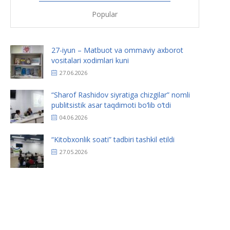
Popular
27-iyun – Matbuot va ommaviy axborot
vositalari xodimlari kuni
27.06.2026
“Sharof Rashidov siyratiga chizgilar” nomli
publitsistik asar taqdimoti bo‘lib o‘tdi
04.06.2026
“Kitobxonlik soati” tadbiri tashkil etildi
27.05.2026