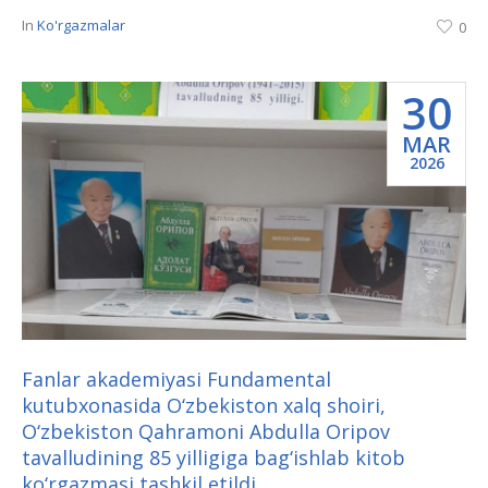
In
Ko'rgazmalar
0
30
MAR
2026
Fanlar akademiyasi Fundamental
kutubxonasida O‘zbekiston xalq shoiri,
O‘zbekiston Qahramoni Abdulla Oripov
tavalludining 85 yilligiga bag‘ishlab kitob
ko‘rgazmasi tashkil etildi