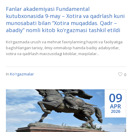
Fanlar akademiyasi Fundamental
kutubxonasida 9-may – Xotira va qadrlash kuni
munosabati bilan “Xotira muqaddas. Qadr –
abadiy” nomli kitob ko‘rgazmasi tashkil etildi
Ko‘rgazmada urush va mehnat faxriylarining hayoti va faoliyatiga
bag‘ishlangan tarixiy, ilmiy-ommabop hamda badiiy adabiyotlar,
xotira va qadrlash mavzusidagi kitoblar, maqolalar...
In
Ko'rgazmalar
0
09
APR
2026