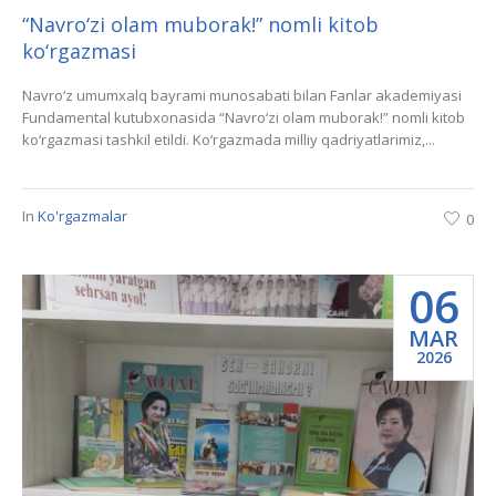
“Navro‘zi olam muborak!” nomli kitob
ko‘rgazmasi
Navro‘z umumxalq bayrami munosabati bilan Fanlar akademiyasi
Fundamental kutubxonasida “Navro‘zi olam muborak!” nomli kitob
ko‘rgazmasi tashkil etildi. Ko‘rgazmada milliy qadriyatlarimiz,...
In
Ko'rgazmalar
0
06
MAR
2026