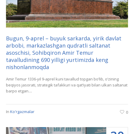
Bugun, 9-aprel – buyuk sarkarda, yirik davlat
arbobi, markazlashgan qudratli saltanat
asoschisi, Sohibqiron Amir Temur
tavalludining 690 yilligi yurtimizda keng
nishonlanmoqda
Amir Temur 1336-yil 9-aprel kuni tavallud topgan bo‘lib, o‘zining
beqiyos jasorati, strategik tafakkuri va qat’iyati bilan ulkan saltanat
barpo etgan....
In
Ko'rgazmalar
0