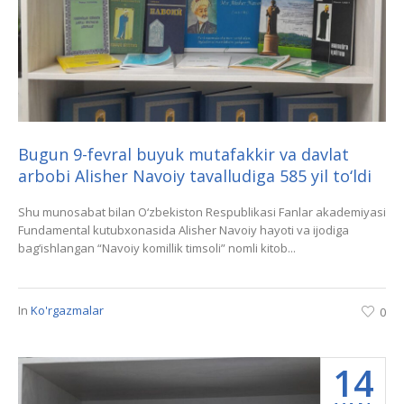
Bugun 9-fevral buyuk mutafakkir va davlat
arbobi Alisher Navoiy tavalludiga 585 yil to‘ldi
Shu munosabat bilan O‘zbekiston Respublikasi Fanlar akademiyasi
Fundamental kutubxonasida Alisher Navoiy hayoti va ijodiga
bag‘ishlangan “Navoiy komillik timsoli” nomli kitob...
In
Ko'rgazmalar
0
14