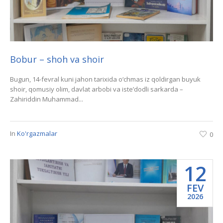
Bobur – shoh va shoir
Bugun, 14-fevral kuni jahon tarixida o‘chmas iz qoldirgan buyuk
shoir, qomusiy olim, davlat arbobi va iste’dodli sarkarda –
Zahiriddin Muhammad...
In
Ko'rgazmalar
0
12
FEV
2026