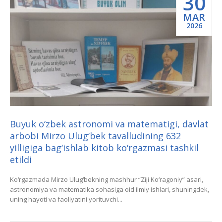
30
MAR
2026
Buyuk o‘zbek astronomi va matematigi, davlat
arbobi Mirzo Ulug‘bek tavalludining 632
yilligiga bag‘ishlab kitob ko‘rgazmasi tashkil
etildi
Ko‘rgazmada Mirzo Ulug‘bekning mashhur “Ziji Ko‘ragoniy” asari,
astronomiya va matematika sohasiga oid ilmiy ishlari, shuningdek,
uning hayoti va faoliyatini yorituvchi...