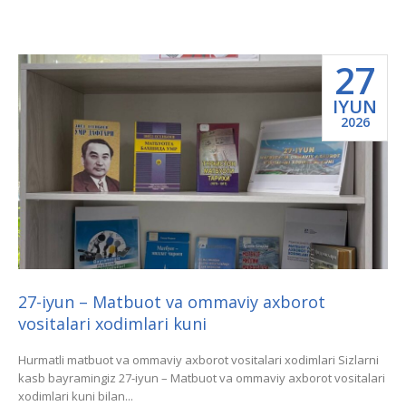
27
IYUN
2026
27-iyun – Matbuot va ommaviy axborot
vositalari xodimlari kuni
Hurmatli matbuot va ommaviy axborot vositalari xodimlari Sizlarni
kasb bayramingiz 27-iyun – Matbuot va ommaviy axborot vositalari
xodimlari kuni bilan...