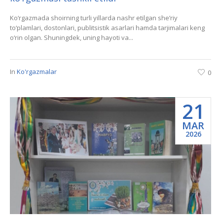
Ko‘rgazmada shoirning turli yillarda nashr etilgan she’riy
to‘plamlari, dostonlari, publitsistik asarlari hamda tarjimalari keng
o‘rin olgan. Shuningdek, uning hayoti va...
In
Ko'rgazmalar
0
21
MAR
2026