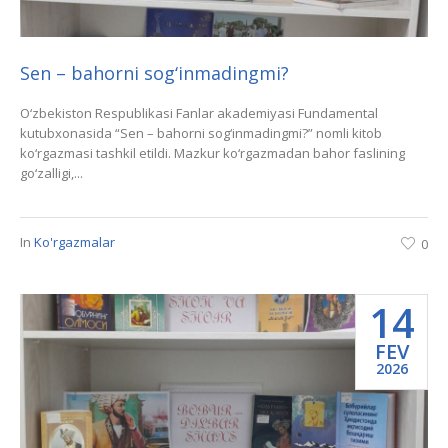
Sen – bahorni sog‘inmadingmi?
O‘zbekiston Respublikasi Fanlar akademiyasi Fundamental
kutubxonasida “Sen – bahorni sog‘inmadingmi?” nomli kitob
ko‘rgazmasi tashkil etildi. Mazkur ko‘rgazmadan bahor faslining
go‘zalligi,...
In
Ko'rgazmalar
0
14
FEV
2026