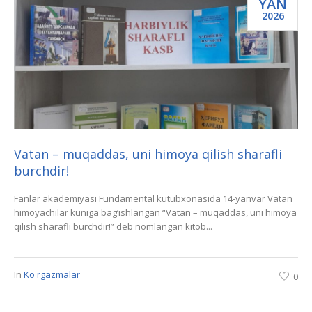
YAN
2026
Vatan – muqaddas, uni himoya qilish sharafli
burchdir!
Fanlar akademiyasi Fundamental kutubxonasida 14-yanvar Vatan
himoyachilar kuniga bag‘ishlangan “Vatan – muqaddas, uni himoya
qilish sharafli burchdir!” deb nomlangan kitob...
In
Ko'rgazmalar
0