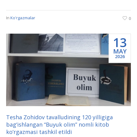
In
Ko'rgazmalar
0
13
MAY
2026
Tesha Zohidov tavalludining 120 yilligiga
bag‘ishlangan “Buyuk olim” nomli kitob
ko‘rgazmasi tashkil etildi