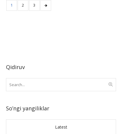
1
2
3
Qidiruv
So’ngi yangiliklar
Latest