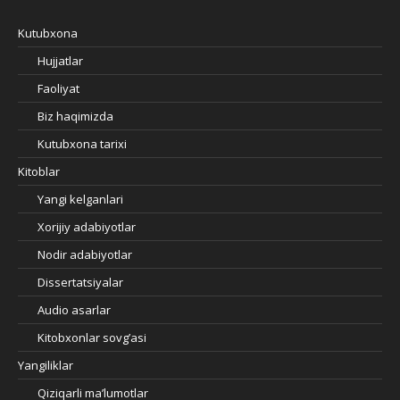
Kutubxona
Hujjatlar
Faoliyat
Biz haqimizda
Kutubxona tarixi
Kitoblar
Yangi kelganlari
Xorijiy adabiyotlar
Nodir adabiyotlar
Dissertatsiyalar
Audio asarlar
Kitobxonlar sovg’asi
Yangiliklar
Qiziqarli ma’lumotlar