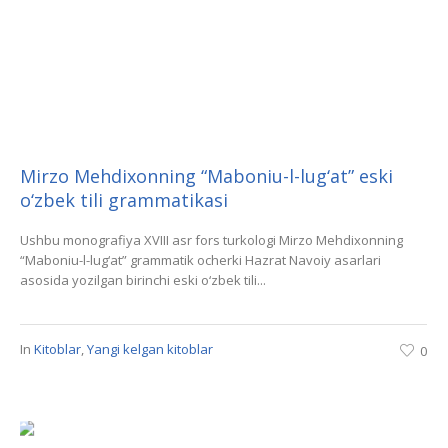
Mirzo Mehdixonning “Maboniu-l-lug‘at” eski
o‘zbek tili grammatikasi
Ushbu monografiya XVIII asr fors turkologi Mirzo Mehdixonning
“Maboniu-l-lug‘at” grammatik ocherki Hazrat Navoiy asarlari
asosida yozilgan birinchi eski o‘zbek tili...
In
Kitoblar
,
Yangi kelgan kitoblar
0