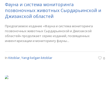
Фауна и система мониторинга
позвоночных животных Сырдарьинской и
Джизакской областей
Предлагаемое издание «Фауна и система мониторинга
позвоночных животных Сырдарьинской и Джизакской
областей» продолжает серию изданий, посвященных
инвентаризации и мониторингу фауны...
In
Kitoblar
,
Yangi kelgan kitoblar
0