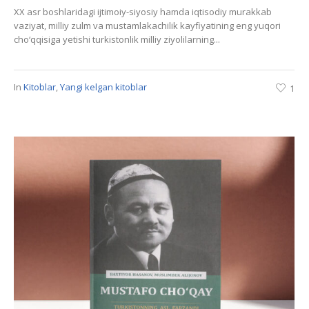
XX asr boshlaridagi ijtimoiy-siyosiy hamda iqtisodiy murakkab
vaziyat, milliy zulm va mustamlakachilik kayfiyatining eng yuqori
cho‘qqisiga yetishi turkistonlik milliy ziyolilarning...
In
Kitoblar
,
Yangi kelgan kitoblar
1