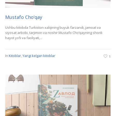
Mustafo Cho‘qay
Ushbu kitobda Turkiston xalqining buyuk farzandi, jamoat va
siyosat arbobi, tarjimon va noshir Mustafo Cho‘qayning shonli
hayot yo‘li va faoliyati,...
In
Kitoblar
,
Yangi kelgan kitoblar
1