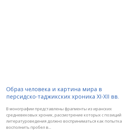
Образ человека и картина мира в
персидско-таджикских хроника XI-XII вв.
В монографии представлены фрагменты из иранских
средневековых хроник, рассмотрение которых с позиций
литературоведения должно восприниматься как попытка
восполнить пробел в...