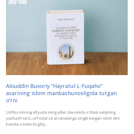
Alouddin Buxoriy “Hayratul-L-Fuqaho”
asarining islom manbashunosligida tutgan
o‘rni
Ushbu monografiyada ming yillar davomida o‘zbek xalqining
yashash tarzi, urf-odat va an’analariga singib ketgan islom dini
hamda u bilan bog‘liq...