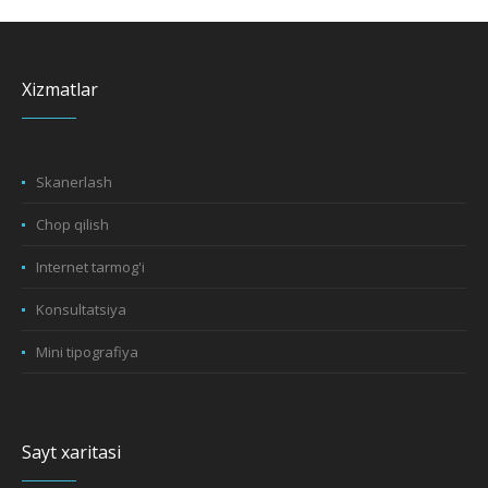
Xizmatlar
Skanerlash
Chop qilish
Internet tarmog'i
Konsultatsiya
Mini tipografiya
Sayt xaritasi