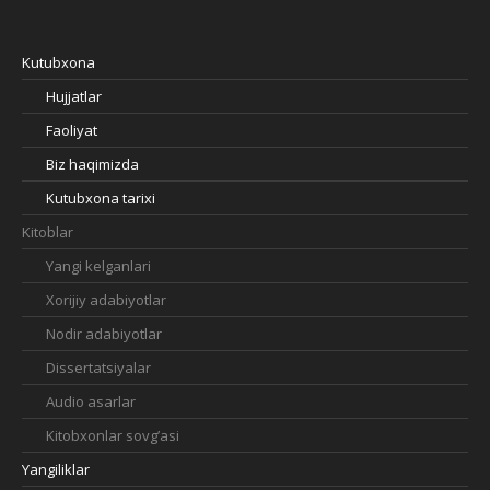
Kutubxona
Hujjatlar
Faoliyat
Biz haqimizda
Kutubxona tarixi
Kitoblar
Yangi kelganlari
Xorijiy adabiyotlar
Nodir adabiyotlar
Dissertatsiyalar
Audio asarlar
Kitobxonlar sovg’asi
Yangiliklar