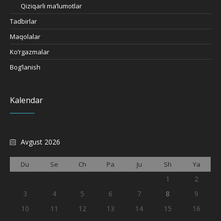
Qiziqarli ma’lumotlar
Tadbirlar
Maqolalar
Ko’rgazmalar
Bog’lanish
Kalendar
Avgust 2026
Du
Se
Ch
Pa
Ju
Sh
Ya
1
2
3
4
5
6
7
8
9
10
11
12
13
14
15
16