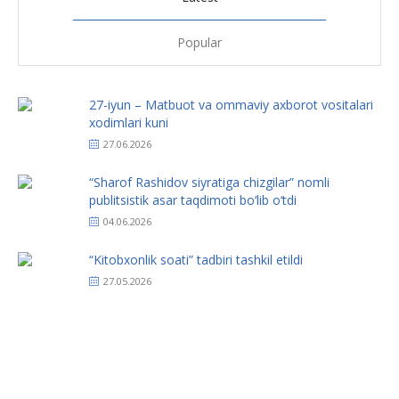
Popular
27-iyun – Matbuot va ommaviy axborot vositalari
xodimlari kuni
27.06.2026
“Sharof Rashidov siyratiga chizgilar” nomli
publitsistik asar taqdimoti bo‘lib o‘tdi
04.06.2026
“Kitobxonlik soati” tadbiri tashkil etildi
27.05.2026