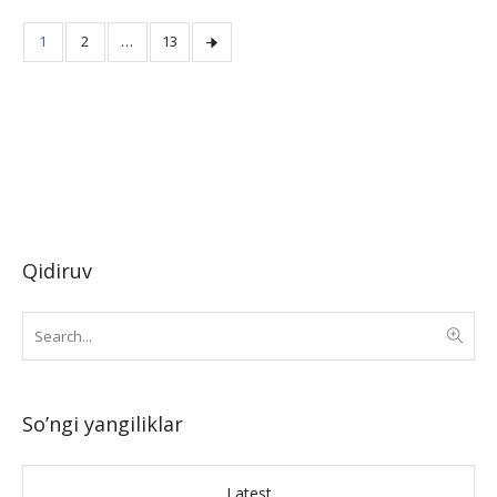
1
2
…
13
Qidiruv
So’ngi yangiliklar
Latest