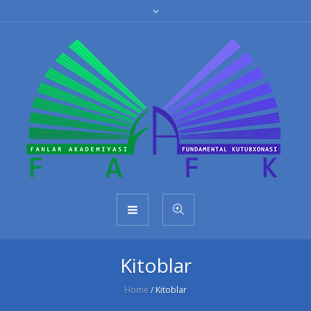
Kitoblar
Home
/
Kitoblar