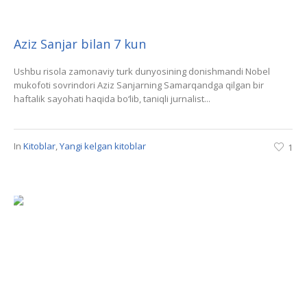
Aziz Sanjar bilan 7 kun
Ushbu risola zamonaviy turk dunyosining donishmandi Nobel
mukofoti sovrindori Aziz Sanjarning Samarqandga qilgan bir
haftalik sayohati haqida bo‘lib, taniqli jurnalist...
In
Kitoblar
,
Yangi kelgan kitoblar
1