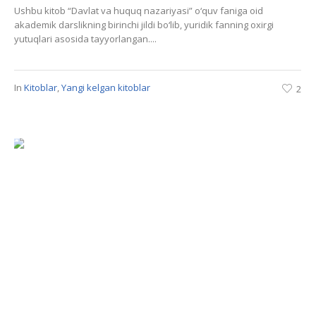
Ushbu kitob “Davlat va huquq nazariyasi” o‘quv faniga oid
akademik darslikning birinchi jildi bo‘lib, yuridik fanning oxirgi
yutuqlari asosida tayyorlangan....
In
Kitoblar
,
Yangi kelgan kitoblar
2