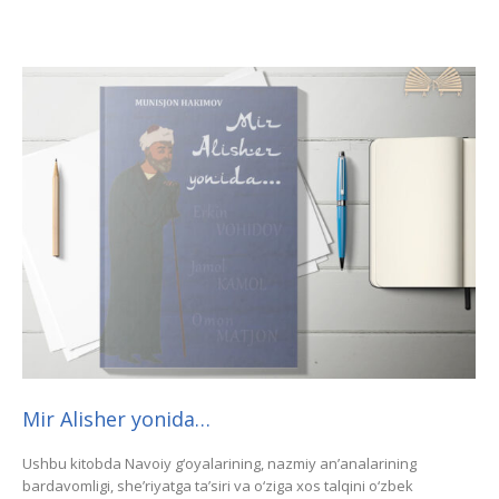
Mir Alisher yonida…
Ushbu kitobda Navoiy g‘oyalarining, nazmiy an’analarining
bardavomligi, she’riyatga ta’siri va o‘ziga xos talqini o‘zbek