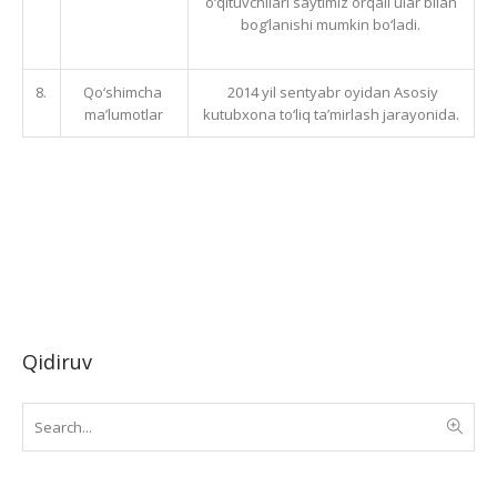
o‘qituvchilari saytimiz orqali ular bilan
bog‘lanishi mumkin bo‘ladi.
8.
Qo‘shimcha
2014 yil sentyabr oyidan Asosiy
ma’lumotlar
kutubxona to‘liq ta’mirlash jarayonida.
Qidiruv