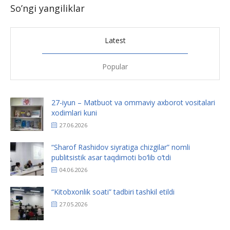
So’ngi yangiliklar
Latest
Popular
27-iyun – Matbuot va ommaviy axborot vositalari
xodimlari kuni
27.06.2026
“Sharof Rashidov siyratiga chizgilar” nomli
publitsistik asar taqdimoti bo‘lib o‘tdi
04.06.2026
“Kitobxonlik soati” tadbiri tashkil etildi
27.05.2026