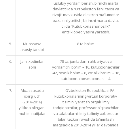
uslubiy yordam berish, birinchi marta
davlat tilida “O‘zbekiston fani: tarixi va
rivoji” mavzusida elektron ma’lumotlar
bazasini yuritish, birinchi marta davlat
tilida “Kutubxonashunoslik”
entsiklopediyasini yaratish.
5.
Muassasa
8 ta bo‘lim
asosiy tarkibi
6.
Jami xodimlar
78 ta, jumladan, rahbariyat va
soni
yordamchi bo‘lim – 10, kutubxonachilar
-42, texnik bo‘lim – 6, xo‘jalik bo‘limi – 16,
kutubxona bosmaxonasi – 4.
7.
Muassasada
O‘zbekiston Respublikasi FA
oxirgi uch
kutubxonalarining virtual korporativ
(2014-2016)
tizimini yaratish orqali ilmiy
yillikda olingan
tadqiqotchilar, professor o‘qituvchilar
muhim natijalar
va talabalarni ilmiy ta’limiy axborotlar
bilan tezkor ravishda ta’minlash
maqsadida 2013-2014 yillar davomida