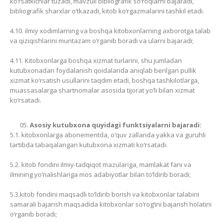
ko‘rsatkichlar tuzadi, mavzuli bibliografik so‘roqlarni bajaradi,
bibliografik sharxlar o‘tkazadi, kitob ko‘rgazmalarini tashkil etadi.
4.10. ilmiy xodimlarning va boshqa kitobxonlarning axborotga talab
va qiziqishlarini muntazam o‘rganib boradi va ularni bajaradi;
4.11. Kitobxonlarga boshqa xizmat turlarini, shu jumladan
kutubxonadan foydalanish qoidalarida aniqlab berilgan pullik
xizmat ko‘rsatish usullarini taqdim etadi, boshqa tashkilotlarga,
muassasalarga shartnomalar asosida tijorat yo‘li bilan xizmat
ko‘rsatadi.
Asosiy kutubxona quyidagi funktsiyalarni bajaradi:
5.1. kitobxonlarga abonementda, o‘quv zallarida yakka va guruhli
tartibda tabaqalangan kutubxona xizmati ko‘rsatadi.
5.2. kitob fondini ilmiy-tadqiqot mazulariga, mamlakat fani va
ilmining yo‘nalishlariga mos adabiyotlar bilan to‘ldirib boradi;
5.3.kitob fondini maqsadli to‘ldirib borish va kitobxonlar talabini
samarali bajarish maqsadida kitobxonlar so‘rog‘ini bajarish holatini
o‘rganib boradi;