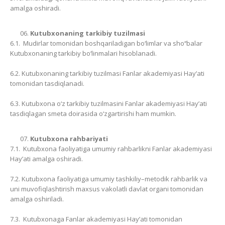
amalga oshiradi.
Kutubxonaning tarkibiy tuzilmasi
6.1. Mudirlar tomonidan boshqariladigan bo‘limlar va sho‘‘balar
Kutubxonaning tarkibiy bo‘linmalari hisoblanadi.
6.2. Kutubxonaning tarkibiy tuzilmasi Fanlar akademiyasi Hay’ati
tomonidan tasdiqlanadi.
6.3. Kutubxona o‘z tarkibiy tuzilmasini Fanlar akademiyasi Hay’ati
tasdiqlagan smeta doirasida o‘zgartirishi ham mumkin.
Kutubxona rahbariyati
7.1. Kutubxona faoliyatiga umumiy rahbarlikni Fanlar akademiyasi
Hay’ati amalga oshiradi.
7.2. Kutubxona faoliyatiga umumiy tashkiliy–metodik rahbarlik va
uni muvofiqlashtirish maxsus vakolatli davlat organi tomonidan
amalga oshiriladi.
7.3. Kutubxonaga Fanlar akademiyasi Hay’ati tomonidan