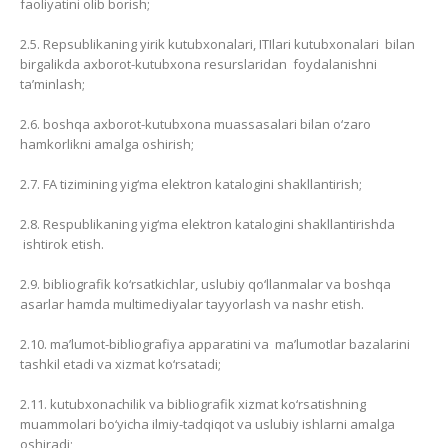
faoliyatini olib borish;
2.5. Repsublikaning yirik kutubxonalari, ITIlari kutubxonalari bilan
birgalikda axborot-kutubxona resurslaridan foydalanishni
ta’minlash;
2.6. boshqa axborot-kutubxona muassasalari bilan o‘zaro
hamkorlikni amalga oshirish;
2.7. FA tizimining yig‘ma elektron katalogini shakllantirish;
2.8. Respublikaning yig‘ma elektron katalogini shakllantirishda
ishtirok etish.
2.9. bibliografik ko‘rsatkichlar, uslubiy qo‘llanmalar va boshqa
asarlar hamda multimediyalar tayyorlash va nashr etish.
2.10. ma’lumot-bibliografiya apparatini va ma’lumotlar bazalarini
tashkil etadi va xizmat ko‘rsatadi;
2.11. kutubxonachilik va bibliografik xizmat ko‘rsatishning
muammolari bo‘yicha ilmiy-tadqiqot va uslubiy ishlarni amalga
oshiradi;