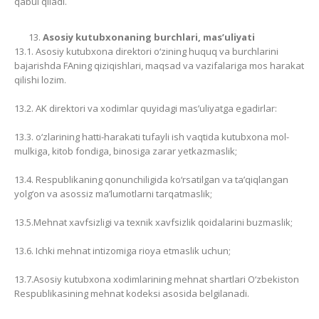
qabul qiladi.
Asosiy kutubxonaning burchlari, mas’uliyati
13.1. Asosiy kutubxona direktori o‘zining huquq va burchlarini
bajarishda FAning qiziqishlari, maqsad va vazifalariga mos harakat
qilishi lozim.
13.2. AK direktori va xodimlar quyidagi mas’uliyatga egadirlar:
13.3. o‘zlarining hatti-harakati tufayli ish vaqtida kutubxona mol-
mulkiga, kitob fondiga, binosiga zarar yetkazmaslik;
13.4. Respublikaning qonunchiligida ko‘rsatilgan va ta’qiqlangan
yolg‘on va asossiz ma’lumotlarni tarqatmaslik;
13.5.Mehnat xavfsizligi va texnik xavfsizlik qoidalarini buzmaslik;
13.6. Ichki mehnat intizomiga rioya etmaslik uchun;
13.7.Asosiy kutubxona xodimlarining mehnat shartlari O‘zbekiston
Respublikasining mehnat kodeksi asosida belgilanadi.