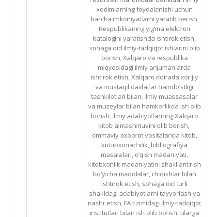
xodimlarning foydalanishi uchun
barcha imkoniyatlarni yaratib berish,
Respublikaning yig‘ma elektron
katalogini yaratishda ishtirok etish,
sohaga oid ilmiy-tadqiqot ishlarini olib
borish, Xalqaro va respublika
miqyosidagi ilmiy anjumanlarda
ishtirok etish, Xalqaro doirada xorijiy
va mustaqil davlatlar hamdo‘stligi
tashkilotlari bilan, ilmiy muassasalar
va muzeylar bilan hamkorlikda ish olib
borish, ilmiy adabiyotlarning Xalqaro
kitob almashinuvini olib borish,
ommaviy axborot vositalarida kitob,
kutubxonachilik, bibliografiya
masalalari, o‘qish madaniyati,
kitobxonlik madaniyatini shakllantirish
bo‘yicha maqolalar, chiqishlar bilan
ishtirok etish, sohaga oid turli
shakldagi adabiyotlarni tayyorlash va
nashr etish, FA tizimidagi ilmiy-tadqiqot
institutlari bilan ish olib borish, ularga