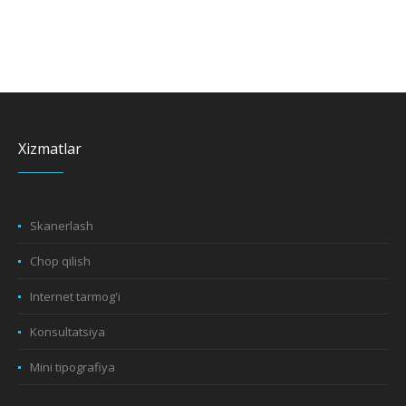
Xizmatlar
Skanerlash
Chop qilish
Internet tarmog'i
Konsultatsiya
Mini tipografiya