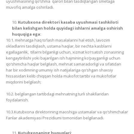
uyushmasining qo‘shma qarori bilan tasdiqlangan smetaga
muvofiq amalga oshiriladi.
Kutubxona direktori kasaba uyushmasi tashkiloti
bilan kelishgan holda quyidagi ishlarni amalga oshirish
huquqiga ega:
10.1. mehnatga haq to‘lash masalalarini hal etish, lavozim
okladlarini tasdiqlash, ustama haqlar, bir nechta kasblarni
egallaganlik, tillarni bilganligi uchun, xizmat ko‘rsatish zonasining
kengaytirilishi yoki bajarilgan ish hajmining ko‘payganligi uchun
qo‘shimcha haqlar belgilash, mehnat samaradorligi va sifatidan
har bir xodimning umumiy ish natijalariga qo‘shgan shaxsiy
hissasidan kelib chiqqan holda mukofot tartibi va mukofotlar
miqdorini belgilash;
10.2. belgilangan tartibdagi mehnatning turli shakllaridan
foydalanish.
10.3.Kutubxona direktorining maoshiga ustamalar va qo‘shimchalar
Fanlar akademiyasi Prezidiumi tomonidan belgilanadi.
Kutubxonaning huquqlari: