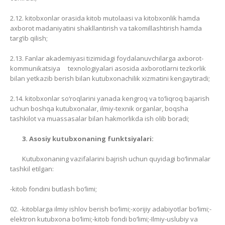
2.12. kitobxonlar orasida kitob mutolaasi va kitobxonlik hamda
axborot madaniyatini shakllantirish va takomillashtirish hamda
targ‘ib qilish;
2.13. Fanlar akademiyasi tizimidagi foydalanuvchilarga axborot-
kommunikatsiya texnologiyalari asosida axborotlarni tezkorlik
bilan yetkazib berish bilan kutubxonachilik xizmatini kengaytiradi;
2.14. kitobxonlar so‘roqlarini yanada kengroq va to‘liqroq bajarish
uchun boshqa kutubxonalar, ilmiy-texnik organlar, boqsha
tashkilot va muassasalar bilan hakmorlikda ish olib boradi;
3. Asosiy kutubxonaning funktsiyalari:
Kutubxonaning vazifalarini bajrish uchun quyidagi bo‘linmalar
tashkil etilgan:
-kitob fondini butlash bo‘limi;
-kitoblarga ilmiy ishlov berish bo‘limi;-xorijiy adabiyotlar bo‘limi;-
elektron kutubxona bo‘limi;-kitob fondi bo‘limi;-Ilmiy-uslubiy va