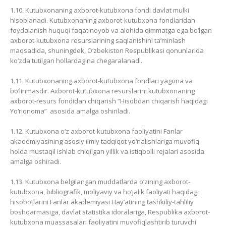
1.10. Kutubxonaning axborot-kutubxona fondi davlat mulki
hisoblanadi. Kutubxonaning axborot-kutubxona fondlaridan
foydalanish huquqi faqat noyob va alohida qimmatga ega bo‘lgan
axborot-kutubxona resurslarining saqlanishini ta’minlash
maqsadida, shuningdek, O‘zbekiston Respublikasi qonunlarida
ko‘zda tutilgan hollardagina chegaralanadi.
1.11. Kutubxonaning axborot-kutubxona fondlari yagona va
bo‘linmasdir. Axborot-kutubxona resurslarini kutubxonaning
axborot-resurs fondidan chiqarish “Hisobdan chiqarish haqidagi
Yo‘riqnoma” asosida amalga oshiriladi.
1.12. Kutubxona o‘z axborot-kutubxona faoliyatini Fanlar
akademiyasining asosiy ilmiy tadqiqot yo‘nalishlariga muvofiq
holda mustaqil ishlab chiqilgan yillik va istiqbolli rejalari asosida
amalga oshiradi.
1.13. Kutubxona belgilangan muddatlarda o‘zining axborot-
kutubxona, bibliografik, moliyaviy va ho‘jalik faoliyati haqidagi
hisobotlarini Fanlar akademiyasi Hay’atining tashkiliy-tahliliy
boshqarmasiga, davlat statistika idoralariga, Respublika axborot-
kutubxona muassasalari faoliyatini muvofiqlashtirib turuvchi