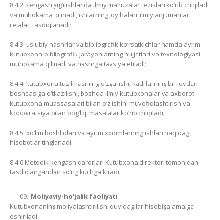
8.4.2. kengash yig‘ilishlarida ilmiy ma’ruzalar tezislari ko‘rib chiqiladi
va muhokama qilinadi, ishlarning loyihalari, ilmiy anjumanlar
rejalari tasdiqlanadi;
8.4.3. uslubiy nashrlar va bibliografik ko‘rsatkichlar hamda ayrim
kutubxona-bibliografik jarayonlarning hujjatlari va texnologiyasi
muhokama qilinadi va nashrga tavsiya etiladi;
8.4.4. kutubxona tuzilmasining o‘zgarishi, kadrlarning bir joydan
boshqasiga o‘tkazilishi, boshqa ilmiy kutubxonalar va axborot-
kutubxona muassasalari bilan o‘z ishini muvofiqlashtirish va
kooperatsiya bilan bog‘liq masalalar ko‘rib chiqiladi;
8.4.5. bo‘lim boshliqlari va ayrim xodimlarning ishlari haqidagi
hisobotlar tinglanadi.
8.4.6.Metodik kengash qarorlari Kutubxona direktori tomonidan
tasdiqlangandan so‘ng kuchga kiradi.
Moliyaviy-ho‘jalik faoliyati
Kutubxonaning moliyalashtirilishi quyidagilar hisobiga amalga
oshiriladi: