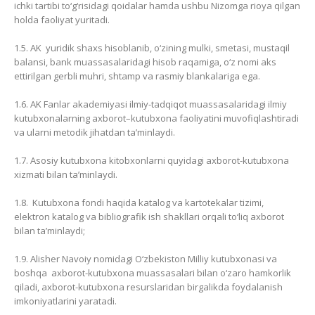
ichki tartibi to‘g‘risidagi qoidalar hamda ushbu Nizomga rioya qilgan
holda faoliyat yuritadi.
1.5. AK yuridik shaxs hisoblanib, o‘zining mulki, smetasi, mustaqil
balansi, bank muassasalaridagi hisob raqamiga, o‘z nomi aks
ettirilgan gerbli muhri, shtamp va rasmiy blankalariga ega.
1.6. AK Fanlar akademiyasi ilmiy-tadqiqot muassasalaridagi ilmiy
kutubxonalarning axborot–kutubxona faoliyatini muvofiqlashtiradi
va ularni metodik jihatdan ta’minlaydi.
1.7. Asosiy kutubxona kitobxonlarni quyidagi axborot-kutubxona
xizmati bilan ta’minlaydi.
1.8. Kutubxona fondi haqida katalog va kartotekalar tizimi,
elektron katalog va bibliografik ish shakllari orqali to‘liq axborot
bilan ta’minlaydi;
1.9. Alisher Navoiy nomidagi O‘zbekiston Milliy kutubxonasi va
boshqa axborot-kutubxona muassasalari bilan o‘zaro hamkorlik
qiladi, axborot-kutubxona resurslaridan birgalikda foydalanish
imkoniyatlarini yaratadi.