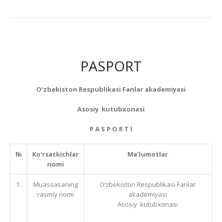
PASPORT
O‘zbekiston Respublikasi Fanlar akademiyasi
Asosiy
kutubxonasi
P A S P O R T I
№
Ko‘rsatkichlar
Ma’lumotlar
nomi
1.
Muassasaning
O‘zbekiston Respublikasi Fanlar
rasmiy nomi
akademiyasi
Asosiy kutubxonasi