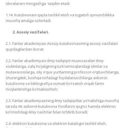
Idoralararo Kengashga taqdim etadi.
1.14. Kutubxonani qayta tashkil etish va tugatish qonunchilikka
muvofiq amalga oshiriladi.
2. Asosiy vazifalari.
2.1. Fanlar akademiyasi Asosiy kutubxonasining asosiy vazifalari
quyidagilardan iborat:
2.2. Fanlar akademiyasi ilmiy-tadqiqot muassasalari ilmiy
xodimlariga, xalq ho‘jaligining turli tarmoqlaridagi olimlar va
mutaxassislarga, oliy o‘quv yurtlarining professor-o‘qituvchilariga,
shuningdek, boshqa toifadagi foydalanuvchilarga axborot-
kutubxona va bibliografiya xizmati ko‘rsatish orqali fanni
rivojlantirishga ko‘maklashish;
2.3. Fanlar akademiyasining ilmiy tadqiqotlar yo‘nalishiga muvofiq
tarzda AK axborot-kutubxona fondlarini qog‘oz hamda elektron
ko‘rinishdagi ilmiy nashrlar bilan to‘ldirib boradi;
2.4. elektron kutubxona va elektron katalogni tashkil etish,