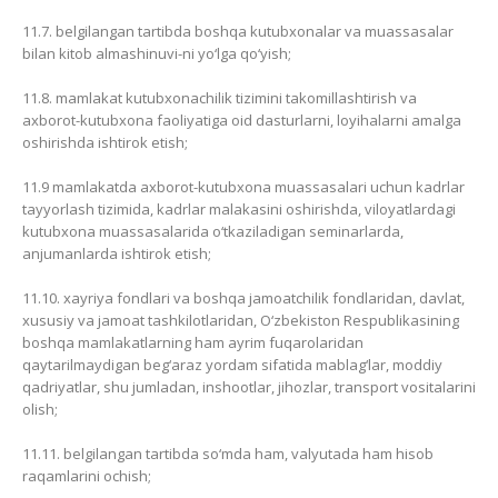
11.7. belgilangan tartibda boshqa kutubxonalar va muassasalar
bilan kitob almashinuvi-ni yo‘lga qo‘yish;
11.8. mamlakat kutubxonachilik tizimini takomillashtirish va
axborot-kutubxona faoliyatiga oid dasturlarni, loyihalarni amalga
oshirishda ishtirok etish;
11.9 mamlakatda axborot-kutubxona muassasalari uchun kadrlar
tayyorlash tizimida, kadrlar malakasini oshirishda, viloyatlardagi
kutubxona muassasalarida o‘tkaziladigan seminarlarda,
anjumanlarda ishtirok etish;
11.10. xayriya fondlari va boshqa jamoatchilik fondlaridan, davlat,
xususiy va jamoat tashkilotlaridan, O‘zbekiston Respublikasining
boshqa mamlakatlarning ham ayrim fuqarolaridan
qaytarilmaydigan beg‘araz yordam sifatida mablag‘lar, moddiy
qadriyatlar, shu jumladan, inshootlar, jihozlar, transport vositalarini
olish;
11.11. belgilangan tartibda so‘mda ham, valyutada ham hisob
raqamlarini ochish;