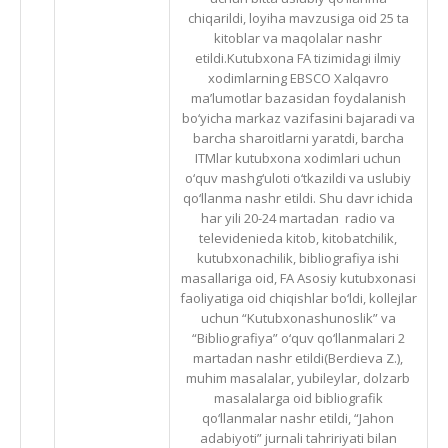
chiqarildi, loyiha mavzusiga oid 25 ta
kitoblar va maqolalar nashr
etildi.Kutubxona FA tizimidagi ilmiy
xodimlarning EBSCO Xalqavro
ma’lumotlar bazasidan foydalanish
bo‘yicha markaz vazifasini bajaradi va
barcha sharoitlarni yaratdi, barcha
ITMlar kutubxona xodimlari uchun
o‘quv mashg‘uloti o‘tkazildi va uslubiy
qo‘llanma nashr etildi. Shu davr ichida
har yili 20-24 martadan radio va
televidenieda kitob, kitobatchilik,
kutubxonachilik, bibliografiya ishi
masallariga oid, FA Asosiy kutubxonasi
faoliyatiga oid chiqishlar bo‘ldi, kollejlar
uchun “Kutubxonashunoslik” va
“Bibliografiya” o‘quv qo‘llanmalari 2
martadan nashr etildi(Berdieva Z.),
muhim masalalar, yubileylar, dolzarb
masalalarga oid bibliografik
qo‘llanmalar nashr etildi, “Jahon
adabiyoti” jurnali tahririyati bilan