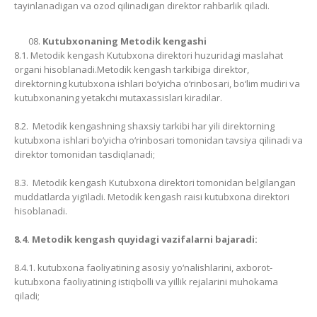
tayinlanadigan va ozod qilinadigan direktor rahbarlik qiladi.
Kutubxonaning Metodik kengashi
8.1. Metodik kengash Kutubxona direktori huzuridagi maslahat
organi hisoblanadi.Metodik kengash tarkibiga direktor,
direktorning kutubxona ishlari bo‘yicha o‘rinbosari, bo‘lim mudiri va
kutubxonaning yetakchi mutaxassislari kiradilar.
8.2. Metodik kengashning shaxsiy tarkibi har yili direktorning
kutubxona ishlari bo‘yicha o‘rinbosari tomonidan tavsiya qilinadi va
direktor tomonidan tasdiqlanadi;
8.3. Metodik kengash Kutubxona direktori tomonidan belgilangan
muddatlarda yig‘iladi. Metodik kengash raisi kutubxona direktori
hisoblanadi.
8.4. Metodik kengash quyidagi vazifalarni bajaradi:
8.4.1. kutubxona faoliyatining asosiy yo‘nalishlarini, axborot-
kutubxona faoliyatining istiqbolli va yillik rejalarini muhokama
qiladi;