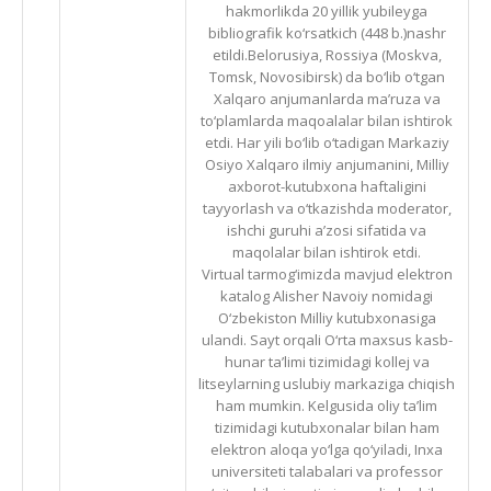
hakmorlikda 20 yillik yubileyga
bibliografik ko‘rsatkich (448 b.)nashr
etildi.Belorusiya, Rossiya (Moskva,
Tomsk, Novosibirsk) da bo‘lib o‘tgan
Xalqaro anjumanlarda ma’ruza va
to‘plamlarda maqoalalar bilan ishtirok
etdi. Har yili bo‘lib o‘tadigan Markaziy
Osiyo Xalqaro ilmiy anjumanini, Milliy
axborot-kutubxona haftaligini
tayyorlash va o‘tkazishda moderator,
ishchi guruhi a’zosi sifatida va
maqolalar bilan ishtirok etdi.
Virtual tarmog‘imizda mavjud elektron
katalog Alisher Navoiy nomidagi
O‘zbekiston Milliy kutubxonasiga
ulandi. Sayt orqali O‘rta maxsus kasb-
hunar ta’limi tizimidagi kollej va
litseylarning uslubiy markaziga chiqish
ham mumkin. Kelgusida oliy ta’lim
tizimidagi kutubxonalar bilan ham
elektron aloqa yo‘lga qo‘yiladi, Inxa
universiteti talabalari va professor