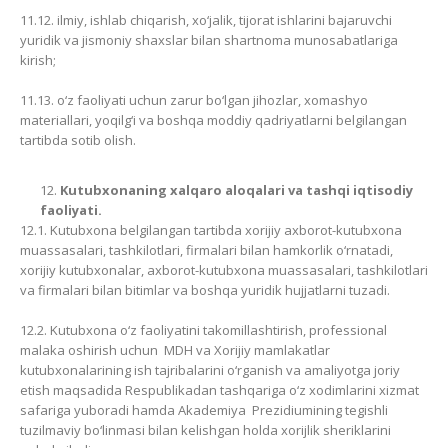
11.12. ilmiy, ishlab chiqarish, xo‘jalik, tijorat ishlarini bajaruvchi
yuridik va jismoniy shaxslar bilan shartnoma munosabatlariga
kirish;
11.13. o‘z faoliyati uchun zarur bo‘lgan jihozlar, xomashyo
materiallari, yoqilg‘i va boshqa moddiy qadriyatlarni belgilangan
tartibda sotib olish.
Kutubxonaning xalqaro aloqalari va tashqi iqtisodiy
faoliyati.
12.1. Kutubxona belgilangan tartibda xorijiy axborot-kutubxona
muassasalari, tashkilotlari, firmalari bilan hamkorlik o‘rnatadi,
xorijiy kutubxonalar, axborot-kutubxona muassasalari, tashkilotlari
va firmalari bilan bitimlar va boshqa yuridik hujjatlarni tuzadi.
12.2. Kutubxona o‘z faoliyatini takomillashtirish, professional
malaka oshirish uchun MDH va Xorijiy mamlakatlar
kutubxonalarining ish tajribalarini o‘rganish va amaliyotga joriy
etish maqsadida Respublikadan tashqariga o‘z xodimlarini xizmat
safariga yuboradi hamda Akademiya Prezidiumining tegishli
tuzilmaviy bo‘linmasi bilan kelishgan holda xorijlik sheriklarini