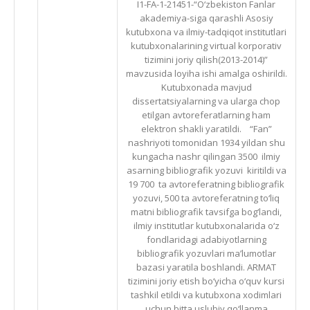
I1-FA-1-21451-“O‘zbekiston Fanlar
akademiya-siga qarashli Asosiy
kutubxona va ilmiy-tadqiqot institutlari
kutubxonalarining virtual korporativ
tizimini joriy qilish(2013-2014)”
mavzusida loyiha ishi amalga oshirildi.
Kutubxonada mavjud
dissertatsiyalarning va ularga chop
etilgan avtoreferatlarning ham
elektron shakli yaratildi. “Fan”
nashriyoti tomonidan 1934 yildan shu
kungacha nashr qilingan 3500 ilmiy
asarning bibliografik yozuvi kiritildi va
19 700 ta avtoreferatning bibliografik
yozuvi, 500 ta avtoreferatning to‘liq
matni bibliografik tavsifga bog‘landi,
ilmiy institutlar kutubxonalarida o‘z
fondlaridagi adabiyotlarning
bibliografik yozuvlari ma’lumotlar
bazasi yaratila boshlandi. ARMAT
tizimini joriy etish bo‘yicha o‘quv kursi
tashkil etildi va kutubxona xodimlari
uchun bitta uslubiy qo‘llanma