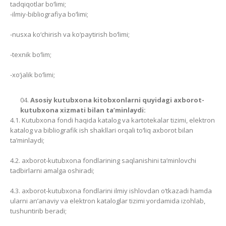
tadqiqotlar bo‘limi;
-ilmiy-bibliografiya bo‘limi;
-nusxa ko‘chirish va ko‘paytirish bo‘limi;
-texnik bo‘lim;
-xo‘jalik bo‘limi;
Asosiy kutubxona kitobxonlarni quyidagi axborot-
kutubxona xizmati bilan ta’minlaydi:
4.1. Kutubxona fondi haqida katalog va kartotekalar tizimi, elektron
katalog va bibliografik ish shakllari orqali to‘liq axborot bilan
ta’minlaydi;
4.2. axborot-kutubxona fondlarining saqlanishini ta’minlovchi
tadbirlarni amalga oshiradi;
4.3. axborot-kutubxona fondlarini ilmiy ishlovdan o‘tkazadi hamda
ularni an’anaviy va elektron kataloglar tizimi yordamida izohlab,
tushuntirib beradi;