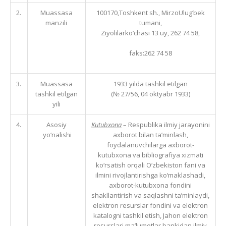
2.
Muassasa
100170,Toshkent sh., MirzoUlug‘bek
manzili
tumani,
Ziyolilarko‘chasi 13 uy, 262 74 58,
faks:262 74 58
3.
Muassasa
1933 yilda tashkil etilgan
tashkil etilgan
(№ 27/56, 04 oktyabr 1933)
yili
4.
Asosiy
Kutubxona
– Respublika ilmiy jarayonini
yo‘nalishi
axborot bilan ta’minlash,
foydalanuvchilarga axborot-
kutubxona va bibliografiya xizmati
ko‘rsatish orqali O‘zbekiston fani va
ilmini rivojlantirishga ko‘maklashadi,
axborot-kutubxona fondini
shakllantirish va saqlashni ta’minlaydi,
elektron resurslar fondini va elektron
katalogni tashkil etish, Jahon elektron
resurslari ma’lumotlar bankidan ilmiy