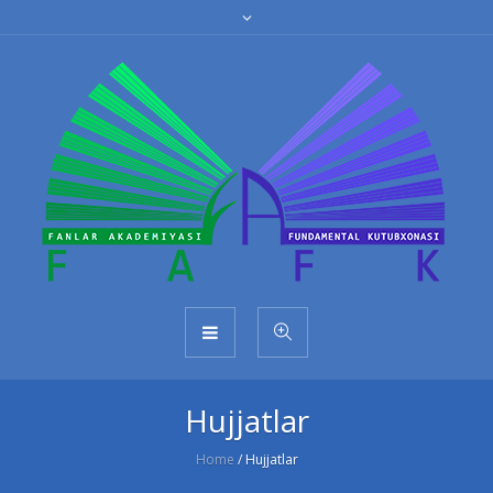
Hujjatlar
Home
/
Hujjatlar