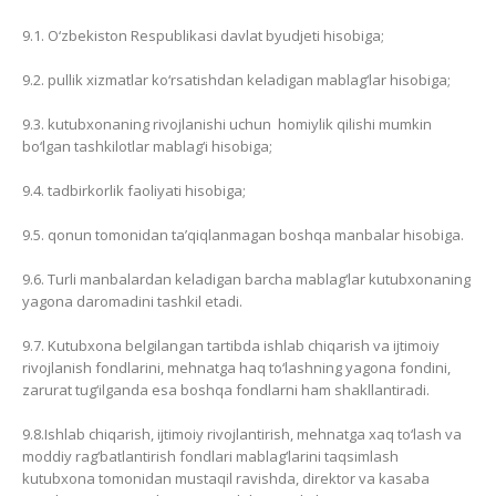
9.1. O‘zbekiston Respublikasi davlat byudjeti hisobiga;
9.2. pullik xizmatlar ko‘rsatishdan keladigan mablag‘lar hisobiga;
9.3. kutubxonaning rivojlanishi uchun homiylik qilishi mumkin
bo‘lgan tashkilotlar mablag‘i hisobiga;
9.4. tadbirkorlik faoliyati hisobiga;
9.5. qonun tomonidan ta’qiqlanmagan boshqa manbalar hisobiga.
9.6. Turli manbalardan keladigan barcha mablag‘lar kutubxonaning
yagona daromadini tashkil etadi.
9.7. Kutubxona belgilangan tartibda ishlab chiqarish va ijtimoiy
rivojlanish fondlarini, mehnatga haq to‘lashning yagona fondini,
zarurat tug‘ilganda esa boshqa fondlarni ham shakllantiradi.
9.8.Ishlab chiqarish, ijtimoiy rivojlantirish, mehnatga xaq to‘lash va
moddiy rag‘batlantirish fondlari mablag‘larini taqsimlash
kutubxona tomonidan mustaqil ravishda, direktor va kasaba