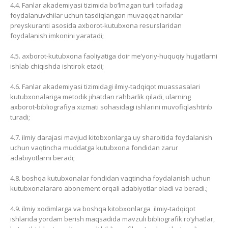
4.4. Fanlar akademiyasi tizimida bo‘lmagan turli toifadagi
foydalanuvchilar uchun tasdiqlangan muvaqqat narxlar
preyskuranti asosida axborot-kutubxona resurslaridan
foydalanish imkonini yaratadi;
4.5. axborot-kutubxona faoliyatiga doir me’yoriy-huquqiy hujjatlarni
ishlab chiqishda ishtirok etadi;
4.6. Fanlar akademiyasi tizimidagi ilmiy-tadqiqot muassasalari
kutubxonalariga metodik jihatdan rahbarlik qiladi, ularning
axborot-bibliografiya xizmati sohasidagi ishlarini muvofiqlashtirib
turadi;
4.7. ilmiy darajasi mavjud kitobxonlarga uy sharoitida foydalanish
uchun vaqtincha muddatga kutubxona fondidan zarur
adabiyotlarni beradi;
4.8. boshqa kutubxonalar fondidan vaqtincha foydalanish uchun
kutubxonalararo abonement orqali adabiyotlar oladi va beradi.;
4.9. ilmiy xodimlarga va boshqa kitobxonlarga ilmiy-tadqiqot
ishlarida yordam berish maqsadida mavzuli bibliografik ro‘yhatlar,