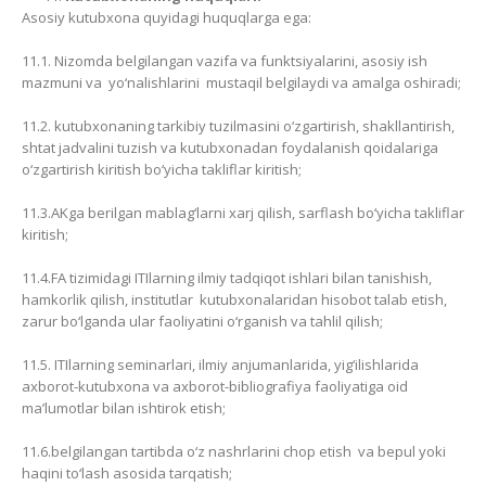
Asosiy kutubxona quyidagi huquqlarga ega:
11.1. Nizomda belgilangan vazifa va funktsiyalarini, asosiy ish
mazmuni va yo‘nalishlarini mustaqil belgilaydi va amalga oshiradi;
11.2. kutubxonaning tarkibiy tuzilmasini o‘zgartirish, shakllantirish,
shtat jadvalini tuzish va kutubxonadan foydalanish qoidalariga
o‘zgartirish kiritish bo‘yicha takliflar kiritish;
11.3.AKga berilgan mablag‘larni xarj qilish, sarflash bo‘yicha takliflar
kiritish;
11.4.FA tizimidagi ITIlarning ilmiy tadqiqot ishlari bilan tanishish,
hamkorlik qilish, institutlar kutubxonalaridan hisobot talab etish,
zarur bo‘lganda ular faoliyatini o‘rganish va tahlil qilish;
11.5. ITIlarning seminarlari, ilmiy anjumanlarida, yig‘ilishlarida
axborot-kutubxona va axborot-bibliografiya faoliyatiga oid
ma’lumotlar bilan ishtirok etish;
11.6.belgilangan tartibda o‘z nashrlarini chop etish va bepul yoki
haqini to‘lash asosida tarqatish;