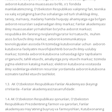
axborot-kutubxona muassasasi bo‘lib, o‘z fondida
mamlakatimizning, O‘zbekiston Respublikasi xalqining fan, texnika
va xalq xo‘jaligining barcha sohalariga oid turli shakldagi ilmiy,
tarixiy, ma’naviy, madaniy hamda huquqiy ahamiyatga ega bo‘lgan
axborot-resurslari saqlanadigan ilmiy markaz; Fanlar akademiyasi
ilmiy muassasalari yo‘nalishlari bo‘yicha axborot markazi;
respublika ilm-fanining rivojlanishiga ta’sir ko‘rsatuvchi, muhim
asos bo‘luvchi ilmiy markaz; axborot-kommunikatsiya
texnologiyalari asosida FA tizimidagi kutubxonalar uchun axborot-
kutubxona faoliyatini muvofiqlashtirib boruvchi ilmiy-uslubiy
markaz; tizimda axborot-kutubxona sohasidagi ilg‘or tajribalarni
o‘rganuvchi, tahlil etuvchi, amaliyotga joriy etuvchi markaz; tizimida
yig‘ma elektron katalog markazi; elektron kutubxona vositasida
ilmiy xodimlarga elektron resurslar yordamida axborot-kutubxona
xizmatini tashkil etuvchi tashkilot.
1.3. AK O‘zbekiston Respublikasi Fanlar Akademiyasi (keyingi
o‘rinlarda –Fanlar akademiyasi) tasarrufidadir.
1.4. AK O‘zbekiston Respublikasi qonunlari, O‘zbekiston
Respublikasi Prezidentining farmon va qarorlari, Fanlar
akademiyasi Hay’atining buyruq va farmoyishlari, Kutubxonaning