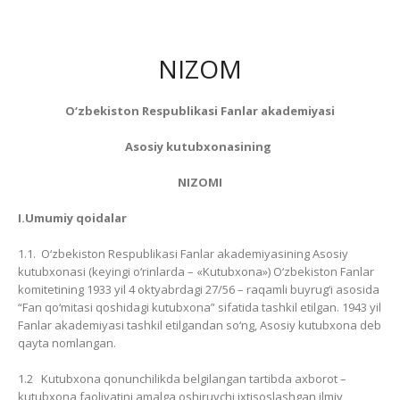
NIZOM
O‘zbekiston Respublikasi Fanlar akademiyasi
Asosiy kutubxonasining
NIZOMI
I.Umumiy qoidalar
1.1. O‘zbekiston Respublikasi Fanlar akademiyasining Asosiy
kutubxonasi (keyingi o‘rinlarda – «Kutubxona») O‘zbekiston Fanlar
komitetining 1933 yil 4 oktyabrdagi 27/56 – raqamli buyrug‘i asosida
“Fan qo‘mitasi qoshidagi kutubxona” sifatida tashkil etilgan. 1943 yil
Fanlar akademiyasi tashkil etilgandan so‘ng, Asosiy kutubxona deb
qayta nomlangan.
1.2 Kutubxona qonunchilikda belgilangan tartibda axborot –
kutubxona faoliyatini amalga oshiruvchi ixtisoslashgan ilmiy