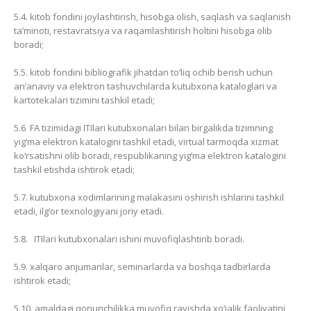
5.4. kitob fondini joylashtirish, hisobga olish, saqlash va saqlanish
ta’minoti, restavratsiya va raqamlashtirish holtini hisobga olib
boradi;
5.5. kitob fondini bibliografik jihatdan to‘liq ochib berish uchun
an’anaviy va elektron tashuvchilarda kutubxona kataloglari va
kartotekalari tizimini tashkil etadi;
5.6 FA tizimidagi ITIlari kutubxonalari bilan birgalikda tizimning
yig‘ma elektron katalogini tashkil etadi, virtual tarmoqda xizmat
ko‘rsatishni olib boradi, respublikaning yig‘ma elektron katalogini
tashkil etishda ishtirok etadi;
5.7. kutubxona xodimlarining malakasini oshirish ishlarini tashkil
etadi, ilg‘or texnologiyani joriy etadi.
5.8. ITIlari kutubxonalari ishini muvofiqlashtirib boradi.
5.9. xalqaro anjumanlar, seminarlarda va boshqa tadbirlarda
ishtirok etadi;
5.10. amaldagi qonunchilikka muvofiq ravishda xo‘jalik faoliyatini