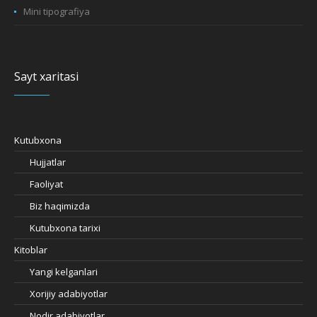
Mini tipografiya
Sayt xaritasi
Kutubxona
Hujjatlar
Faoliyat
Biz haqimizda
Kutubxona tarixi
Kitoblar
Yangi kelganlari
Xorijiy adabiyotlar
Nodir adabiyotlar