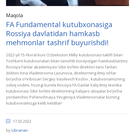
Maqola
FA Fundamental kutubxonasiga
Rossiya davlatidan hamkasb
mehmonlar tashrif buyurishdi!
2022-yil 15-fevral kuni Oʼzbekiston Milliy kutubxonasi taklifi bilan
Toshkent kutubxonalari bilan tanishib borayotgan hamkasblarimiz
Rossiya Fanlar akademiyasi Sibir boʼlimi direktori tarix fanlari
doktori Irina Vladimirovna Lazunova, direktorning ilmiy ishlar
boʼyicha oʼrinbosari Sergey Vasilevich Kozlov , kutubxonamizning
sobiq xodimi, hozirgi kunda Rossiya FА Davlat Xalq ilmiy texnika
kutubxonasi Sibir boʼlimi direktorining Xalqaro aloqalar boʼyicha
yordamchisi Pshenichnaya Yevgeniya Vladimirovnalar bizning
kutubxonamizga kelib ketdilar!
17.02.2022
by
Librarian