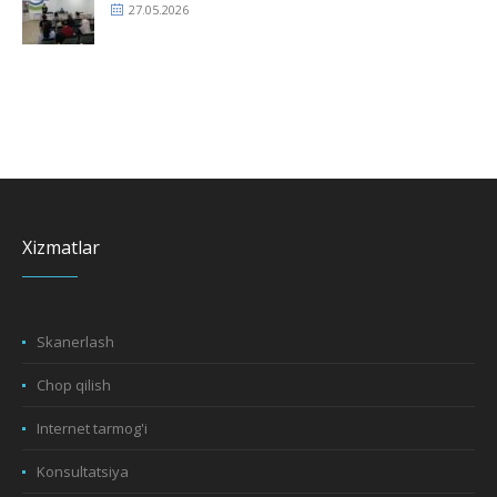
27.05.2026
Xizmatlar
Skanerlash
Chop qilish
Internet tarmog'i
Konsultatsiya