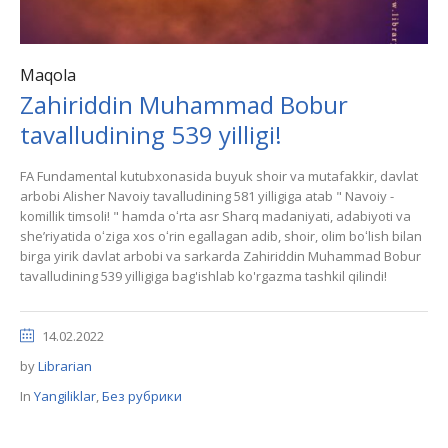
Maqola
Zahiriddin Muhammad Bobur
tavalludining 539 yilligi!
FA Fundamental kutubxonasida buyuk shoir va mutafakkir, davlat
arbobi Alisher Navoiy tavalludining 581 yilligiga atab " Navoiy -
komillik timsoli! " hamda oʻrta asr Sharq madaniyati, adabiyoti va
sheʼriyatida oʻziga xos oʻrin egallagan adib, shoir, olim boʻlish bilan
birga yirik davlat arbobi va sarkarda Zahiriddin Muhammad Bobur
tavalludining 539 yilligiga bag'ishlab ko'rgazma tashkil qilindi!
14.02.2022
by
Librarian
In
Yangiliklar
,
Без рубрики