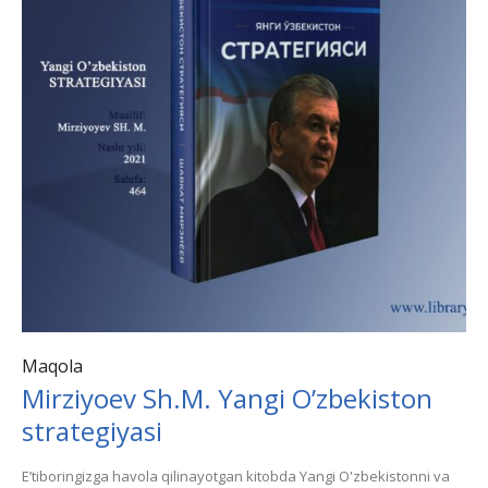
Maqola
Mirziyoev Sh.M. Yangi O’zbekiston
strategiyasi
Eʼtiboringizga havola qilinayotgan kitobda Yangi O'zbekistonni va