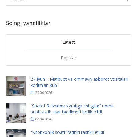
So’ngi yangiliklar
Latest
Popular
27-iyun – Matbuot va ommaviy axborot vositalari
xodimlari kuni
27.06.2026
“Sharof Rashidov siyratiga chizgilar” nomli
publitsistik asar taqdimoti bo‘lib o‘tdi
04.06.2026
“Kitobxonlik soati” tadbiri tashkil etildi