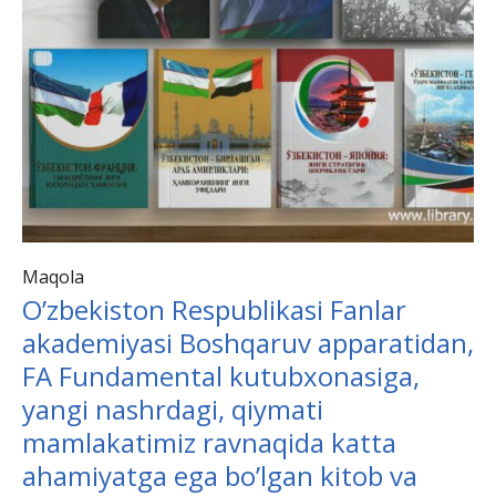
Maqola
O’zbekiston Respublikasi Fanlar
akademiyasi Boshqaruv apparatidan,
FA Fundamental kutubxonasiga,
yangi nashrdagi, qiymati
mamlakatimiz ravnaqida katta
ahamiyatga ega bo’lgan kitob va