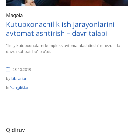
Maqola
Kutubxonachilik ish jarayonlarini
avtomatlashtirish – davr talabi
“Ilmiy kutubxonalarni kompleks avtomatalashtirish” mavzusida
davra suhbati boʼlib oʼtdi.
23.10.2019
by
Librarian
In
Yangiliklar
Qidiruv