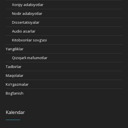
Xorijiy adabiyotlar
Nodir adabiyotlar
Dissertatsiyalar
Audio asarlar
Kitobxonlar sovg’asi
Yangiliklar
Qiziqarli ma’lumotlar
Tadbirlar
Maqolalar
Ko’rgazmalar
Bog’lanish
Kalendar