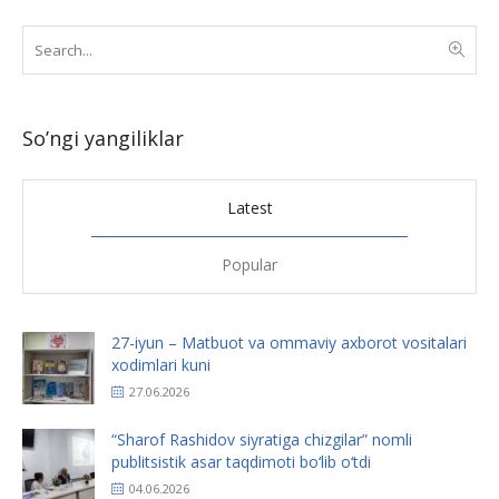
So’ngi yangiliklar
Latest
Popular
27-iyun – Matbuot va ommaviy axborot vositalari
xodimlari kuni
27.06.2026
“Sharof Rashidov siyratiga chizgilar” nomli
publitsistik asar taqdimoti bo‘lib o‘tdi
04.06.2026