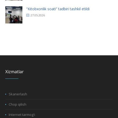
“Kitobxonlik soati” tadbiri tashkil etildi
27.05.2026
Xizmatlar
Skanerlash
Chop qilish
Internet tarmog'i