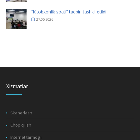
“Kitobxonlik soati” tadbiri tashkil etildi
27.05.2026
Xizmatlar
Skanerlash
Chop qilish
Internet tarmog'i