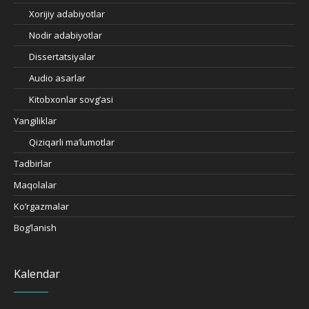
Xorijiy adabiyotlar
Nodir adabiyotlar
Dissertatsiyalar
Audio asarlar
Kitobxonlar sovg’asi
Yangiliklar
Qiziqarli ma’lumotlar
Tadbirlar
Maqolalar
Ko’rgazmalar
Bog’lanish
Kalendar