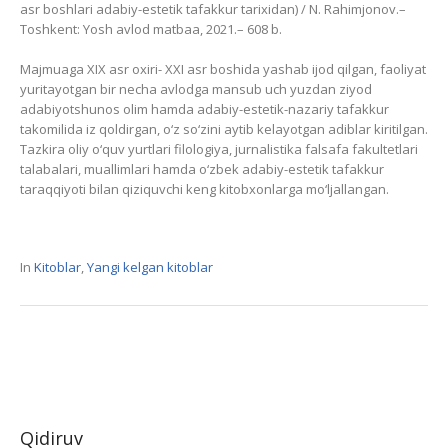
asr boshlari adabiy-estetik tafakkur tarixidan) / N. Rahimjonov.–
Toshkent: Yosh avlod matbaa, 2021.– 608 b.
Majmuaga XIX asr oxiri- XXI asr boshida yashab ijod qilgan, faoliyat
yuritayotgan bir necha avlodga mansub uch yuzdan ziyod
adabiyotshunos olim hamda adabiy-estetik-nazariy tafakkur
takomilida iz qoldirgan, o‘z so‘zini aytib kelayotgan adiblar kiritilgan.
Tazkira oliy o‘quv yurtlari filologiya, jurnalistika falsafa fakultetlari
talabalari, muallimlari hamda o‘zbek adabiy-estetik tafakkur
taraqqiyoti bilan qiziquvchi keng kitobxonlarga mo‘ljallangan.
In
Kitoblar
,
Yangi kelgan kitoblar
Qidiruv