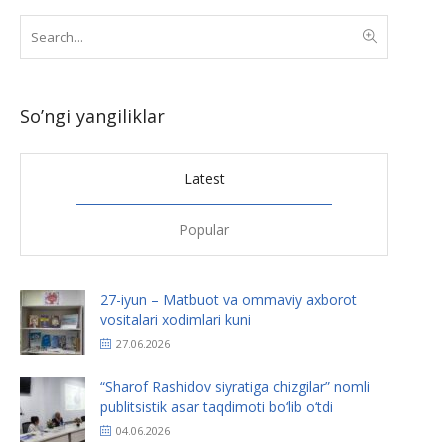
So’ngi yangiliklar
Latest
Popular
27-iyun – Matbuot va ommaviy axborot
vositalari xodimlari kuni
27.06.2026
“Sharof Rashidov siyratiga chizgilar” nomli
publitsistik asar taqdimoti bo‘lib o‘tdi
04.06.2026