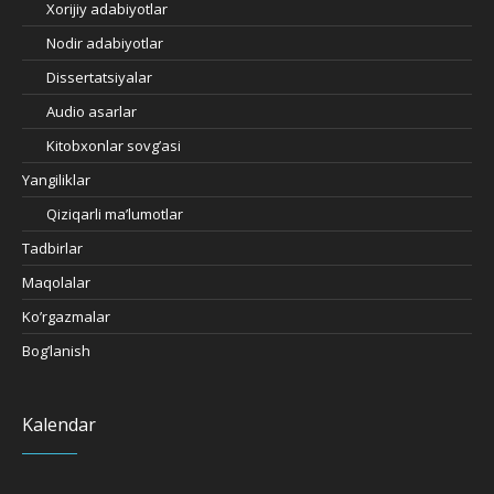
Xorijiy adabiyotlar
Nodir adabiyotlar
Dissertatsiyalar
Audio asarlar
Kitobxonlar sovg’asi
Yangiliklar
Qiziqarli ma’lumotlar
Tadbirlar
Maqolalar
Ko’rgazmalar
Bog’lanish
Kalendar