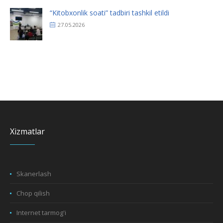
“Kitobxonlik soati” tadbiri tashkil etildi
27.05.2026
Xizmatlar
Skanerlash
Chop qilish
Internet tarmog'i