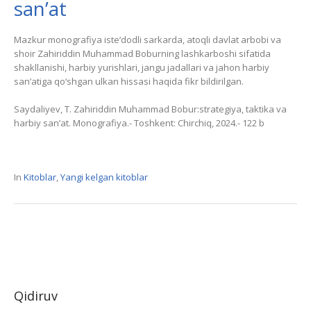
san’at
Mazkur monografiya iste’dodli sarkarda, atoqli davlat arbobi va
shoir Zahiriddin Muhammad Boburning lashkarboshi sifatida
shakllanishi, harbiy yurishlari, jangu jadallari va jahon harbiy
san’atiga qo‘shgan ulkan hissasi haqida fikr bildirilgan.
Saydaliyev, T. Zahiriddin Muhammad Bobur:strategiya, taktika va
harbiy san’at. Monografiya.- Toshkent: Chirchiq, 2024.- 122 b
In
Kitoblar
,
Yangi kelgan kitoblar
Qidiruv