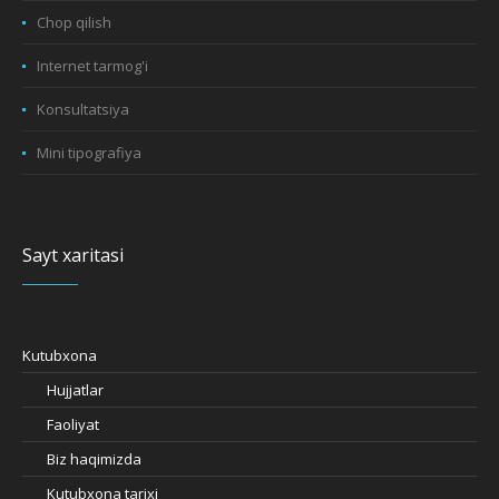
Chop qilish
Internet tarmog'i
Konsultatsiya
Mini tipografiya
Sayt xaritasi
Kutubxona
Hujjatlar
Faoliyat
Biz haqimizda
Kutubxona tarixi