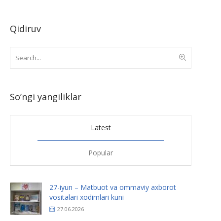
Qidiruv
So’ngi yangiliklar
Latest
Popular
27-iyun – Matbuot va ommaviy axborot
vositalari xodimlari kuni
27.06.2026