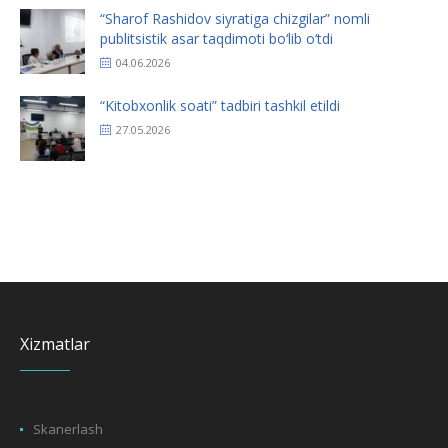
“Sharof Rashidov siyratiga chizgilar” nomli
publitsistik asar taqdimoti bo‘lib o‘tdi
04.06.2026
“Kitobxonlik soati” tadbiri tashkil etildi
27.05.2026
Xizmatlar
Skanerlash