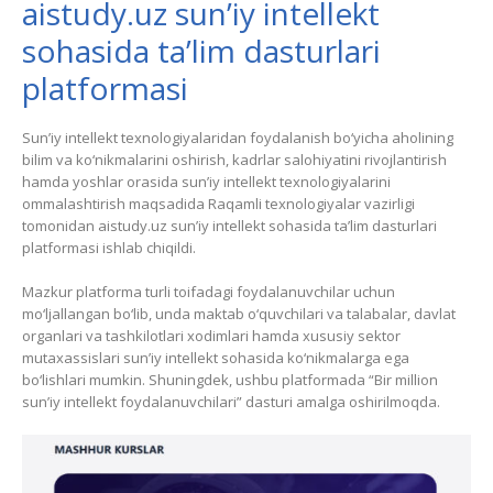
aistudy.uz sun’iy intellekt
sohasida ta’lim dasturlari
platformasi
Sun’iy intellekt texnologiyalaridan foydalanish bo‘yicha aholining
bilim va ko‘nikmalarini oshirish, kadrlar salohiyatini rivojlantirish
hamda yoshlar orasida sun’iy intellekt texnologiyalarini
ommalashtirish maqsadida Raqamli texnologiyalar vazirligi
tomonidan aistudy.uz sun’iy intellekt sohasida ta’lim dasturlari
platformasi ishlab chiqildi.
Mazkur platforma turli toifadagi foydalanuvchilar uchun
mo‘ljallangan bo‘lib, unda maktab o‘quvchilari va talabalar, davlat
organlari va tashkilotlari xodimlari hamda xususiy sektor
mutaxassislari sun’iy intellekt sohasida ko‘nikmalarga ega
bo‘lishlari mumkin. Shuningdek, ushbu platformada “Bir million
sun’iy intellekt foydalanuvchilari” dasturi amalga oshirilmoqda.