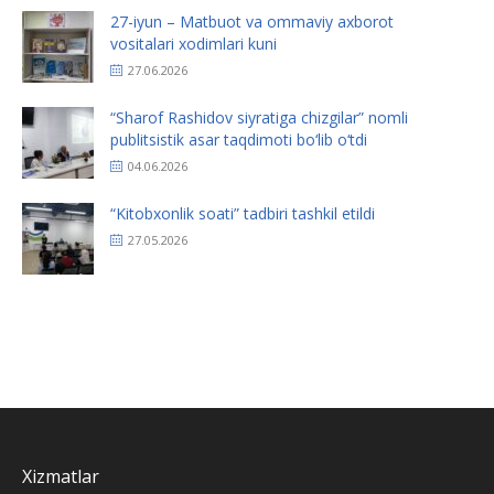
27-iyun – Matbuot va ommaviy axborot
vositalari xodimlari kuni
27.06.2026
“Sharof Rashidov siyratiga chizgilar” nomli
publitsistik asar taqdimoti bo‘lib o‘tdi
04.06.2026
“Kitobxonlik soati” tadbiri tashkil etildi
27.05.2026
Xizmatlar