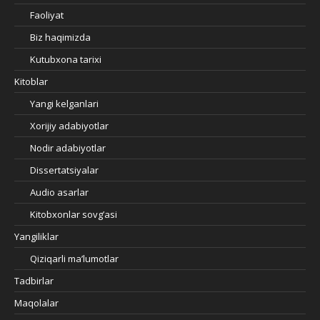
Faoliyat
Biz haqimizda
Kutubxona tarixi
Kitoblar
Yangi kelganlari
Xorijiy adabiyotlar
Nodir adabiyotlar
Dissertatsiyalar
Audio asarlar
Kitobxonlar sovg’asi
Yangiliklar
Qiziqarli ma’lumotlar
Tadbirlar
Maqolalar