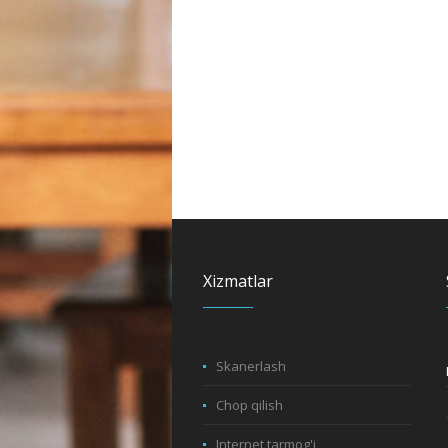
Xizmatlar
Skanerlash
Chop qilish
Internet tarmog'i