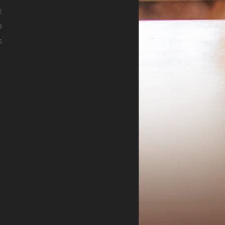
2
9
6