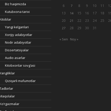
Biz haqimizda
6
8
9
10
11
1
7
Kutubxona tarixi
13
15
16
17
18
1
14
Kitoblar
20
22
23
24
25
2
21
Yangi kelganlari
28
29
30
31
27
Xorijiy adabiyotlar
« Sen
Noy »
Nodir adabiyotlar
Dissertatsiyalar
Audio asarlar
Kitobxonlar sovg’asi
Yangiliklar
Qiziqarli ma’lumotlar
Tadbirlar
Maqolalar
Ko’rgazmalar