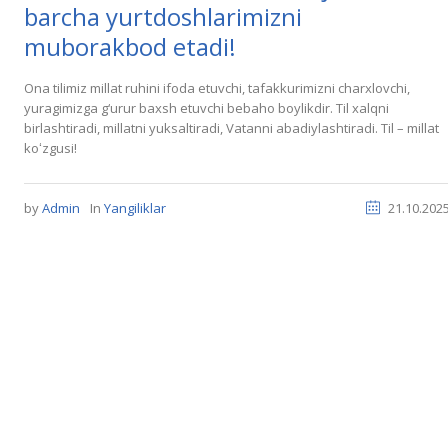
barcha yurtdoshlarimizni
muborakbod etadi!
Ona tilimiz millat ruhini ifoda etuvchi, tafakkurimizni charxlovchi,
yuragimizga g‘urur baxsh etuvchi bebaho boylikdir. Til xalqni
birlashtiradi, millatni yuksaltiradi, Vatanni abadiylashtiradi. Til – millat
koʻzgusi!
by
Admin
In
Yangiliklar
21.10.202