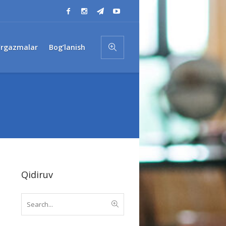
’rgazmalar
Bog’lanish
Qidiruv