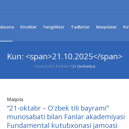
ubxona
Kitoblar
Yangiliklar
Tadbirlar
Maqolalar
Ko
Kun: <span>21.10.2025</span>
Home
/
2025
/
Oktabr
/
21 (Seshanba)
Maqola
“21-oktabr – Oʻzbek tili bayrami”
munosabati bilan Fanlar akademiyasi
Fundamental kutubxonasi jamoasi