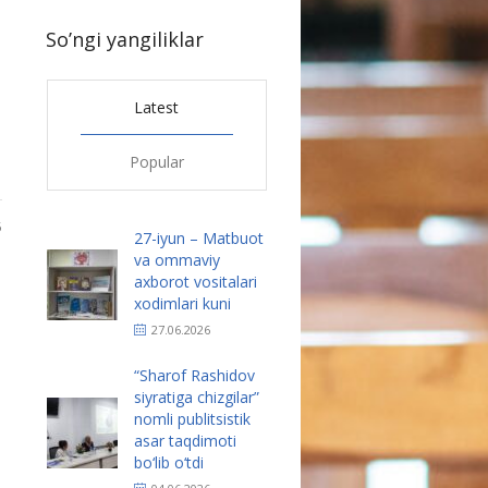
So’ngi yangiliklar
Latest
Popular
5
27-iyun – Matbuot
va ommaviy
axborot vositalari
xodimlari kuni
27.06.2026
“Sharof Rashidov
siyratiga chizgilar”
nomli publitsistik
asar taqdimoti
bo‘lib o‘tdi