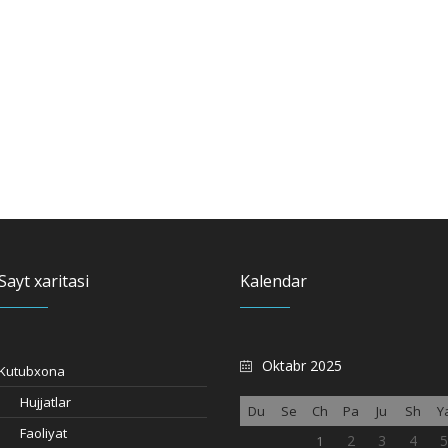
Sayt xaritasi
Kalendar
Oktabr 2025
Kutubxona
Hujjatlar
Du
Se
Ch
Pa
Ju
Sh
Y
Faoliyat
2
3
4
1