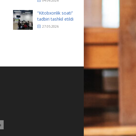
04.06.2026
“Kitobxonlik soati”
tadbiri tashkil etildi
27.05.2026
a
5