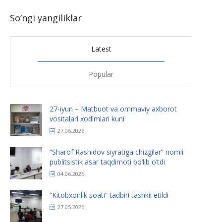
So’ngi yangiliklar
Latest
Popular
27-iyun – Matbuot va ommaviy axborot
vositalari xodimlari kuni
27.06.2026
“Sharof Rashidov siyratiga chizgilar” nomli
publitsistik asar taqdimoti bo‘lib o‘tdi
04.06.2026
“Kitobxonlik soati” tadbiri tashkil etildi
27.05.2026