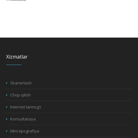
Xizmatlar
Skanerlash
Chop qilish
Internet tarmog'i
Konsultatsiya
Mini tipografiya