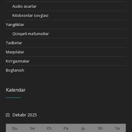
Audio asarlar
Kitobxonlar sovg’asi
Yangiliklar
Qiziqarli ma’lumotlar
Tadbirlar
Maqolalar
Ko’rgazmalar
Bog’lanish
Kalendar
Dekabr 2025
Du
Se
Ch
Pa
Ju
Sh
Ya