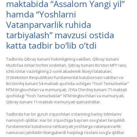
maktabida “Assalom Yangi yil”
hamda “Yoshlarni
Vatanparvarlik ruhida
tarbiyalash” mavzusi ostida
katta tadbir bo‘lib o‘tdi
Tadbirda Qibray tumani hokimligining vakillari, Qibray tumani
Mudofaa ishlari bo‘limi xodimlari, Qibray tumani Bo‘ston MFY raisi,
Ichki ishlar vazirligining 2-sonli akademik litseyi talabalari,
O‘zbekiston Respublikasi Fundamental kutubxonasi vakillari va
Bo‘stonliq tumani 54-maktab qoshida ochilgan “Yosh Temurbeklar”
NTM tinglovchilari va ma’muriyati, O‘rta Chirchiq tumani 71-maktab
qoshidagi “Yosh Temurbeklar” NTM tinglovchilari va ma’muriyati,
Qibray tumani 11-maktab ma’muriyati qatnashdilar.
Tadbirda har bir guruh o‘quvchilari o‘zlarining harbiy bilimlarini
namoyish qildilar. Har bir o‘quvchiga bayram sovg‘alari tarqatildi.
Fundamental kutubxona rahbariyati yoshlarga vatanparvarlik
namunasi Jaloliddin Manguberdi haqidagi risolani sovg‘a qildilar.