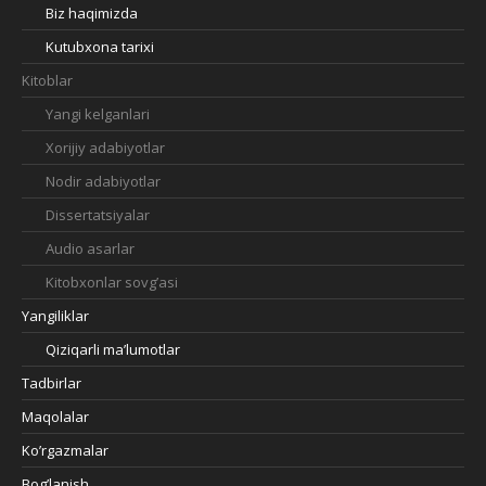
Biz haqimizda
Kutubxona tarixi
Kitoblar
Yangi kelganlari
Xorijiy adabiyotlar
Nodir adabiyotlar
Dissertatsiyalar
Audio asarlar
Kitobxonlar sovg’asi
Yangiliklar
Qiziqarli ma’lumotlar
Tadbirlar
Maqolalar
Ko’rgazmalar
Bog’lanish