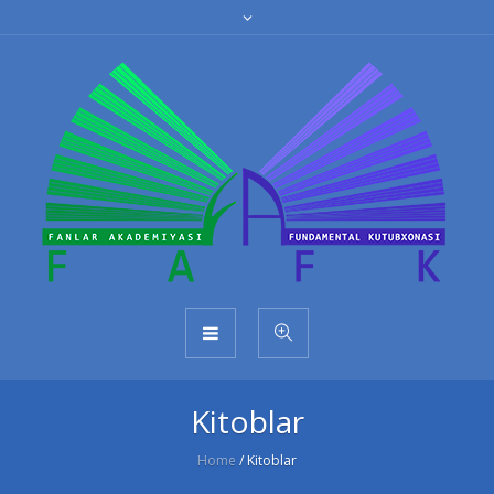
Kitoblar
Home
/
Kitoblar