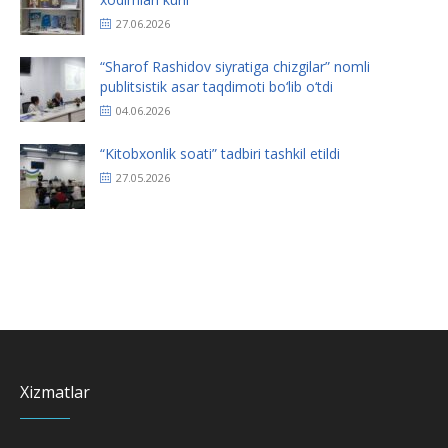
27.06.2026
“Sharof Rashidov siyratiga chizgilar” nomli
publitsistik asar taqdimoti bo‘lib o‘tdi
04.06.2026
“Kitobxonlik soati” tadbiri tashkil etildi
27.05.2026
Xizmatlar