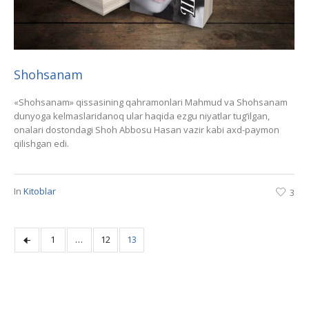
Shohsanam
«Shohsanam» qissasining qahramonlari Mahmud va Shohsanam
dunyoga kelmaslaridanoq ular haqida ezgu niyatlar tug‘ilgan,
onalari dostondagi Shoh Abbosu Hasan vazir kabi axd-paymon
qilishgan edi.
In
Kitoblar
3
1
…
12
13