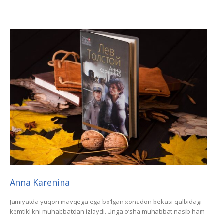
Anna Karenina
Jamiyatda yuqori mavqega ega bo‘lgan xonadon bekasi qalbidagi
kemtiklikni muhabbatdan izlaydi. Unga o‘sha muhabbat nasib ham