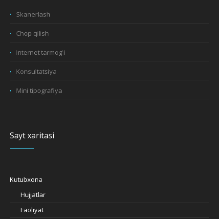
Skanerlash
Chop qilish
Internet tarmog'i
Konsultatsiya
Mini tipografiya
Sayt xaritasi
Kutubxona
Hujjatlar
Faoliyat