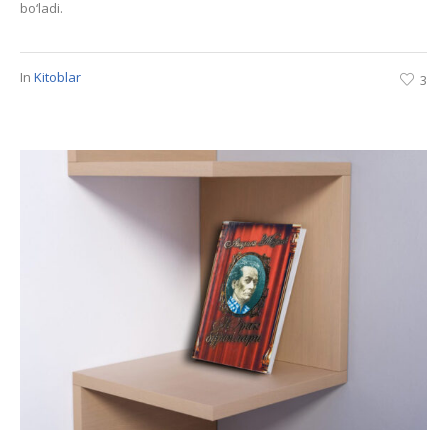
bo‘ladi.
In
Kitoblar
3