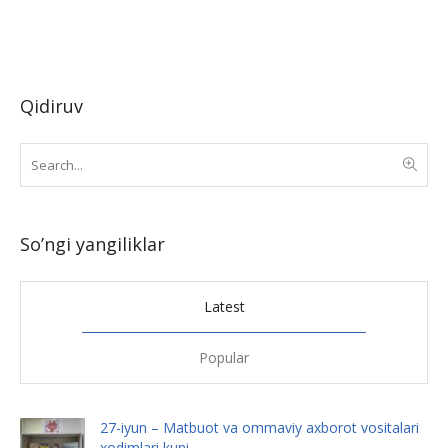
Qidiruv
So’ngi yangiliklar
Latest
Popular
27-iyun – Matbuot va ommaviy axborot vositalari
xodimlari kuni