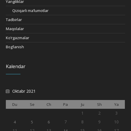
Yangiliklar
Qiziqarli ma’lumotlar
Tadbirlar
Maqolalar
Ko’rgazmalar
Bog’lanish
Kalendar
Oktabr 2021
Du
Se
Ch
Pa
Ju
Sh
Ya
1
2
3
7
8
9
10
4
5
6
11
12
13
15
16
17
14