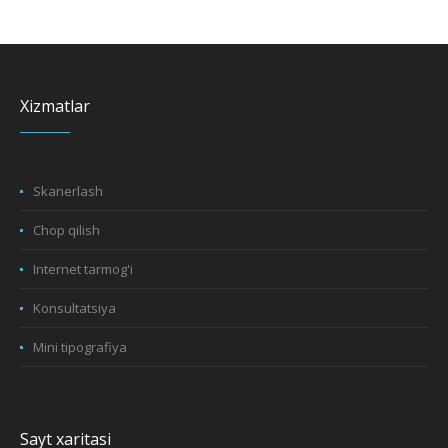
Xizmatlar
Skanerlash
Chop qilish
Internet tarmog'i
Konsultatsiya
Mini tipografiya
Sayt xaritasi