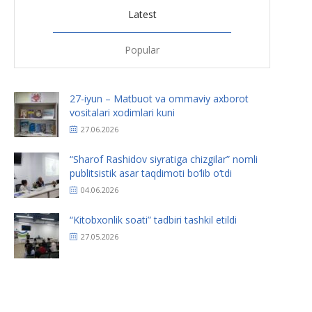
Latest
Popular
27-iyun – Matbuot va ommaviy axborot
vositalari xodimlari kuni
27.06.2026
“Sharof Rashidov siyratiga chizgilar” nomli
publitsistik asar taqdimoti bo‘lib o‘tdi
04.06.2026
“Kitobxonlik soati” tadbiri tashkil etildi
27.05.2026