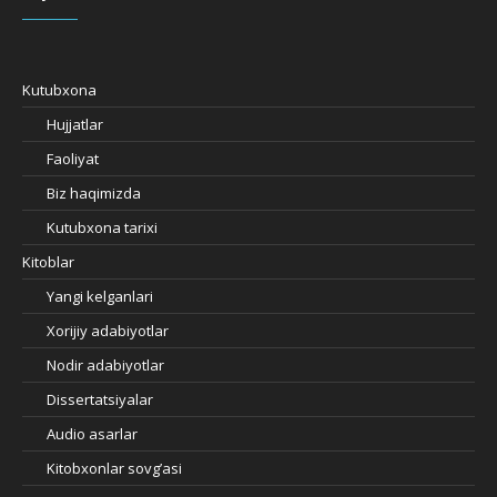
Kutubxona
Hujjatlar
Faoliyat
Biz haqimizda
Kutubxona tarixi
Kitoblar
Yangi kelganlari
Xorijiy adabiyotlar
Nodir adabiyotlar
Dissertatsiyalar
Audio asarlar
Kitobxonlar sovg’asi