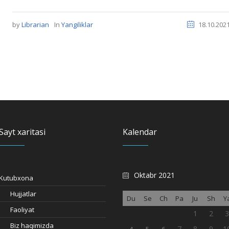
by
Librarian
In
Yangiliklar
18.10.202
Sayt xaritasi
Kalendar
Oktabr 2021
Kutubxona
Hujjatlar
Du
Se
Ch
Pa
Ju
Sh
Y
Faoliyat
1
2
Biz haqimizda
7
8
9
1
4
5
6