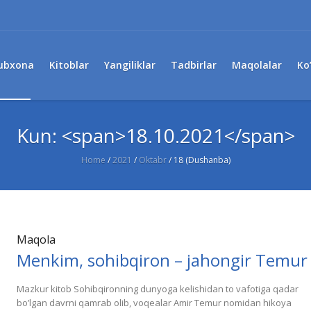
ubxona
Kitoblar
Yangiliklar
Tadbirlar
Maqolalar
Ko
Kun: <span>18.10.2021</span>
Home
/
2021
/
Oktabr
/
18 (Dushanba)
Maqola
Menkim, sohibqiron – jahongir Temur
Mazkur kitob Sohibqironning dunyoga kelishidan to vafotiga qadar
boʼlgan davrni qamrab olib, voqealar Аmir Temur nomidan hikoya