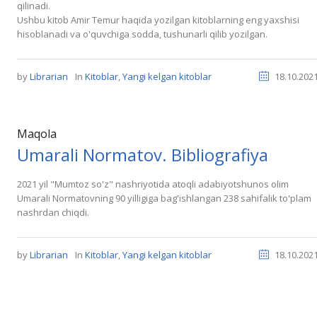
qilinadi.
Ushbu kitob Amir Temur haqida yozilgan kitoblarning eng yaxshisi
hisoblanadi va o'quvchiga sodda, tushunarli qilib yozilgan.
by
Librarian
In
Kitoblar
,
Yangi kelgan kitoblar
18.10.202
Maqola
Umarali Normatov. Bibliografiya
2021 yil "Mumtoz so'z" nashriyotida atoqli adabiyotshunos olim
Umarali Normatovning 90 yilligiga bag'ishlangan 238 sahifalik to'plam
nashrdan chiqdi.
by
Librarian
In
Kitoblar
,
Yangi kelgan kitoblar
18.10.202