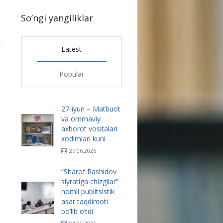
So’ngi yangiliklar
Latest
1
Popular
27-iyun – Matbuot
va ommaviy
axborot vositalari
xodimlari kuni
27.06.2026
“Sharof Rashidov
1
siyratiga chizgilar”
nomli publitsistik
asar taqdimoti
bo‘lib o‘tdi