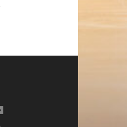
1
a
3
0