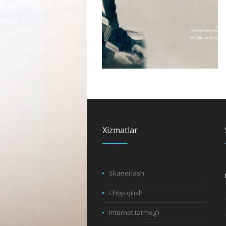
Xizmatlar
Skanerlash
Chop qilish
Internet tarmog'i