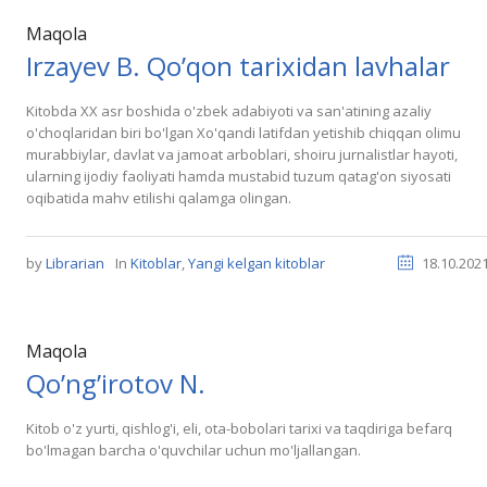
Maqola
Irzayev B. Qo’qon tarixidan lavhalar
Kitobda XX asr boshida o'zbek adabiyoti va san'atining azaliy
o'choqlaridan biri bo'lgan Xo'qandi latifdan yetishib chiqqan olimu
murabbiylar, davlat va jamoat arboblari, shoiru jurnalistlar hayoti,
ularning ijodiy faoliyati hamda mustabid tuzum qatag'on siyosati
oqibatida mahv etilishi qalamga olingan.
by
Librarian
In
Kitoblar
,
Yangi kelgan kitoblar
18.10.202
Maqola
Qo’ng’irotov N.
Kitob o'z yurti, qishlog'i, eli, ota-bobolari tarixi va taqdiriga befarq
bo'lmagan barcha o'quvchilar uchun mo'ljallangan.