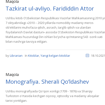
Maqola
Tazkirat ul-avliyo. Farididdin Attor
Ushbu kitob Oʼzbekistan Respublikasi Vazirlar Mahkamasining 2010 yi
7 oktyabridagi «2010 – 2020 yillarda nomoddiy madaniy meros
obʼektlarini muhofaza qilish, asrash, targʼib qilish va ulardan
foydalanish Davlat dasturi» asosida Oʼzbekiston Respublikasi Vazirla
Mahkamasi huzuridagi Din ishlari boʼyicha qoʼmitaning 543 -sonli xati
bilan nashrga tavsiya etilgan.
by
Librarian
In
Kitoblar
,
Yangi kelgan kitoblar
18.10.202
Maqola
Monografiya. Sherali Qo’ldashev
Ushbu monografiyada Qo'qon xonligi (1709 - 1876) va Sharqiy
Turkiston o'rtasida kechgan siyosiy, iqtisodiy va madaniy aloqalar
tarixi yoritilgan.