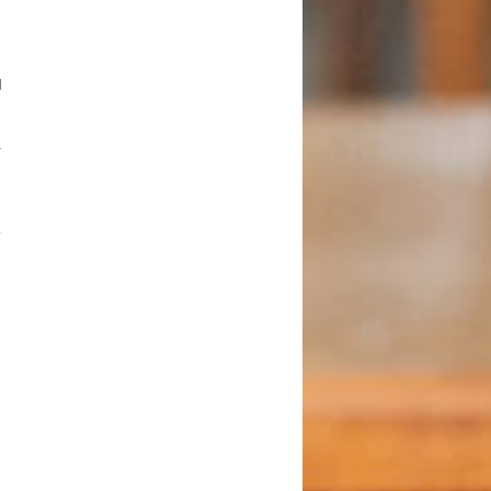
l
r
1