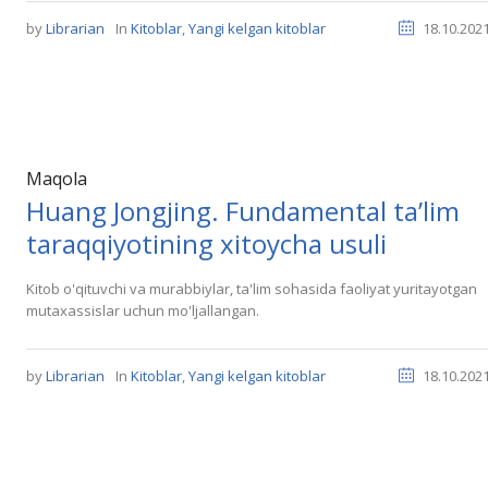
by
Librarian
In
Kitoblar
,
Yangi kelgan kitoblar
18.10.202
Maqola
Huang Jongjing. Fundamental ta’lim
taraqqiyotining xitoycha usuli
Kitob o'qituvchi va murabbiylar, ta'lim sohasida faoliyat yuritayotgan
mutaxassislar uchun mo'ljallangan.
by
Librarian
In
Kitoblar
,
Yangi kelgan kitoblar
18.10.202