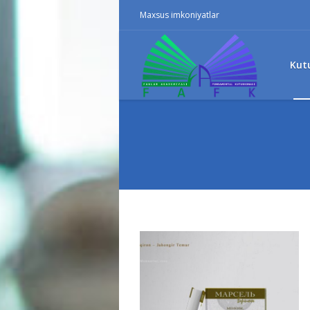
Maxsus imkoniyatlar
Kut