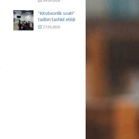
04.06.2026
“Kitobxonlik soati”
tadbiri tashkil etildi
27.05.2026
1