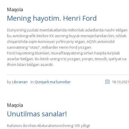
Maqola
Mening hayotim. Henri Ford
Dunyoning yuzlab mamlakatlarida millionlab adadlarda nashr etilgan
bu avtobiografik kitobni XX asrning buyuk menejerlaridan biri, ishlab
chiqarishda oqim-konveyer yoʼlini joriy etgan, АQSh avtomobil
sanoatining “otasi”, milliarder Henri Ford yozgan.
Ford hayotining tilsimlari, muvaffaqiyatining sirlari haqida koʼplab
asarlar bitilgan. Bu kitob uning oʼzi yozgan, yorqin, timsolli, qatʼiyat va
ilhom bilan bitilgan asardir.
by
Librarian
In
Qiziqarli ma'lumotlar
18.10.202
Maqola
Unutilmas sanalar!
Rahimov Ibrohim Abdurahimovichning 105 yilligi!