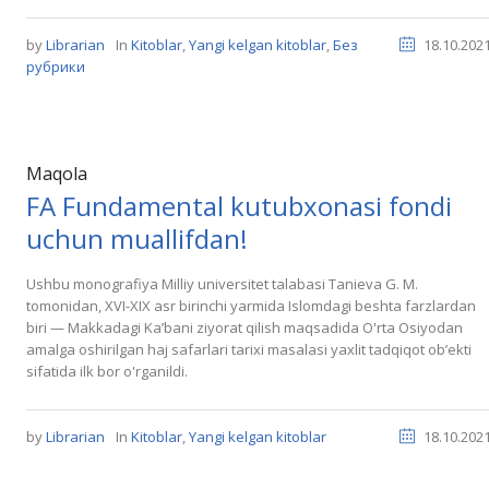
by
Librarian
In
Kitoblar
,
Yangi kelgan kitoblar
,
Без
18.10.202
рубрики
Maqola
FA Fundamental kutubxonasi fondi
uchun muallifdan!
Ushbu monografiya Milliy universitet talabasi Tanieva G. M.
tomonidan, XVI-XIX asr birinchi yarmida Islomdagi beshta farzlardan
biri — Makkadagi Kaʼbani ziyorat qilish maqsadida O'rta Osiyodan
amalga oshirilgan haj safarlari tarixi masalasi yaxlit tadqiqot obʼekti
sifatida ilk bor o'rganildi.
by
Librarian
In
Kitoblar
,
Yangi kelgan kitoblar
18.10.202