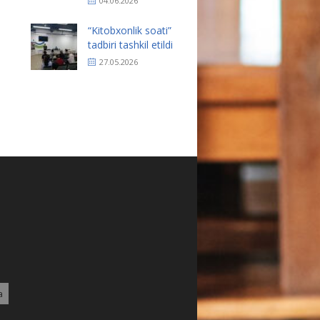
04.06.2026
“Kitobxonlik soati”
tadbiri tashkil etildi
27.05.2026
a
3