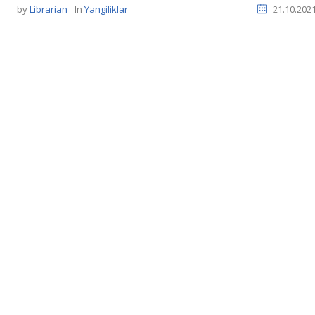
by
Librarian
In
Yangiliklar
21.10.202