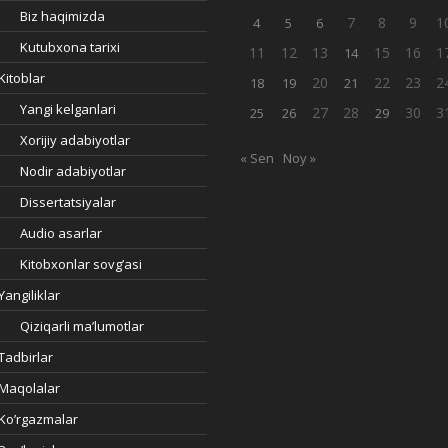
Biz haqimizda
7
8
9
1
4
5
6
Kutubxona tarixi
11
12
13
15
16
1
14
Kitoblar
20
22
23
2
18
19
21
Yangi kelganlari
27
28
30
3
25
26
29
Xorijiy adabiyotlar
« Sen
Noy »
Nodir adabiyotlar
Dissertatsiyalar
Audio asarlar
Kitobxonlar sovg’asi
Yangiliklar
Qiziqarli ma’lumotlar
Tadbirlar
Maqolalar
Ko’rgazmalar