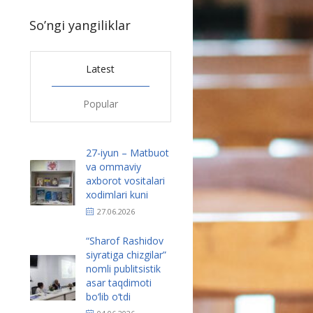
1
So’ngi yangiliklar
Latest
Popular
27-iyun – Matbuot
va ommaviy
axborot vositalari
xodimlari kuni
27.06.2026
“Sharof Rashidov
siyratiga chizgilar”
nomli publitsistik
asar taqdimoti
bo‘lib o‘tdi