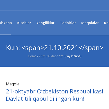
ubxona
Kitoblar
Yangiliklar
Tadbirlar
Maqolalar
Ko
Kun: <span>21.10.2021</span>
Home
/
2021
/
Oktabr
/
21 (Payshanba)
Maqola
21-oktyabr O’zbekiston Respublikasi
Davlat tili qabul qilingan kun!