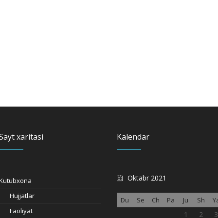
Sayt xaritasi
Kalendar
Oktabr 2021
Kutubxona
Hujjatlar
Du
Se
Ch
Pa
Ju
Sh
Y
Faoliyat
1
2