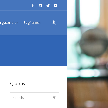
’rgazmalar
Bog’lanish
Qidiruv