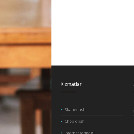
Xizmatlar
Skanerlash
Chop qilish
Internet tarmog'i