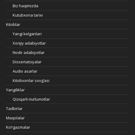
Biz haqimizda
Kutubxona tarixi
Kitoblar
Yangi kelganlari
Xorijiy adabiyotlar
Nodir adabiyotlar
Dissertatsiyalar
Audio asarlar
Kitobxonlar sovg’asi
Yangiliklar
Qiziqarli ma’lumotlar
Tadbirlar
Maqolalar
Ko’rgazmalar