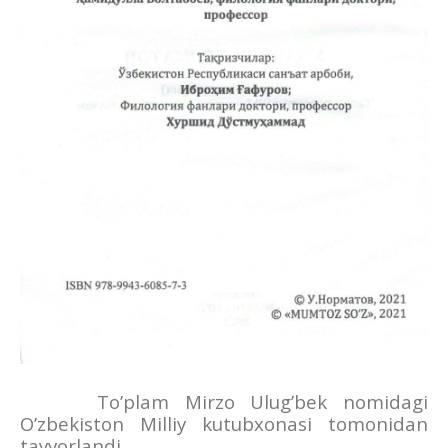
To’plam Mirzo Ulug’bek nomidagi
O’zbekiston Milliy kutubxonasi tomonidan
tayyorlandi.