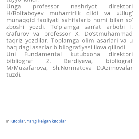
Unga professor nashriyot direktori
H/Boltaboyev muharrirlik qildi va «Ulug’
munaqqid faoliyati sahifalari» nomi bilan so’
zboshi yozdi. To’plamga san’at arbobi I.
G’afurov va professor X. Do’stmuhammad
taqriz yozdilar. Toplamga olim asarlari va u
haqidagi asarlar bibliografiyasi ilova qilindi.
Uni Fundamental kutubxona direktori
bibliograf Z. Berdiyeva, bibliograf
M/Muzafarova, Sh.Normatova D.Azimovalar
tuzdi.
In
Kitoblar
,
Yangi kelgan kitoblar