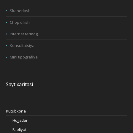
Skanerlash
Chop qilish
Internet tarmog'i
Konsultatsiya
Mini tipografiya
Sayt xaritasi
Kutubxona
Hujjatlar
Faoliyat