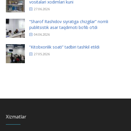
vositalari xodimlari kuni
27.06.2026
“Sharof Rashidov siyratiga chizgilar” nomli
publitsistik asar taqdimoti bo‘lib o‘tdi
04.06.2026
“Kitobxonlik soati” tadbiri tashkil etildi
27.05.2026
Xizmatlar