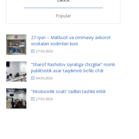
Popular
27-iyun – Matbuot va ommaviy axborot
vositalari xodimlari kuni
27.06.2026
“Sharof Rashidov siyratiga chizgilar” nomli
publitsistik asar taqdimoti bo‘lib o‘tdi
04.06.2026
“Kitobxonlik soati” tadbiri tashkil etildi
27.05.2026