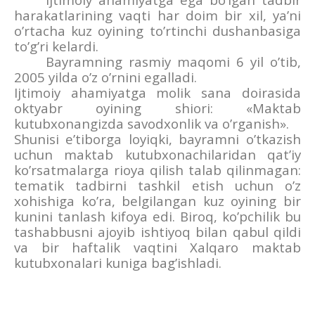
harakatlarining vaqti har doim bir xil, ya’ni
o’rtacha kuz oyining to’rtinchi dushanbasiga
to’g’ri kelardi.
Bayramning rasmiy maqomi 6 yil o’tib,
2005 yilda o’z o’rnini egalladi.
Ijtimoiy ahamiyatga molik sana doirasida
oktyabr oyining shiori: «Maktab
kutubxonangizda savodxonlik va o’rganish».
Shunisi e’tiborga loyiqki, bayramni o’tkazish
uchun maktab kutubxonachilaridan qat’iy
ko’rsatmalarga rioya qilish talab qilinmagan:
tematik tadbirni tashkil etish uchun o’z
xohishiga ko’ra, belgilangan kuz oyining bir
kunini tanlash kifoya edi. Biroq, ko’pchilik bu
tashabbusni ajoyib ishtiyoq bilan qabul qildi
va bir haftalik vaqtini Xalqaro maktab
kutubxonalari kuniga bag’ishladi.