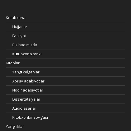
Kutubxona
Hujjatlar
Faoliyat
Biz haqimizda
Kutubxona tarixi
Kitoblar
Yangi kelganlari
Xorijiy adabiyotlar
Nodir adabiyotlar
Dissertatsiyalar
Audio asarlar
Kitobxonlar sovg’asi
Yangiliklar