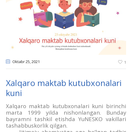
Oktabr 25
, 2021
1
Xalqaro maktab kutubxonalari
kuni
Xalqaro maktab kutubxonalari kuni birinchi
marta 1999 yilda nishonlangan. Bunday
bayramni tashkil etishda YuNESKO vakillari
tashabbuskorlik qilgan.
Ijtimoiy ahamiyatga ega bo’lgan tadbir