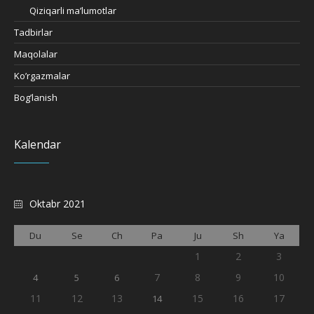
Qiziqarli ma’lumotlar
Tadbirlar
Maqolalar
Ko’rgazmalar
Bog’lanish
Kalendar
Oktabr 2021
Du
Se
Ch
Pa
Ju
Sh
Ya
1
2
3
7
8
9
10
4
5
6
11
12
13
15
16
17
14