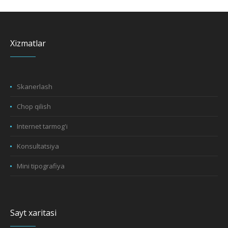
Xizmatlar
Skanerlash
Chop qilish
Internet tarmog'i
Konsultatsiya
Mini tipografiya
Sayt xaritasi