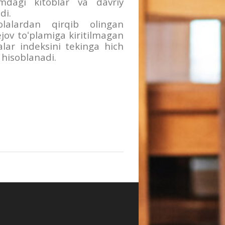
dagi kitoblar va davriy
di.
lalardan qirqib olingan
jov toʻplamiga kiritilmagan
lar indeksini tekinga hich
 hisoblanadi.