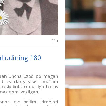
1
alludining 180
dan uncha uzoq boʻlmagan
tobsevarlarga yaxshi ma’lum
shaxsiy kutubxonasiga havas
hmas nomi yozilgan.
asi rus boʻlimi kitoblari