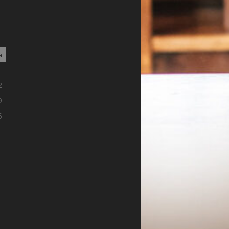
a
5
2
9
6