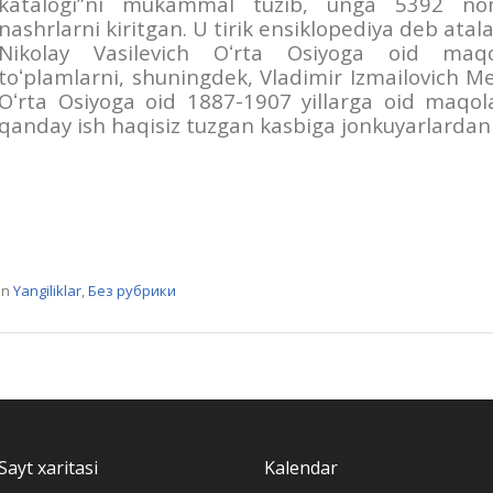
katalogi”ni mukammal tuzib, unga 5392 nom
nashrlarni kiritgan. U tirik ensiklopediya deb atala
Nikolay Vasilevich Oʻrta Osiyoga oid maqo
toʻplamlarni, shuningdek, Vladimir Izmailovich Me
Oʻrta Osiyoga oid 1887-1907 yillarga oid maqola
qanday ish haqisiz tuzgan kasbiga jonkuyarlardan
In
Yangiliklar
,
Без рубрики
Sayt xaritasi
Kalendar