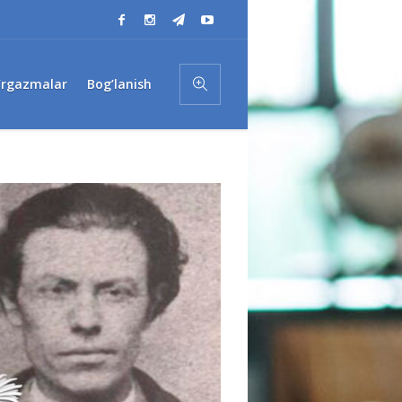
’rgazmalar
Bog’lanish