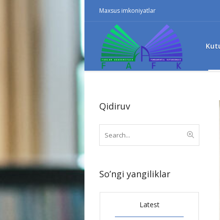
Maxsus imkoniyatlar
Kut
Qidiruv
So’ngi yangiliklar
Latest