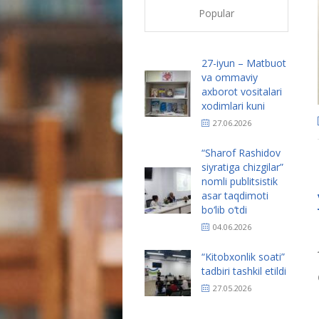
Popular
27-iyun – Matbuot
va ommaviy
axborot vositalari
xodimlari kuni
27.06.2026
“Sharof Rashidov
siyratiga chizgilar”
nomli publitsistik
asar taqdimoti
bo‘lib o‘tdi
04.06.2026
“Kitobxonlik soati”
tadbiri tashkil etildi
27.05.2026