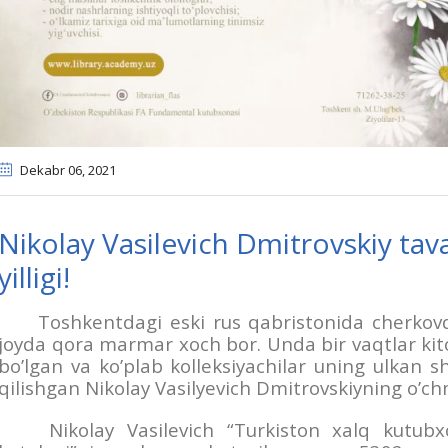
Dekabr 06
, 2021
Nikolay Vasilevich Dmitrovskiy tav
yilligi!
Toshkentdagi eski rus qabristonida cherkov
joyda qora marmar xoch bor. Unda bir vaqtlar ki
bo’lgan va ko’plab kolleksiyachilar uning ulkan 
qilishgan Nikolay Vasilyevich Dmitrovskiyning o’c
Nikolay Vasilevich “Turkiston xalq kutubxon