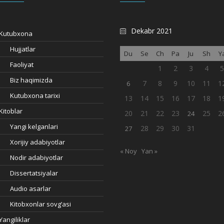
Dekabr 2021
Kutubxona
Hujjatlar
Du
Se
Ch
Pa
Ju
Sh
Y
Faoliyat
1
2
3
4
Biz haqimizda
7
8
9
10
11
1
6
Kutubxona tarixi
13
14
15
16
17
18
1
Kitoblar
20
21
22
23
25
2
24
Yangi kelganlari
28
29
30
31
27
Xorijiy adabiyotlar
« Noy
Yan »
Nodir adabiyotlar
Dissertatsiyalar
Audio asarlar
Kitobxonlar sovg’asi
Yangiliklar