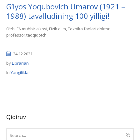
G’iyos Yoqubovich Umarov (1921 –
1988) tavalludining 100 yilligi!
Oʼzb. FА muhbir aʼzosi, Fizik olim, Texnika fanlari doktori,
professor,tadqiqotchi
24.12.2021
by
Librarian
In
Yangiliklar
Qidiruv