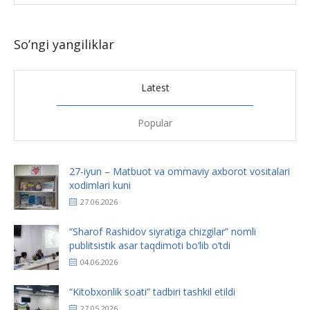
So’ngi yangiliklar
Latest
Popular
27-iyun – Matbuot va ommaviy axborot vositalari
xodimlari kuni
27.06.2026
“Sharof Rashidov siyratiga chizgilar” nomli
publitsistik asar taqdimoti bo‘lib o‘tdi
04.06.2026
“Kitobxonlik soati” tadbiri tashkil etildi
27.05.2026