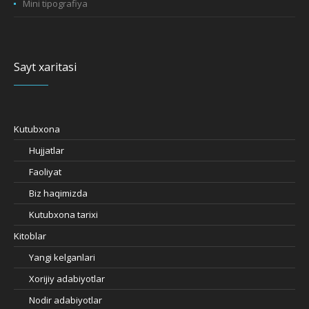
Mini tipografiya
Sayt xaritasi
Kutubxona
Hujjatlar
Faoliyat
Biz haqimizda
Kutubxona tarixi
Kitoblar
Yangi kelganlari
Xorijiy adabiyotlar
Nodir adabiyotlar