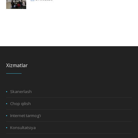
Xizmatlar
Skanerlash
Chop qilish
Internet tarmog'i
Konsultatsiya