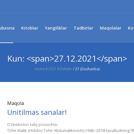
ubxona
Kitoblar
Yangiliklar
Tadbirlar
Maqolalar
Ko
Kun: <span>27.12.2021</span>
Home
/
2021
/
Dekabr
/
27 (Dushanba)
Maqola
Unitilmas sanalar!
O’zbekiston xalq yozuvchisi
Tohir Malik (Hobilov Tohir Аbdumalikovich) (1946–2019) tavalludining 7