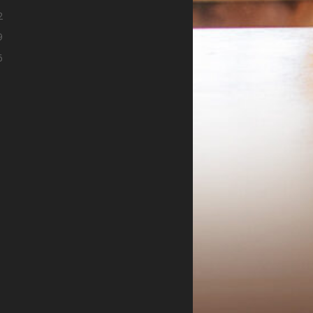
2
9
6