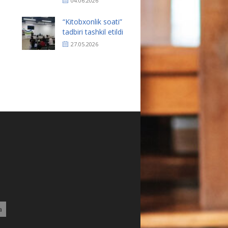
04.06.2026
“Kitobxonlik soati”
tadbiri tashkil etildi
27.05.2026
a
5