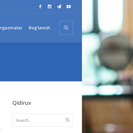
’rgazmalar
Bog’lanish
Qidiruv
5