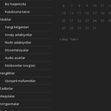
Biz haqimizda
7
8
9
10
11
1
6
Kutubxona tarixi
13
14
15
16
17
18
1
Kitoblar
20
21
22
23
25
2
24
Yangi kelganlari
28
29
30
31
27
Xorijiy adabiyotlar
« Noy
Yan »
Nodir adabiyotlar
Dissertatsiyalar
Audio asarlar
Kitobxonlar sovg’asi
Yangiliklar
Qiziqarli ma’lumotlar
Tadbirlar
Maqolalar
Ko’rgazmalar