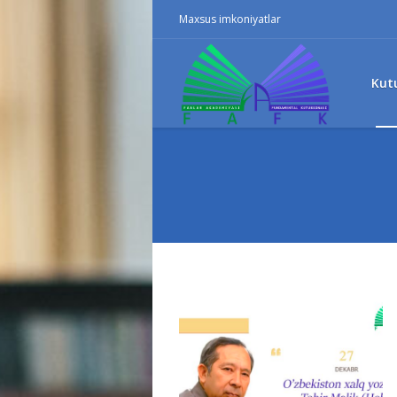
Maxsus imkoniyatlar
Kut