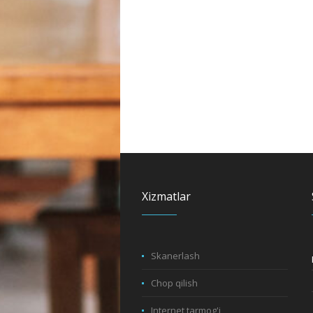
Xizmatlar
Skanerlash
Chop qilish
Internet tarmog'i