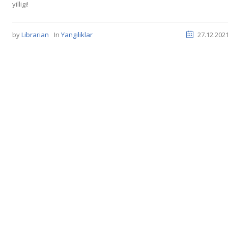
yilligi!
by
Librarian
In
Yangiliklar
27.12.202