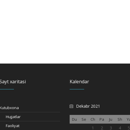
Sayt xaritasi
Kalendar
Dekabr 2021
Kutubxona
Hujjatlar
Du
Se
Ch
Pa
Ju
Sh
Y
Faoliyat
1
2
3
4