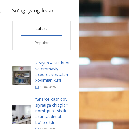
So’ngi yangiliklar
1
Latest
Popular
27-iyun – Matbuot
va ommaviy
axborot vositalari
xodimlari kuni
27.06.2026
“Sharof Rashidov
siyratiga chizgilar”
nomli publitsistik
asar taqdimoti
bo‘lib o‘tdi