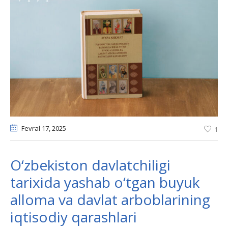
Fevral 17
, 2025
1
O‘zbekiston davlatchiligi
tarixida yashab o‘tgan buyuk
alloma va davlat arboblarining
iqtisodiy qarashlari