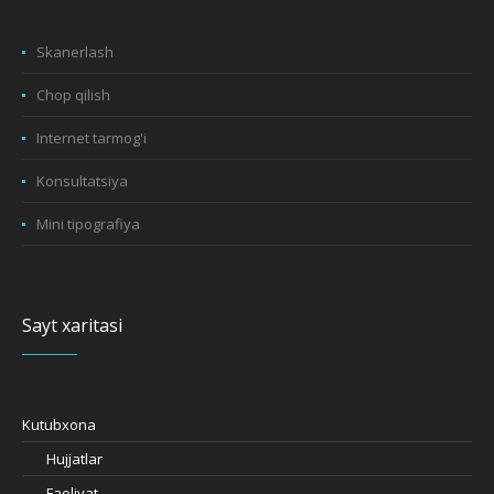
Skanerlash
Chop qilish
Internet tarmog'i
Konsultatsiya
Mini tipografiya
Sayt xaritasi
Kutubxona
Hujjatlar
Faoliyat