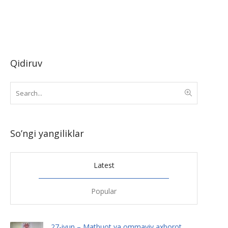
Qidiruv
So’ngi yangiliklar
Latest
Popular
27-iyun – Matbuot va ommaviy axborot