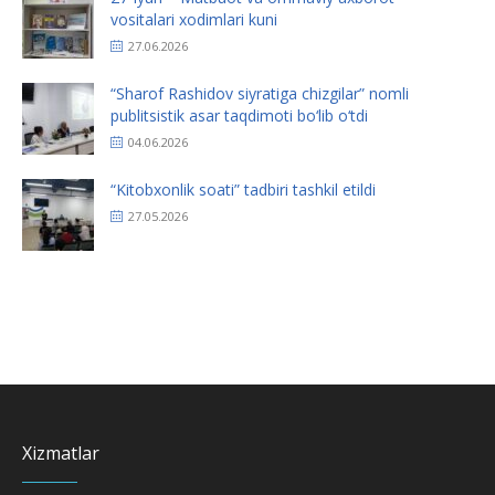
vositalari xodimlari kuni
27.06.2026
“Sharof Rashidov siyratiga chizgilar” nomli
publitsistik asar taqdimoti bo‘lib o‘tdi
04.06.2026
“Kitobxonlik soati” tadbiri tashkil etildi
27.05.2026
Xizmatlar