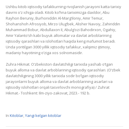
Ushbu kitob iqtisodiy tafakkurning rivojlanish jarayoni katta tarixiy
davrni o‘z ichiga oladi. Kitob ko‘hna tariximizga daxldor, Abu
Rayhon Beruniy, Burhoniddin Al-Marg‘iloniy, Amir Temur,
Shohanshoh Afrosiyob, Mirzo Ulug‘bek, Alisher Navoiy, Zahiriddin
Muhammad Bobur, Abdullaxon II, Abulg‘ozi Bahodirxon, Ogahiy,
Amir Yalanto‘sh kabi buyuk allomalar va davlat arboblarining
iqtisodiy qarashlari va islohotlari haqida keng ma’lumot beradi.
Unda yoritilgan 3000 yillik iqtisodiy tafakkur, xalqimiz ijtimoiy,
madaniy hayotining o‘ziga xos solnomasidir.
Zuhra Hikmat. O‘zbekiston davlatchiligi tarixida yashab o‘tgan
buyuk alloma va davlat arboblarining iqtisodiy qarashlari. (O‘zbek
davlatchiligining 3000 yillik tarixida sodir bo‘lgan iqtisodiy
jarayonlarni buyuk alloma va davlat arboblarining asarlari va
iqtisodiy islohotlari orqali tasvirlovchi monografiya) / Zuhrat
Hikmat.- Toshkent: Ilm-ziyo-zakovat, 2023.- 192 b.
In
Kitoblar
,
Yangi kelgan kitoblar