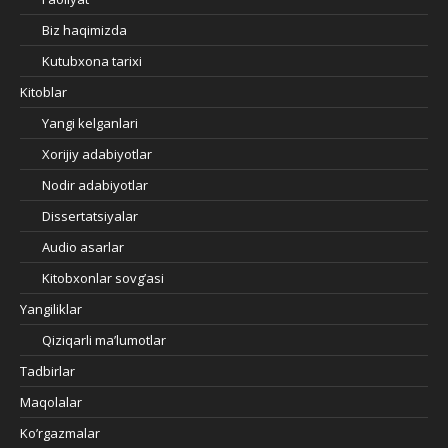
Biz haqimizda
Kutubxona tarixi
Kitoblar
Yangi kelganlari
Xorijiy adabiyotlar
Nodir adabiyotlar
Dissertatsiyalar
Audio asarlar
Kitobxonlar sovg’asi
Yangiliklar
Qiziqarli ma’lumotlar
Tadbirlar
Maqolalar
Ko’rgazmalar