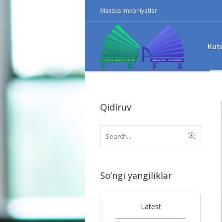
Maxsus imkoniyatlar
Kut
Qidiruv
So’ngi yangiliklar
Latest