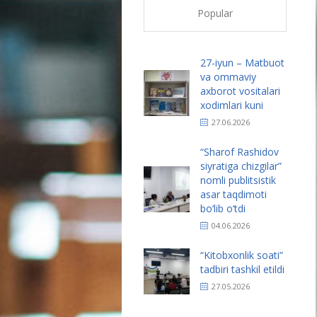
Popular
27-iyun – Matbuot
va ommaviy
axborot vositalari
xodimlari kuni
27.06.2026
“Sharof Rashidov
siyratiga chizgilar”
nomli publitsistik
asar taqdimoti
bo‘lib o‘tdi
04.06.2026
“Kitobxonlik soati”
tadbiri tashkil etildi
27.05.2026