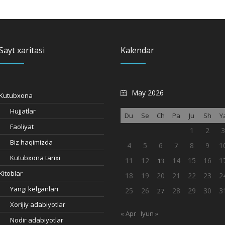
Sayt xaritasi
Kalendar
May 2026
Kutubxona
Hujjatlar
Du
Se
Ch
Pa
Ju
Sh
Y
Faoliyat
1
2
Biz haqimizda
4
5
6
8
9
1
7
Kutubxona tarixi
11
12
14
15
16
1
13
Kitoblar
18
19
20
21
22
23
2
Yangi kelganlari
25
26
28
29
30
3
27
Xorijiy adabiyotlar
« Apr
Iyun »
Nodir adabiyotlar