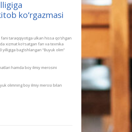
ligiga
kitob ko‘rgazmasi
ani taraqqiyotiga ulkan hissa qo‘shgan
da xizmat ko‘rsatgan fan va texnika
0 yilligiga bag‘ishlangan “Buyuk olim”
zmatlari hamda boy ilmiy merosini
yuk olimning boy ilmiy merosi bilan