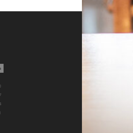
a
3
0
7
4
1