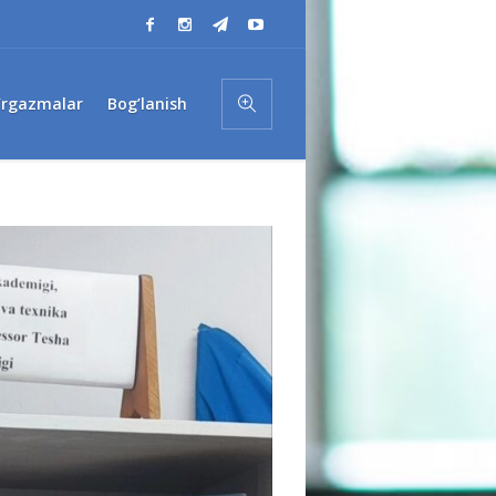
’rgazmalar
Bog’lanish