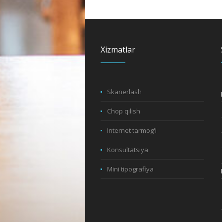
Xizmatlar
Skanerlash
Chop qilish
Internet tarmog'i
Konsultatsiya
Mini tipografiya