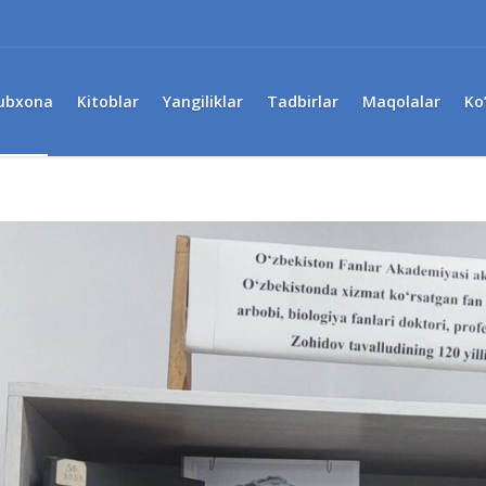
ubxona
Kitoblar
Yangiliklar
Tadbirlar
Maqolalar
Ko