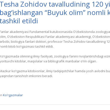
Tesha Zohidov tavalludining 120 yil
bag‘ishlangan “Buyuk olim” nomli 
tashkil etildi
Fanlar akademiyasi Fundamental kutubxonasida O‘zbekistonda zoologiya f
olim, O‘zbekiston Respublikasi Fanlar akademiyasi akademigi, O‘zbekiston
arbobi, biologiya fanlari doktori, professor Tesha Zohidov tavalludining 12
nomli kitob ko‘rgazmasi tashkil etildi.
Ko‘rgazmada olimning ilmiy faoliyati, zoologiya fanini rivojlantirishdagi xi
yorituvchi kitoblar, maqolalar va bibliografik manbalar o‘rin olgan.
Mazkur ko‘rgazma kitobxonlar, ilmiy tadqiqotchilar hamda yosh avlodni bu
yaqindan tanishish imkonini beradi.
In
Ko'rgazmalar