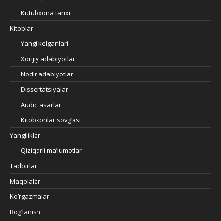
Kutubxona tarixi
Kitoblar
Yangi kelganlari
Xorijiy adabiyotlar
Nodir adabiyotlar
Dissertatsiyalar
Audio asarlar
Kitobxonlar sovg’asi
Yangiliklar
Qiziqarli ma’lumotlar
Tadbirlar
Maqolalar
Ko’rgazmalar
Bog’lanish