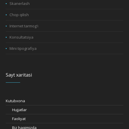
Skanerlash
Chop qilish
Internet tarmog'i
Konsultatsiya
Mini tipografiya
Sayt xaritasi
Kutubxona
Hujjatlar
Faoliyat
Biz haqimizda