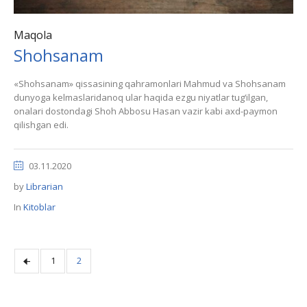
Maqola
Shohsanam
«Shohsanam» qissasining qahramonlari Mahmud va Shohsanam
dunyoga kelmaslaridanoq ular haqida ezgu niyatlar tug‘ilgan,
onalari dostondagi Shoh Abbosu Hasan vazir kabi axd-paymon
qilishgan edi.
03.11.2020
by
Librarian
In
Kitoblar
1
2