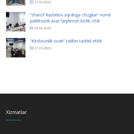
27.06.2026
“Sharof Rashidov siyratiga chizgilar” nomli
publitsistik asar taqdimoti bo‘lib o‘tdi
04.06.2026
“Kitobxonlik soati” tadbiri tashkil etildi
27.05.2026
Xizmatlar