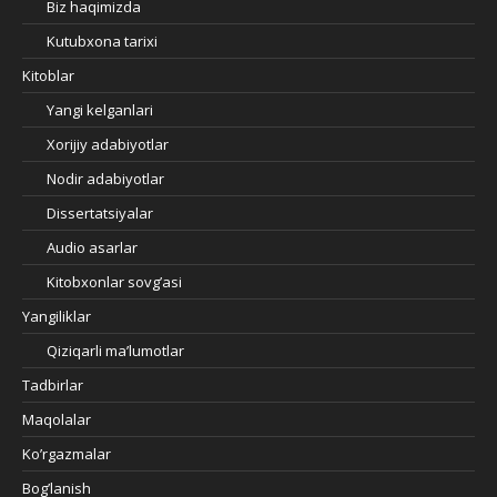
Biz haqimizda
Kutubxona tarixi
Kitoblar
Yangi kelganlari
Xorijiy adabiyotlar
Nodir adabiyotlar
Dissertatsiyalar
Audio asarlar
Kitobxonlar sovg’asi
Yangiliklar
Qiziqarli ma’lumotlar
Tadbirlar
Maqolalar
Ko’rgazmalar
Bog’lanish