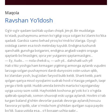
Maqola
Ravshan Yo’ldosh
Og'ir-og'ir qadam tashlab uydan chiqdi. Jim-jit. Bir muddatga
to'xtadi, pushaymonu armon ko'rgiligi soya solgan ko'zlarini ko'kka
qadadi. Gardsiz samo behad yiroq ko'rindi ko'zlariga. Oyog'i
ostidagi zamin esa tosh metinday tuyuldi. Endigina tushundi
qanchalik gunohga botganini, endigina angladi vaqtni orqaga
qaytarib bo'lmasligini, qora yer yutganini qaytarmasligini...
— Ey, Xudo... — nola chekdi u, — uch yil... dahshatli uch yil!
Hali o'ttiz yoshga ham kirmagan yigitning armonga aylanib vujudini
larzaga solgan pushaymoni dardi-dunyosini ostin-ustun qilib,
ko'zlaridan yosh, bug'zidan faryod bulib keldi. Sharti ketib, parti
qolgan qariya misol oyoqlarini sudrab hovli o'rtasiga yetgach, taqir
yerga o'tirib qoldi. Huddi umrida birinchi marta ko'rayotganday
uyiga uzoq razm soldi. Hayhotdek koshona go'yoki ko'z o'ngida
qaltirab-qaqshab, somon shuvoqli eski uyiga aylandi. Hovlini o'rab
turgan baland g'ishtin devorlar pastak devorga aylandi,hovuzu
favvora yo'qolib, ular o'rnida hom g'ishtdan qurilgan supa paydo
bo'ldi. Supa ustida esa... o't bosgan uchta qabr...