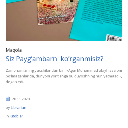
Maqola
Siz Payg’ambarni ko’rganmisiz?
Zamonamizning yaxshilaridan biri: «Аgar Muhammad alayhissalom
bo'lmaganlarida, dunyoni yoritishga bu quyoshning nuri yetmasdi»,
degan edi.
20.11.2020
by
Librarian
In
Kitoblar