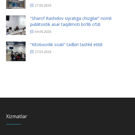
27.06.2026
“Sharof Rashidov siyratiga chizgilar” nomli
publitsistik asar taqdimoti bo‘lib o‘tdi
04.06.2026
“Kitobxonlik soati” tadbiri tashkil etildi
27.05.2026
Xizmatlar