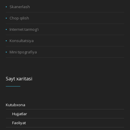
Skanerlash
Chop qilish
Internet tarmog'i
Konsultatsiya
Mini tipografiya
Sayt xaritasi
Kutubxona
Hujjatlar
Faoliyat