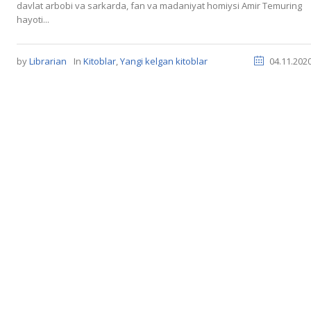
davlat arbobi va sarkarda, fan va madaniyat homiysi Amir Temuring
hayoti...
by
Librarian
In
Kitoblar
,
Yangi kelgan kitoblar
04.11.202