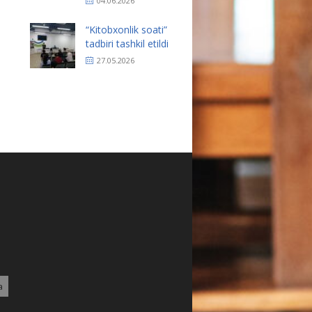
04.06.2026
“Kitobxonlik soati”
tadbiri tashkil etildi
27.05.2026
a
1