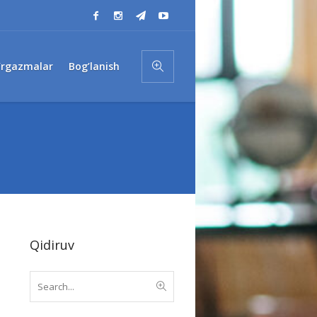
’rgazmalar
Bog’lanish
Qidiruv