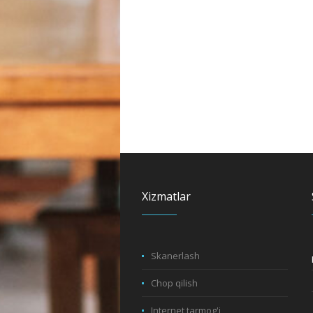
Xizmatlar
Skanerlash
Chop qilish
Internet tarmog'i