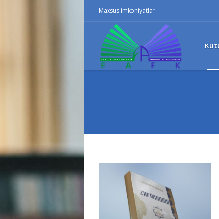
Maxsus imkoniyatlar
Kut