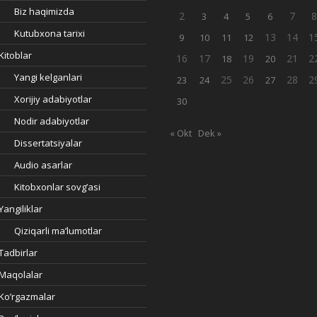
Biz haqimizda
2
7
3
4
5
6
Kutubxona tarixi
13
14
1
9
10
11
12
Kitoblar
16
17
19
21
2
18
20
Yangi kelganlari
25
26
28
2
23
24
27
Xorijiy adabiyotlar
30
Nodir adabiyotlar
« Okt
Dek »
Dissertatsiyalar
Audio asarlar
Kitobxonlar sovg’asi
Yangiliklar
Qiziqarli ma’lumotlar
Tadbirlar
Maqolalar
Ko’rgazmalar