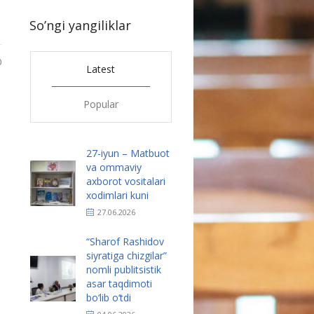
So’ngi yangiliklar
0
Latest
Popular
27-iyun – Matbuot
va ommaviy
axborot vositalari
xodimlari kuni
27.06.2026
“Sharof Rashidov
siyratiga chizgilar”
nomli publitsistik
asar taqdimoti
bo‘lib o‘tdi