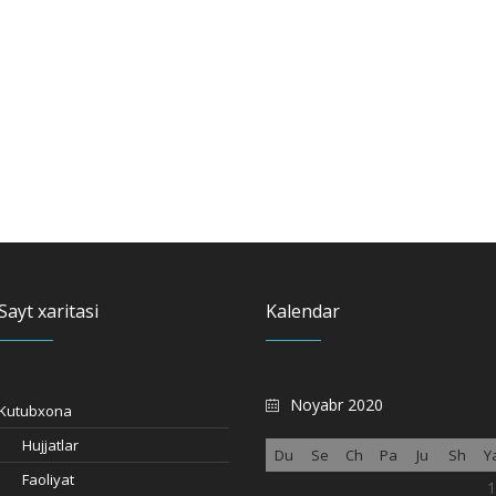
Sayt xaritasi
Kalendar
Noyabr 2020
Kutubxona
Hujjatlar
Du
Se
Ch
Pa
Ju
Sh
Y
Faoliyat