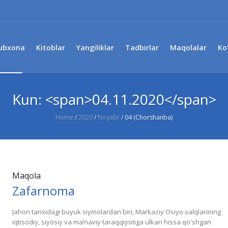
ubxona
Kitoblar
Yangiliklar
Tadbirlar
Maqolalar
Ko
Kun: <span>04.11.2020</span>
Home
/
2020
/
Noyabr
/
04 (Chorshanba)
Maqola
Zafarnoma
Jahon tarixidagi buyuk siymolardan biri, Markaziy Osiyo xalqlarining
iqtisodiy, siyosiy va ma’naviy taraqqiyotiga ulkan hissa qo'shgan