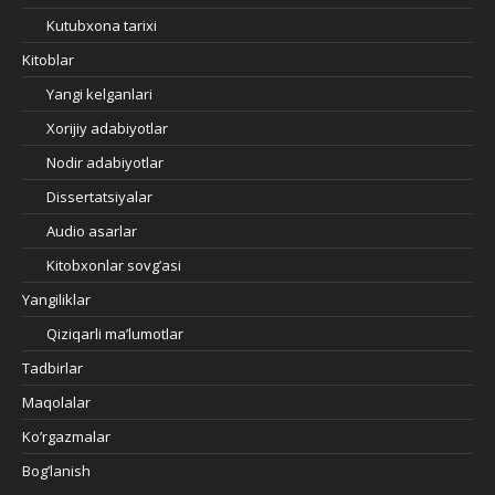
Kutubxona tarixi
Kitoblar
Yangi kelganlari
Xorijiy adabiyotlar
Nodir adabiyotlar
Dissertatsiyalar
Audio asarlar
Kitobxonlar sovg’asi
Yangiliklar
Qiziqarli ma’lumotlar
Tadbirlar
Maqolalar
Ko’rgazmalar
Bog’lanish