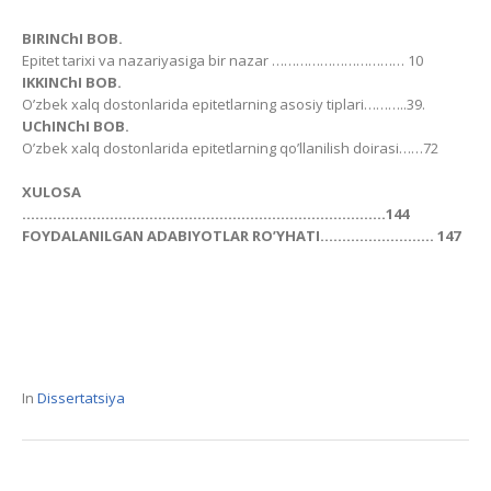
BIRINChI BOB.
Epitet tarixi va nazariyasiga bir nazar …………………………… 10
IKKINChI BOB.
O’zbek xalq dostonlarida epitetlarning asosiy tiplari………..39.
UChINChI BOB.
O’zbek xalq dostonlarida epitetlarning qo’llanilish doirasi……72
XULOSА
………………………………………………………………………..144
FOYDАLАNILGАN АDАBIYOTLАR RO’YHАTI…………………….. 147
In
Dissertatsiya