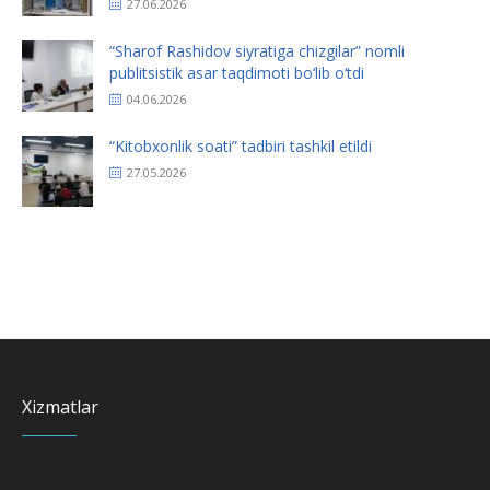
27.06.2026
“Sharof Rashidov siyratiga chizgilar” nomli
publitsistik asar taqdimoti bo‘lib o‘tdi
04.06.2026
“Kitobxonlik soati” tadbiri tashkil etildi
27.05.2026
Xizmatlar