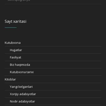
Sayt xaritasi
Kutubxona
Hujjatlar
Faoliyat
Biz haqimizda
Kutubxona tarixi
Kitoblar
Yangi kelganlari
Xorijiy adabiyotlar
Nodir adabiyotlar