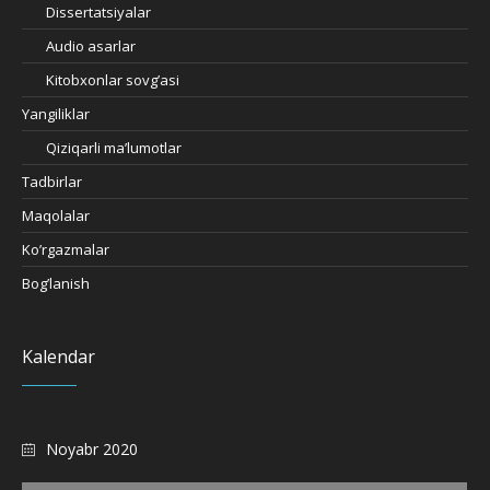
Dissertatsiyalar
Audio asarlar
Kitobxonlar sovg’asi
Yangiliklar
Qiziqarli ma’lumotlar
Tadbirlar
Maqolalar
Ko’rgazmalar
Bog’lanish
Kalendar
Noyabr 2020