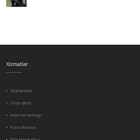
Xizmatlar
Skanerlash
Chop qilish
Internet tarmog'i
Konsultatsiya
Mini tipografiya