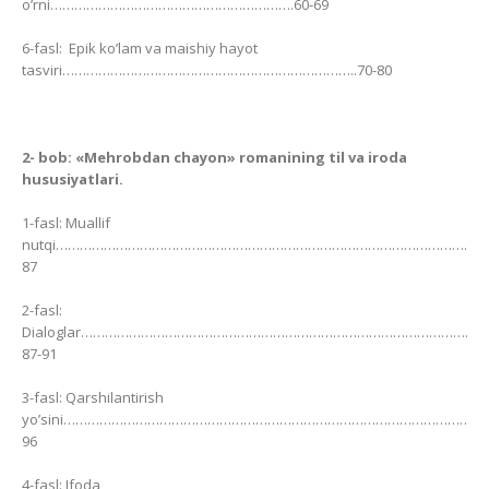
o’rni…………………………………………………….60-69
6-fasl: Epik ko’lam va maishiy hayot
tasviri………………………………………………………………..70-80
2- bob: «Mehrobdan chayon» romanining til va iroda
hususiyatlari.
1-fasl: Muallif
nutqi……………………………………………………………………………………………………
87
2-fasl:
Dialoglar………………………………………………………………………………………
87-91
3-fasl: Qarshilantirish
yo’sini……………………………………………………………………………………………..9
96
4-fasl: Ifoda