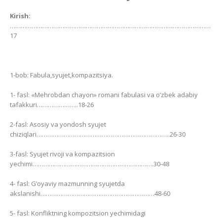
Kirish:
………………………………………………………………………………………………….3-
17
1-bob: Fabula,syujet,kompazitsiya.
1- fasl: «Mehrobdan chayon» romani fabulasi va o’zbek adabiy
tafakkuri…………………..18-26
2-fasl: Asosiy va yondosh syujet
chiziqlari………………………………………………………………..26-30
3-fasl: Syujet rivoji va kompazitsion
yechimi………………………………………………………….30-48
4- fasl: G’oyaviy mazmunning syujetda
akslanishi………………………………………………………48-60
5- fasl: Konfliktning kompozitsion yechimidagi