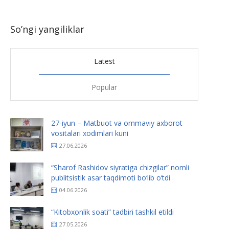
So’ngi yangiliklar
Latest
Popular
27-iyun – Matbuot va ommaviy axborot
vositalari xodimlari kuni
27.06.2026
“Sharof Rashidov siyratiga chizgilar” nomli
publitsistik asar taqdimoti bo‘lib o‘tdi
04.06.2026
“Kitobxonlik soati” tadbiri tashkil etildi
27.05.2026