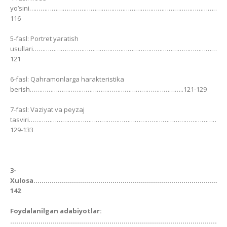
yo’sini………………………………………………………………………………………………
116
5-fasl: Portret yaratish
usullari…………………………………………………………………………………………….
121
6-fasl: Qahramonlarga harakteristika
berish………………………………………………………………………..121-129
7-fasl: Vaziyat va peyzaj
tasviri……………………………………………………………………………………………
129-133
3-
Xulosa………………………………………………………………………………………
142
Foydalanilgan adabiyotlar:
…………………………………………………………………………………………………