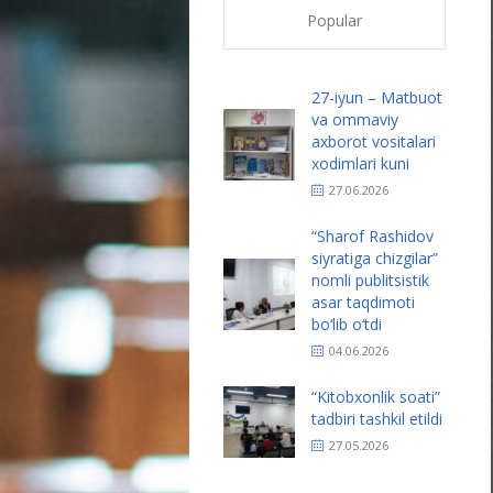
Popular
27-iyun – Matbuot
va ommaviy
axborot vositalari
xodimlari kuni
27.06.2026
“Sharof Rashidov
siyratiga chizgilar”
nomli publitsistik
asar taqdimoti
bo‘lib o‘tdi
04.06.2026
“Kitobxonlik soati”
tadbiri tashkil etildi
27.05.2026