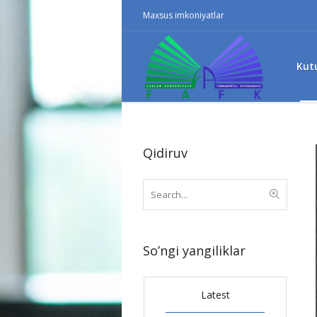
Maxsus imkoniyatlar
Kut
Qidiruv
So’ngi yangiliklar
Latest