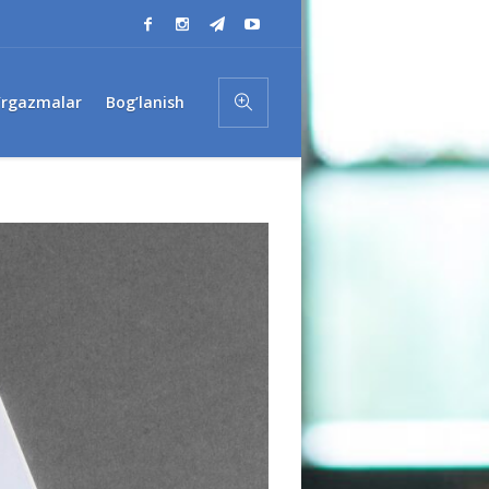
’rgazmalar
Bog’lanish