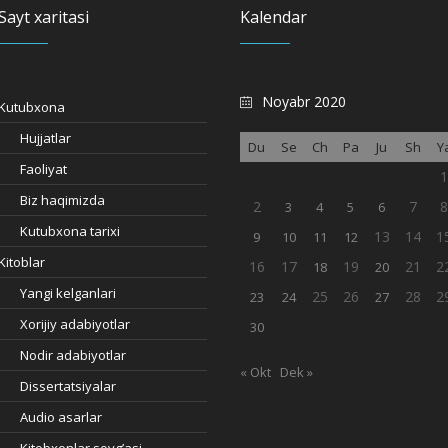
Sayt xaritasi
Kalendar
Noyabr 2020
Kutubxona
Hujjatlar
Du
Se
Ch
Pa
Ju
Sh
Y
Faoliyat
Biz haqimizda
2
7
3
4
5
6
Kutubxona tarixi
13
14
1
9
10
11
12
Kitoblar
16
17
19
21
2
18
20
Yangi kelganlari
25
26
28
2
23
24
27
Xorijiy adabiyotlar
30
Nodir adabiyotlar
« Okt
Dek »
Dissertatsiyalar
Audio asarlar
Kitobxonlar sovg’asi