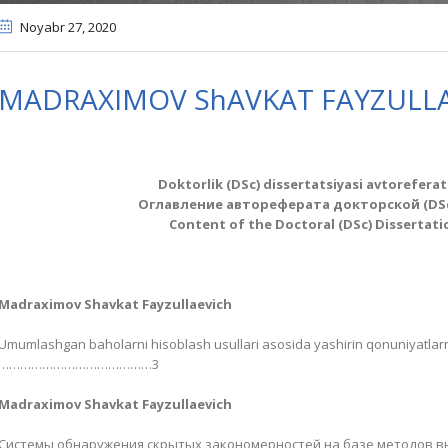
Noyabr 27
, 2020
MАDRАXIMOV ShАVKАT FАYZULL
Doktorlik (DSc) dissertatsiyasi avtoreferat
Оглавление автореферата докторской (DS
Content of the Doctoral (DSc) Dissertati
Madraximov Shavkat Fayzullaevich
Umumlashgan baholarni hisoblash usullari asosida yashirin qonuniyatlarni
……………………………………3
Madraximov Shavkat Fayzullaevich
Системы обнаружения скрытых закономерностей на базе методов 