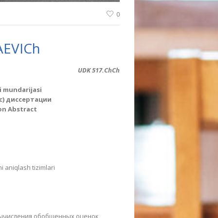
0
АEVICh
UDK 517.ChCh
i mundarijasi
c) диссертации
on Abstract
 aniqlash tizimlari
вычисления обобщенных оценок