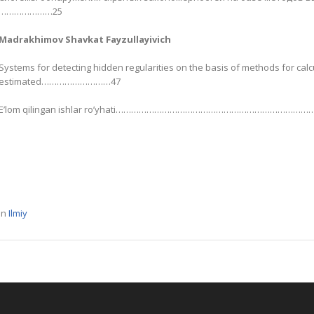
…………………25
Madrakhimov Shavkat Fayzullayivich
Systems for detecting hidden regularities on the basis of methods for calc
estimated………………………47
E’lom qilingan ishlar ro’yhati………………………………………………………
In
Ilmiy