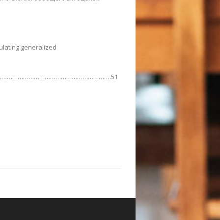
ulating generalized
………………………………………………………………….51