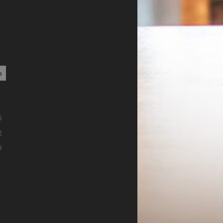
a
1
8
5
2
9