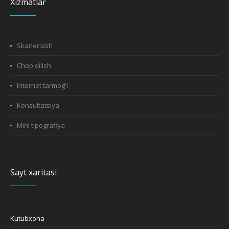
Xizmatlar
Skanerlash
Chop qilish
Internet tarmog'i
Konsultatsiya
Mini tipografiya
Sayt xaritasi
Kutubxona