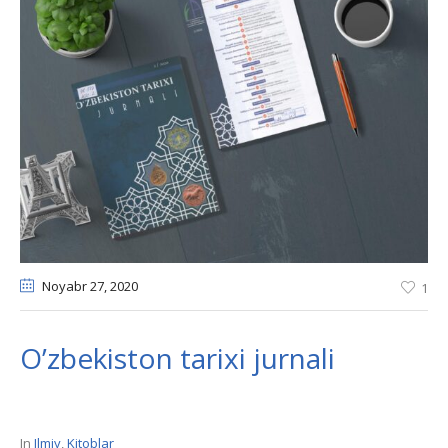
Noyabr 27
, 2020
1
O’zbekiston tarixi jurnali
In
Ilmiy
,
Kitoblar