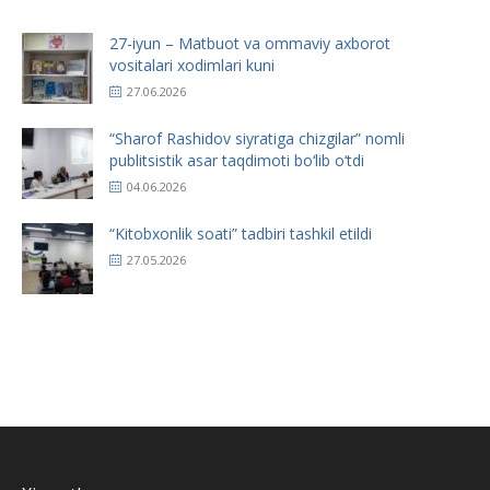
27-iyun – Matbuot va ommaviy axborot
vositalari xodimlari kuni
27.06.2026
“Sharof Rashidov siyratiga chizgilar” nomli
publitsistik asar taqdimoti bo‘lib o‘tdi
04.06.2026
“Kitobxonlik soati” tadbiri tashkil etildi
27.05.2026