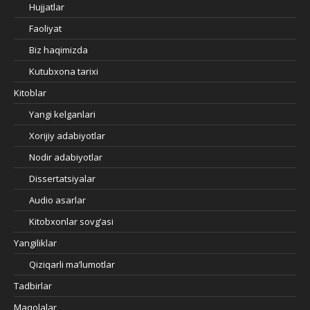
Hujjatlar
Faoliyat
Biz haqimizda
Kutubxona tarixi
Kitoblar
Yangi kelganlari
Xorijiy adabiyotlar
Nodir adabiyotlar
Dissertatsiyalar
Audio asarlar
Kitobxonlar sovg’asi
Yangiliklar
Qiziqarli ma’lumotlar
Tadbirlar
Maqolalar