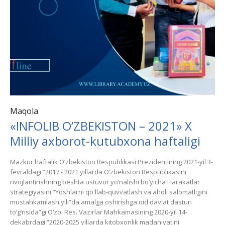
Maqola
«INFOLIB O’ZBEKISTON – 2021» X
Milliy axborot-kutubxona haftaligi
Mazkur haftalik O’zbekiston Respublikasi Prezidentining 2021-yil 3-
fevraldagi “2017 - 2021 yillarda O‘zbekiston Respublikasini
rivojlantirishning beshta ustuvor yo‘nalishi bo‘yicha Harakatlar
strategiyasini “Yoshlarni qo'llab-quvvatlash va aholi salomatligini
mustahkamlash yili”da amalga oshirishga oid davlat dasturi
to‘g‘risida”gi O‘zb. Res. Vazirlar Mahkamasining 2020-yil 14-
dekabrdagi “2020-2025 yillarda kitobxonlik madaniyatini