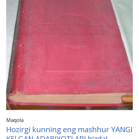
Maqola
Hozirgi kunning eng mashhur YANGI
KELGAN ADABIYOTLARI bizda!