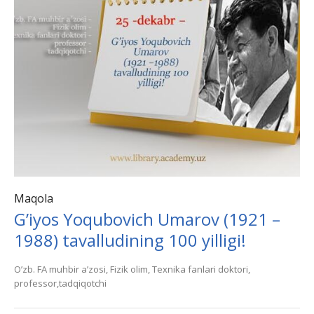
Maqola
G’iyos Yoqubovich Umarov (1921 –
1988) tavalludining 100 yilligi!
Oʼzb. FА muhbir aʼzosi, Fizik olim, Texnika fanlari doktori,
professor,tadqiqotchi