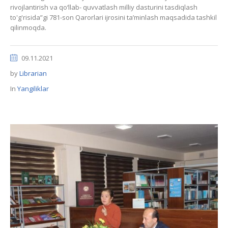
rivojlantirish va qo‘llab- quvvatlash milliy dasturini tasdiqlash
to'g'risida”gi 781-son Qarorlari ijrosini ta’minlash maqsadida tashkil
qilinmoqda.
09.11.2021
by
Librarian
In
Yangiliklar