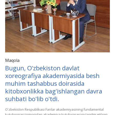
Maqola
Bugun, Oʻzbekiston davlat
xoreografiya akademiyasida besh
muhim tashabbus doirasida
kitobxonlikka bagʻishlangan davra
suhbati boʻlib oʻtdi.
Oʻzbekiston Respublikasi Fanlar akademiyasining fundamental
kutubxonasi tomonidan akademiya kutubxonasiga taqdim etilgan