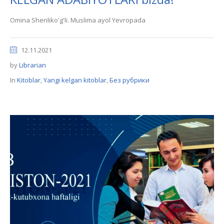
Omina Shenliko'g'li. Muslima ayol Yevropada
12.11.2021
by
Librarian
In
Kitoblar
,
Yangi kelgan kitoblar
,
Без рубрики