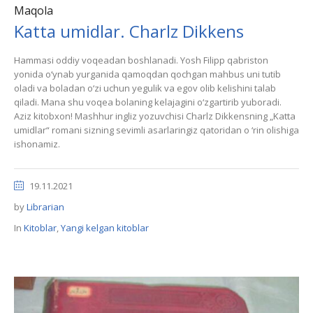
Maqola
Katta umidlar. Charlz Dikkens
Hammasi oddiy voqeadan boshlanadi. Yosh Filipp qabriston
yonida o‘ynab yurganida qamoqdan qochgan mahbus uni tutib
oladi va boladan o‘zi uchun yegulik va egov olib kelishini talab
qiladi. Mana shu voqea bolaning kelajagini o‘zgartirib yuboradi.
Aziz kitobxon! Mashhur ingliz yozuvchisi Charlz Dikkensning „Katta
umidlar“ romani sizning sevimli asarlaringiz qatoridan o ‘rin olishiga
ishonamiz.
19.11.2021
by
Librarian
In
Kitoblar
,
Yangi kelgan kitoblar