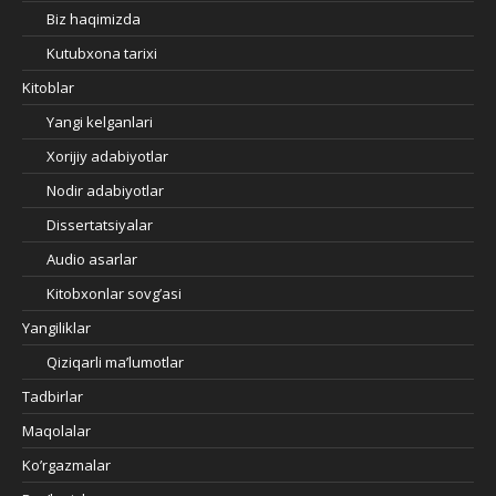
Biz haqimizda
Kutubxona tarixi
Kitoblar
Yangi kelganlari
Xorijiy adabiyotlar
Nodir adabiyotlar
Dissertatsiyalar
Audio asarlar
Kitobxonlar sovg’asi
Yangiliklar
Qiziqarli ma’lumotlar
Tadbirlar
Maqolalar
Ko’rgazmalar