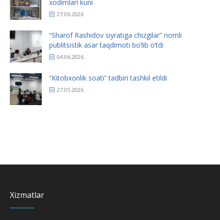
xodimlari kuni
27.06.2026
“Sharof Rashidov siyratiga chizgilar” nomli
publitsistik asar taqdimoti bo‘lib o‘tdi
04.06.2026
“Kitobxonlik soati” tadbiri tashkil etildi
27.05.2026
Xizmatlar