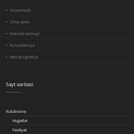
Skanerlash
Chop qilish
Internet tarmog'i
Konsultatsiya
Mini tipografiya
Sayt xaritasi
Kutubxona
Hujjatlar
Faoliyat