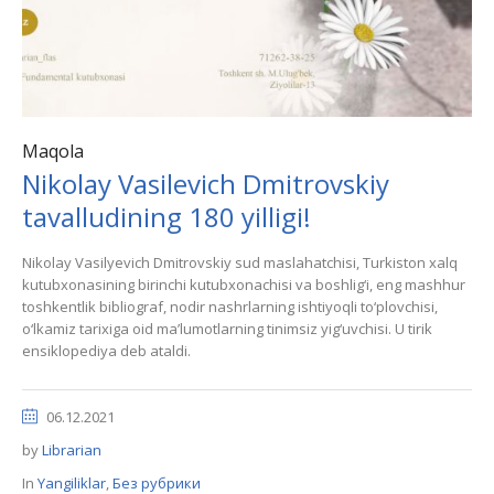
Maqola
Nikolay Vasilevich Dmitrovskiy
tavalludining 180 yilligi!
Nikolay Vasilyevich Dmitrovskiy sud maslahatchisi, Turkiston xalq
kutubxonasining birinchi kutubxonachisi va boshlig‘i, eng mashhur
toshkentlik bibliograf, nodir nashrlarning ishtiyoqli to‘plovchisi,
o‘lkamiz tarixiga oid ma’lumotlarning tinimsiz yig‘uvchisi. U tirik
ensiklopediya deb ataldi.
06.12.2021
by
Librarian
In
Yangiliklar
,
Без рубрики