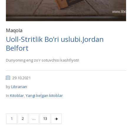
Maqola
Uoll-Stritlik Bo’ri uslubi.Jordan
Belfort
Dunyoning eng zo'r sotuvchisi kashfiyoti!
29.10.2021
by
Librarian
In
Kitoblar
,
Yangi kelgan kitoblar
1
2
…
13