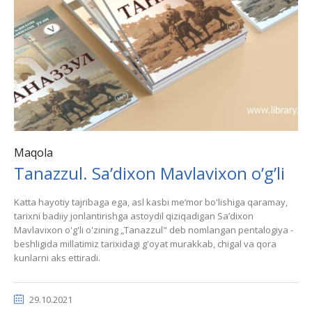
Maqola
Tanazzul. Saʼdixon Mavlavixon o’g’li
Katta hayotiy tajribaga ega, asl kasbi meʼmor bo'lishiga qaramay,
tarixni badiiy jonlantirishga astoydil qiziqadigan Saʼdixon
Mavlavixon o'g'li o'zining „Tanazzul" deb nomlangan pentalogiya -
beshligida millatimiz tarixidagi g'oyat murakkab, chigal va qora
kunlarni aks ettiradi.
29.10.2021