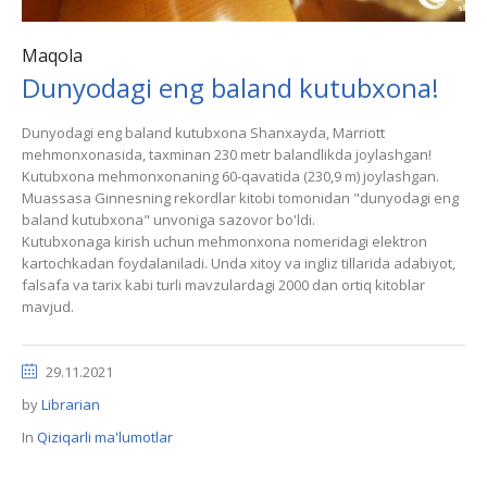
Maqola
Dunyodagi eng baland kutubxona!
Dunyodagi eng baland kutubxona Shanxayda, Marriott
mehmonxonasida, taxminan 230 metr balandlikda joylashgan!
Kutubxona mehmonxonaning 60-qavatida (230,9 m) joylashgan.
Muassasa Ginnesning rekordlar kitobi tomonidan "dunyodagi eng
baland kutubxona" unvoniga sazovor bo'ldi.
Kutubxonaga kirish uchun mehmonxona nomeridagi elektron
kartochkadan foydalaniladi. Unda xitoy va ingliz tillarida adabiyot,
falsafa va tarix kabi turli mavzulardagi 2000 dan ortiq kitoblar
mavjud.
29.11.2021
by
Librarian
In
Qiziqarli ma'lumotlar