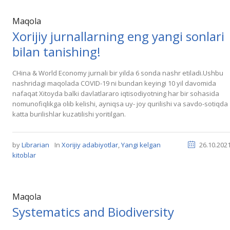
Maqola
Xorijiy jurnallarning eng yangi sonlari
bilan tanishing!
CHina & World Economy jurnali bir yilda 6 sonda nashr etiladi.Ushbu
nashridagi maqolada COVID-19 ni bundan keyingi 10 yil davomida
nafaqat Xitoyda balki davlatlararo iqtisodiyotning har bir sohasida
nomunofiqlikga olib kelishi, ayniqsa uy- joy qurilishi va savdo-sotiqda
katta burilishlar kuzatilishi yoritilgan.
by
Librarian
In
Xorijiy adabiyotlar
,
Yangi kelgan
26.10.202
kitoblar
Maqola
Systematics and Biodiversity