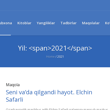
ubxona
Kitoblar
Yangiliklar
Tadbirlar
Maqolalar
Ko
Yil: <span>2021</span>
Home
/
2021
Maqola
Seni va’da qilgandi hayot. Elchin
Safarli
Ozarbayjonlik mashhur adib Elchin Safarli qalamiga mansub mazkur