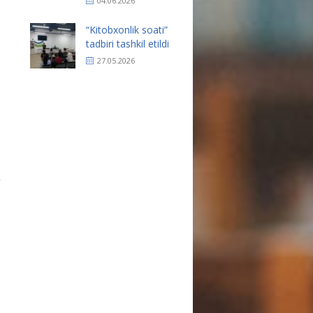
04.06.2026
“Kitobxonlik soati”
tadbiri tashkil etildi
27.05.2026
1