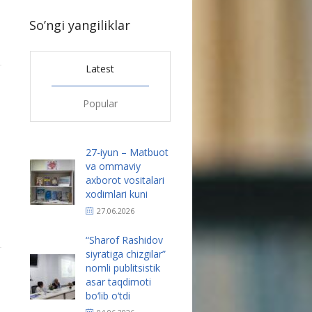
So’ngi yangiliklar
Latest
1
Popular
27-iyun – Matbuot
va ommaviy
axborot vositalari
xodimlari kuni
27.06.2026
“Sharof Rashidov
siyratiga chizgilar”
1
nomli publitsistik
asar taqdimoti
bo‘lib o‘tdi