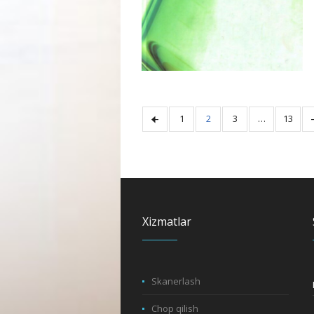
1
2
3
…
13
Xizmatlar
Skanerlash
Chop qilish