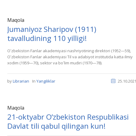
Maqola
Jumaniyoz Sharipov (1911)
tavalludining 110 yilligi!
Oʻzbekiston Fanlar akademiyasi nashriyotining direktori (1952—59),
Oʻzbekiston Fanlar akademiyasi Til va adabiyot institutida katta ilmiy
xodim (1959—70), sektor va boʻlim mudiri (1970—78).
by
Librarian
In
Yangiliklar
25.10.202
Maqola
21-oktyabr O’zbekiston Respublikasi
Davlat tili qabul qilingan kun!