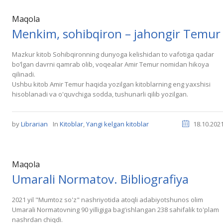
Maqola
Menkim, sohibqiron – jahongir Temur
Mazkur kitob Sohibqironning dunyoga kelishidan to vafotiga qadar
boʼlgan davrni qamrab olib, voqealar Аmir Temur nomidan hikoya
qilinadi.
Ushbu kitob Amir Temur haqida yozilgan kitoblarning eng yaxshisi
hisoblanadi va o'quvchiga sodda, tushunarli qilib yozilgan.
by
Librarian
In
Kitoblar
,
Yangi kelgan kitoblar
18.10.202
Maqola
Umarali Normatov. Bibliografiya
2021 yil "Mumtoz so'z" nashriyotida atoqli adabiyotshunos olim
Umarali Normatovning 90 yilligiga bag'ishlangan 238 sahifalik to'plam
nashrdan chiqdi.