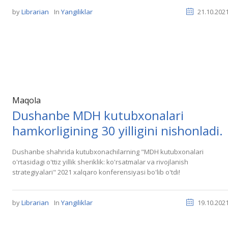
by
Librarian
In
Yangiliklar
21.10.202
Maqola
Dushanbe MDH kutubxonalari
hamkorligining 30 yilligini nishonladi.
Dushanbe shahrida kutubxonachilarning "MDH kutubxonalari
o'rtasidagi o'ttiz yillik sheriklik: ko'rsatmalar va rivojlanish
strategiyalari" 2021 xalqaro konferensiyasi bo'lib o'tdi!
by
Librarian
In
Yangiliklar
19.10.202