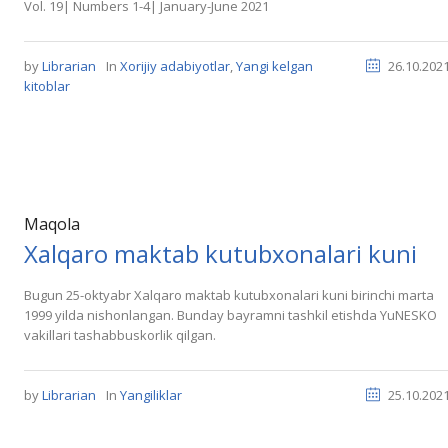
Vol. 19| Numbers 1-4| January-June 2021
by
Librarian
In
Xorijiy adabiyotlar
,
Yangi kelgan
26.10.202
kitoblar
Maqola
Xalqaro maktab kutubxonalari kuni
Bugun 25-oktyabr Xalqaro maktab kutubxonalari kuni birinchi marta
1999 yilda nishonlangan. Bunday bayramni tashkil etishda YuNESKO
vakillari tashabbuskorlik qilgan.
by
Librarian
In
Yangiliklar
25.10.202