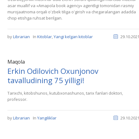
asar muallif va «Amapola book agency» agentligi tomonidan rasmiy
murojaatnoma orqali o'zbek tiliga o'girish va chegaralangan adadda
chop etishga ruhsat berilgan.
by
Librarian
In
Kitoblar
,
Yangi kelgan kitoblar
29.10.202
Maqola
Erkin Odilovich Oxunjonov
tavalludining 75 yilligi!
Tarixchi, kitobshunos, kutubxonashunos, tarix fanlari doktori,
professor.
by
Librarian
In
Yangiliklar
29.10.202