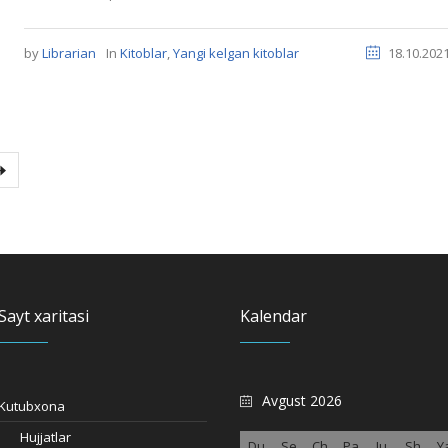
by
Librarian
In
Kitoblar
,
Yangi kelgan kitoblar
18.10.202
Sayt xaritasi
Kalendar
Avgust 2026
Kutubxona
Hujjatlar
Du
Se
Ch
Pa
Ju
Sh
Y