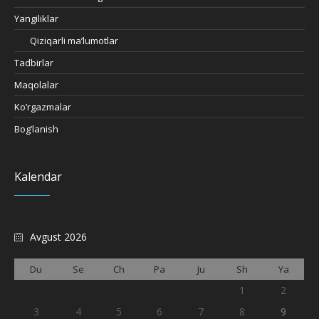
Yangiliklar
Qiziqarli ma’lumotlar
Tadbirlar
Maqolalar
Ko’rgazmalar
Bog’lanish
Kalendar
Avgust 2026
Du
Se
Ch
Pa
Ju
Sh
Ya
1
2
3
4
5
6
7
8
9