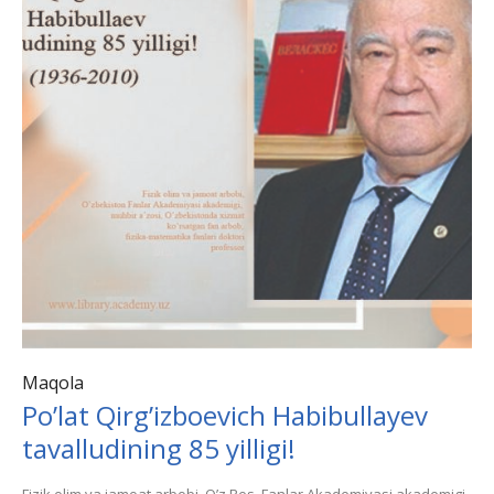
Maqola
Po’lat Qirgʼizboevich Habibullayev
tavalludining 85 yilligi!