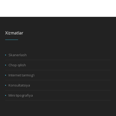
Xizmatlar
Skanerlash
Chop qilish
Internet tarmog'i
Konsultatsiya
Mini tipografiya