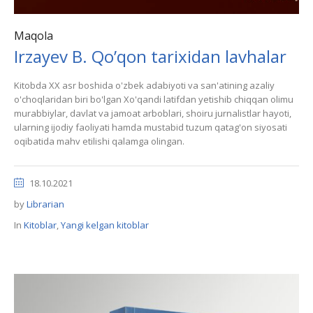
Maqola
Irzayev B. Qo’qon tarixidan lavhalar
Kitobda XX asr boshida o'zbek adabiyoti va san'atining azaliy
o'choqlaridan biri bo'lgan Xo'qandi latifdan yetishib chiqqan olimu
murabbiylar, davlat va jamoat arboblari, shoiru jurnalistlar hayoti,
ularning ijodiy faoliyati hamda mustabid tuzum qatag'on siyosati
oqibatida mahv etilishi qalamga olingan.
18.10.2021
by
Librarian
In
Kitoblar
,
Yangi kelgan kitoblar