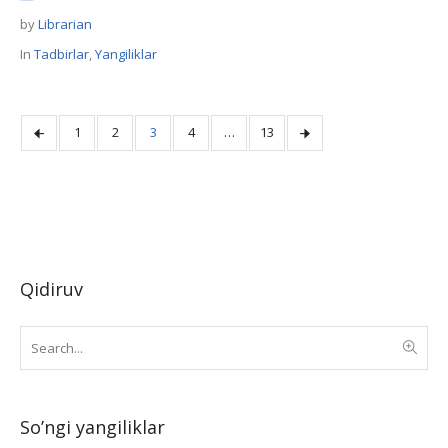
by
Librarian
In
Tadbirlar
,
Yangiliklar
1
2
3
4
…
13
Qidiruv
So’ngi yangiliklar