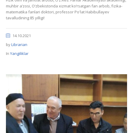
Fizik olim va jamoat arbobi, Oʼz.Res. Fanlar Аkademiyasi akademigi,
muhbir a’zosi, O‘zbekistonda xizmat ko‘rsatgan fan arbob, fizika-
matematika fanlari doktori, professor Po'lat Habibullayev
tavalludining 85 yilligi!
14.10.2021
by
Librarian
In
Yangiliklar