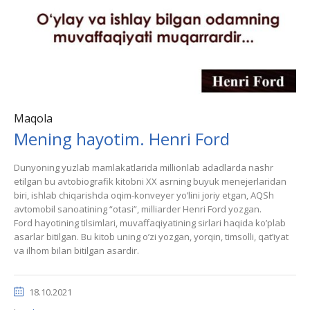
Maqola
Mening hayotim. Henri Ford
Dunyoning yuzlab mamlakatlarida millionlab adadlarda nashr
etilgan bu avtobiografik kitobni XX asrning buyuk menejerlaridan
biri, ishlab chiqarishda oqim-konveyer yoʼlini joriy etgan, АQSh
avtomobil sanoatining “otasi”, milliarder Henri Ford yozgan.
Ford hayotining tilsimlari, muvaffaqiyatining sirlari haqida koʼplab
asarlar bitilgan. Bu kitob uning oʼzi yozgan, yorqin, timsolli, qatʼiyat
va ilhom bilan bitilgan asardir.
18.10.2021