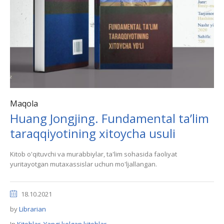
Maqola
Huang Jongjing. Fundamental ta’lim
taraqqiyotining xitoycha usuli
Kitob o'qituvchi va murabbiylar, ta'lim sohasida faoliyat
yuritayotgan mutaxassislar uchun mo'ljallangan.
18.10.2021
by
Librarian