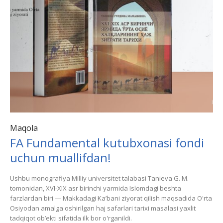
Maqola
FA Fundamental kutubxonasi fondi
uchun muallifdan!
Ushbu monografiya Milliy universitet talabasi Tanieva G. M.
tomonidan, XVI-XIX asr birinchi yarmida Islomdagi beshta
farzlardan biri — Makkadagi Kaʼbani ziyorat qilish maqsadida O'rta
Osiyodan amalga oshirilgan haj safarlari tarixi masalasi yaxlit
tadqiqot obʼekti sifatida ilk bor o'rganildi.