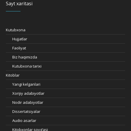
Sayt xaritasi
Kutubxona
Hujjatlar
Faoliyat
Biz haqimizda
Kutubxona tarixi
Kitoblar
Yangi kelganlari
Xorijiy adabiyotlar
Nodir adabiyotlar
Dissertatsiyalar
Audio asarlar
Kitobxonlar sovg’asi