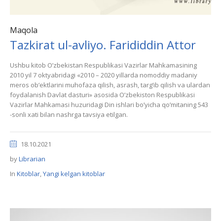
Maqola
Tazkirat ul-avliyo. Farididdin Attor
Ushbu kitob Oʼzbekistan Respublikasi Vazirlar Mahkamasining
2010 yil 7 oktyabridagi «2010 – 2020 yillarda nomoddiy madaniy
meros obʼektlarini muhofaza qilish, asrash, targʼib qilish va ulardan
foydalanish Davlat dasturi» asosida Oʼzbekiston Respublikasi
Vazirlar Mahkamasi huzuridagi Din ishlari boʼyicha qoʼmitaning 543
-sonli xati bilan nashrga tavsiya etilgan.
18.10.2021
by
Librarian
In
Kitoblar
,
Yangi kelgan kitoblar