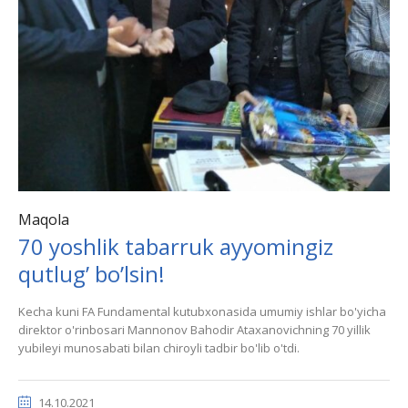
Maqola
70 yoshlik tabarruk ayyomingiz
qutlug’ bo’lsin!
Kecha kuni FA Fundamental kutubxonasida umumiy ishlar bo'yicha
direktor o'rinbosari Mannonov Bahodir Ataxanovichning 70 yillik
yubileyi munosabati bilan chiroyli tadbir bo'lib o'tdi.
14.10.2021