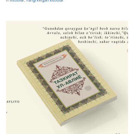
In
Kitoblar
,
Yangi kelgan kitoblar