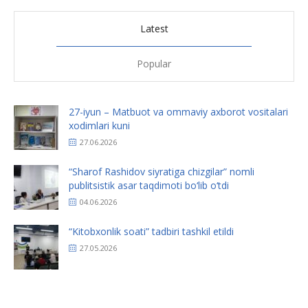
Latest
Popular
27-iyun – Matbuot va ommaviy axborot vositalari
xodimlari kuni
27.06.2026
“Sharof Rashidov siyratiga chizgilar” nomli
publitsistik asar taqdimoti bo‘lib o‘tdi
04.06.2026
“Kitobxonlik soati” tadbiri tashkil etildi
27.05.2026