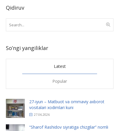
Qidiruv
So’ngi yangiliklar
Latest
Popular
27-iyun – Matbuot va ommaviy axborot
vositalari xodimlari kuni
27.06.2026
“Sharof Rashidov siyratiga chizgilar” nomli