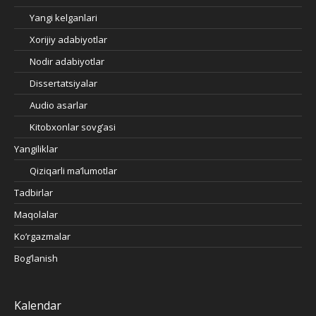
Yangi kelganlari
Xorijiy adabiyotlar
Nodir adabiyotlar
Dissertatsiyalar
Audio asarlar
Kitobxonlar sovg’asi
Yangiliklar
Qiziqarli ma’lumotlar
Tadbirlar
Maqolalar
Ko’rgazmalar
Bog’lanish
Kalendar