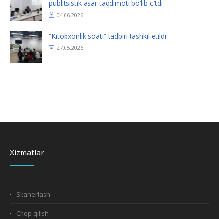
publitsistik asar taqdimoti bo‘lib o‘tdi
04.06.2026
“Kitobxonlik soati” tadbiri tashkil etildi
27.05.2026
Xizmatlar
Skanerlash
Chop qilish