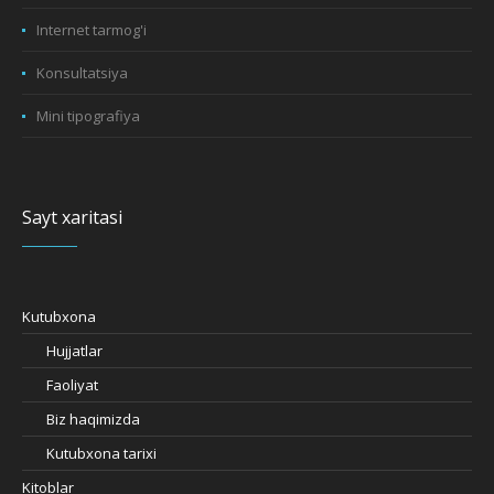
Internet tarmog'i
Konsultatsiya
Mini tipografiya
Sayt xaritasi
Kutubxona
Hujjatlar
Faoliyat
Biz haqimizda
Kutubxona tarixi
Kitoblar