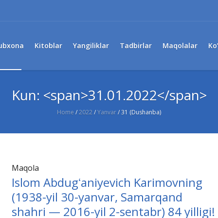
ubxona
Kitoblar
Yangiliklar
Tadbirlar
Maqolalar
Ko
Kun: <span>31.01.2022</span>
Home
/
2022
/
Yanvar
/
31 (Dushanba)
Maqola
Islom Abdugʻaniyevich Karimovning
(1938-yil 30-yanvar, Samarqand
shahri — 2016-yil 2-sentabr) 84 yilligi!