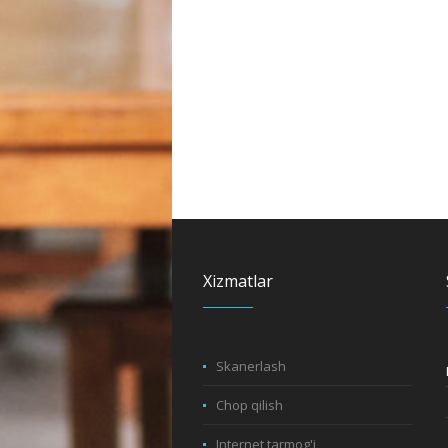
Xizmatlar
Skanerlash
Chop qilish
Internet tarmog'i