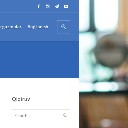
’rgazmalar
Bog’lanish
Qidiruv