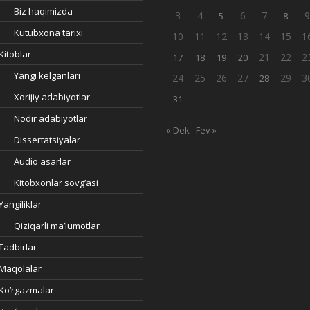
Biz haqimizda
3
4
6
7
5
8
Kutubxona tarixi
10
11
12
13
14
15
1
Kitoblar
21
22
2
17
18
19
20
Yangi kelganlari
24
25
26
27
29
3
28
Xorijiy adabiyotlar
31
Nodir adabiyotlar
« Dek
Fev »
Dissertatsiyalar
Audio asarlar
Kitobxonlar sovg’asi
Yangiliklar
Qiziqarli ma’lumotlar
Tadbirlar
Maqolalar
Ko’rgazmalar