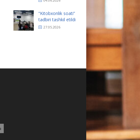
04.06.2026
“Kitobxonlik soati”
tadbiri tashkil etildi
27.05.2026
a
2