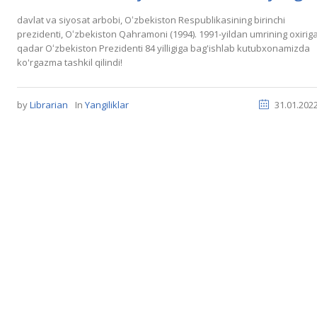
davlat va siyosat arbobi, Oʻzbekiston Respublikasining birinchi
prezidenti, Oʻzbekiston Qahramoni (1994). 1991-yildan umrining oxirig
qadar Oʻzbekiston Prezidenti 84 yilligiga bag'ishlab kutubxonamizda
ko'rgazma tashkil qilindi!
by
Librarian
In
Yangiliklar
31.01.202