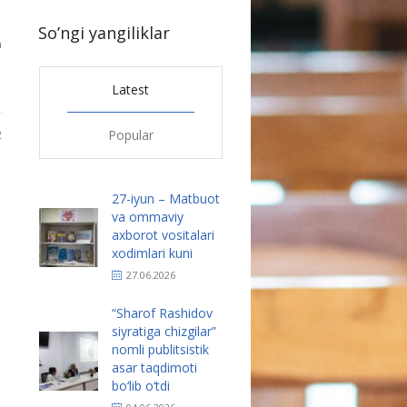
So’ngi yangiliklar
a
Latest
2
Popular
27-iyun – Matbuot
va ommaviy
axborot vositalari
xodimlari kuni
27.06.2026
“Sharof Rashidov
siyratiga chizgilar”
nomli publitsistik
asar taqdimoti
bo‘lib o‘tdi