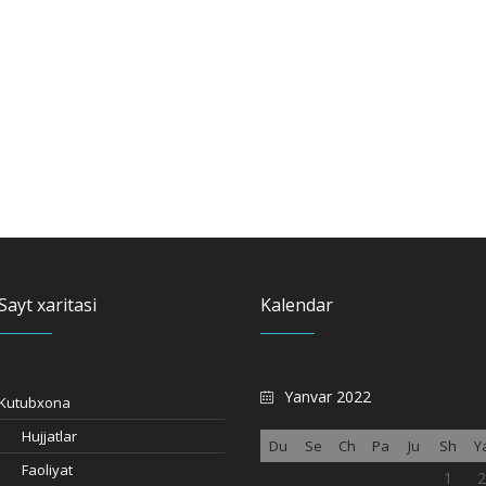
Sayt xaritasi
Kalendar
Yanvar 2022
Kutubxona
Hujjatlar
Du
Se
Ch
Pa
Ju
Sh
Y
Faoliyat
1