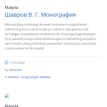
Maqola
Шавров В. Г. Монография
Monografiya muhitdagi dinamik hodisalarni magnitlanish
vektorining muvozanat holati yo'nalishi o'zgarganda sodir
bo'ladigan magnitlanish tartibini ko'rib chiqishga bag'ishlangan.
Ko'p qatlamli kompozitda elektromagnit to'lqinlarning tarqalishi
atrof-muhit, uning individual elementlari orientatsiya sharoitida
o'tishi kabilar ko'rib chiqildi.
17.01.2022
by
Librarian
In
Kitoblar
,
Yangi kelgan kitoblar
Maqola