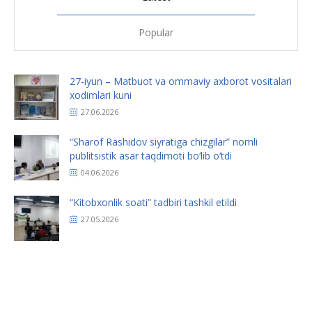
Popular
27-iyun – Matbuot va ommaviy axborot vositalari
xodimlari kuni
27.06.2026
“Sharof Rashidov siyratiga chizgilar” nomli
publitsistik asar taqdimoti bo‘lib o‘tdi
04.06.2026
“Kitobxonlik soati” tadbiri tashkil etildi
27.05.2026