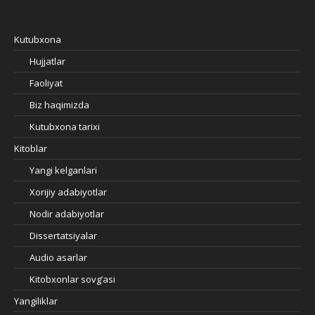
Kutubxona
Hujjatlar
Faoliyat
Biz haqimizda
Kutubxona tarixi
Kitoblar
Yangi kelganlari
Xorijiy adabiyotlar
Nodir adabiyotlar
Dissertatsiyalar
Audio asarlar
Kitobxonlar sovg’asi
Yangiliklar