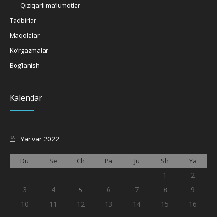
Qiziqarli ma’lumotlar
Tadbirlar
Maqolalar
Ko’rgazmalar
Bog’lanish
Kalendar
Yanvar 2022
Du
Se
Ch
Pa
Ju
Sh
Ya
1
2
3
4
6
7
9
5
8
10
11
12
13
14
15
16