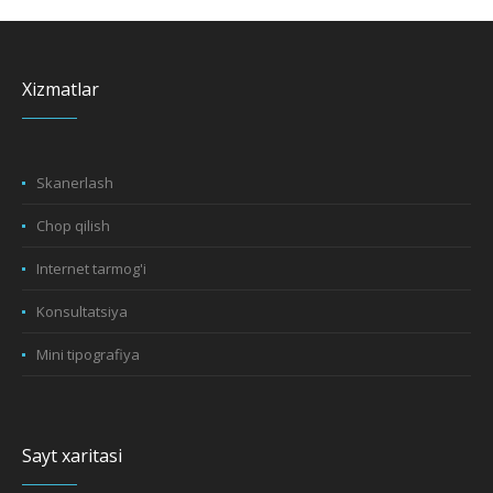
Xizmatlar
Skanerlash
Chop qilish
Internet tarmog'i
Konsultatsiya
Mini tipografiya
Sayt xaritasi