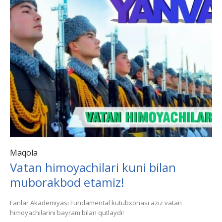
Maqola
Vatan himoyachilari kuni bilan
muborakbod etamiz!
Fanlar Akademiyasi Fundamental kutubxonasi aziz vatan
himoyachilarini bayram bilan qutlaydi!