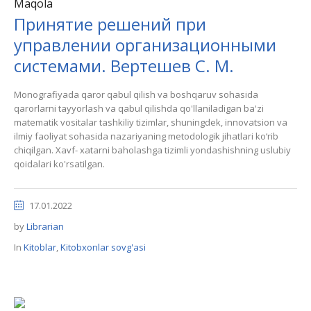
Maqola
Принятие решений при
управлении организационными
системами. Вертешев С. М.
Monografiyada qaror qabul qilish va boshqaruv sohasida
qarorlarni tayyorlash va qabul qilishda qo'llaniladigan ba'zi
matematik vositalar tashkiliy tizimlar, shuningdek, innovatsion va
ilmiy faoliyat sohasida nazariyaning metodologik jihatlari ko‘rib
chiqilgan. Xavf- xatarni baholashga tizimli yondashishning uslubiy
qoidalari ko'rsatilgan.
17.01.2022
by
Librarian
In
Kitoblar
,
Kitobxonlar sovg'asi