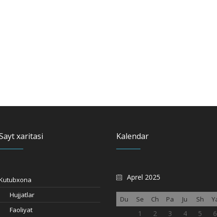
Sayt xaritasi
Kalendar
Aprel 2025
Kutubxona
Hujjatlar
Du
Se
Ch
Pa
Ju
Sh
Y
Faoliyat
1
2
3
4
5