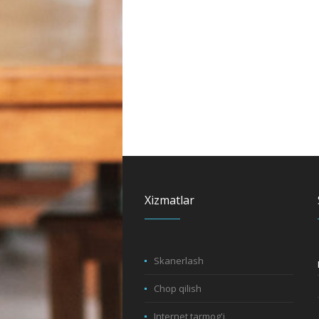
Xizmatlar
Skanerlash
Chop qilish
Internet tarmog'i