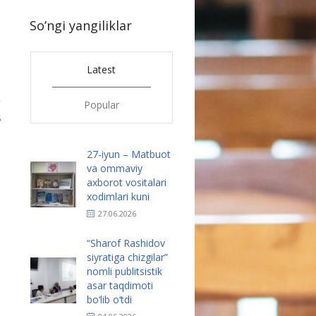
So’ngi yangiliklar
Latest
Popular
5
27-iyun – Matbuot
va ommaviy
axborot vositalari
xodimlari kuni
27.06.2026
“Sharof Rashidov
siyratiga chizgilar”
nomli publitsistik
asar taqdimoti
bo‘lib o‘tdi