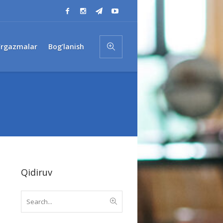
’rgazmalar
Bog’lanish
Qidiruv