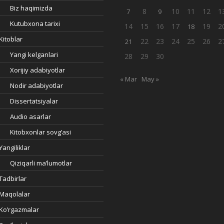
Biz haqimizda
8
10
11
12
1
7
9
Kutubxona tarixi
14
15
16
17
19
2
18
Kitoblar
22
23
24
25
26
2
21
Yangi kelganlari
28
29
30
Xorijiy adabiyotlar
« Mar
May »
Nodir adabiyotlar
Dissertatsiyalar
Audio asarlar
Kitobxonlar sovg’asi
Yangiliklar
Qiziqarli ma’lumotlar
Tadbirlar
Maqolalar
Ko’rgazmalar