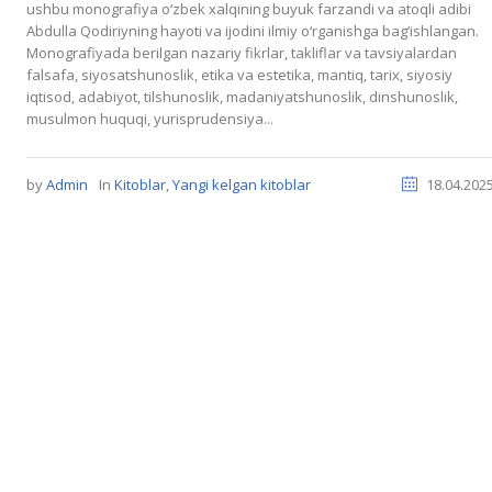
ushbu monografiya o‘zbek xalqining buyuk farzandi va atoqli adibi
Abdulla Qodiriyning hayoti va ijodini ilmiy o‘rganishga bag‘ishlangan.
Monografiyada berilgan nazariy fikrlar, takliflar va tavsiyalardan
falsafa, siyosatshunoslik, etika va estetika, mantiq, tarix, siyosiy
iqtisod, adabiyot, tilshunoslik, madaniyatshunoslik, dinshunoslik,
musulmon huquqi, yurisprudensiya...
by
Admin
In
Kitoblar
,
Yangi kelgan kitoblar
18.04.202