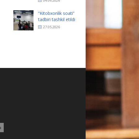
04.06.2026
“Kitobxonlik soati”
tadbiri tashkil etildi
27.05.2026
a
6