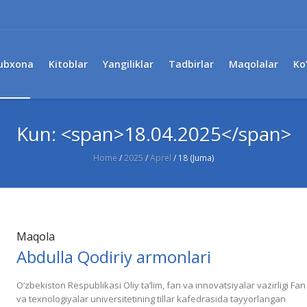
ubxona
Kitoblar
Yangiliklar
Tadbirlar
Maqolalar
Ko
Kun: <span>18.04.2025</span>
Home
/
2025
/
Aprel
/
18 (Juma)
Maqola
Abdulla Qodiriy armonlari
O‘zbekiston Respublikasi Oliy ta’lim, fan va innovatsiyalar vazirligi Fan
va texnologiyalar universitetining tillar kafedrasida tayyorlangan