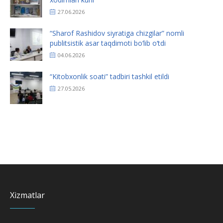
27.06.2026
“Sharof Rashidov siyratiga chizgilar” nomli
publitsistik asar taqdimoti bo‘lib o‘tdi
04.06.2026
“Kitobxonlik soati” tadbiri tashkil etildi
27.05.2026
Xizmatlar