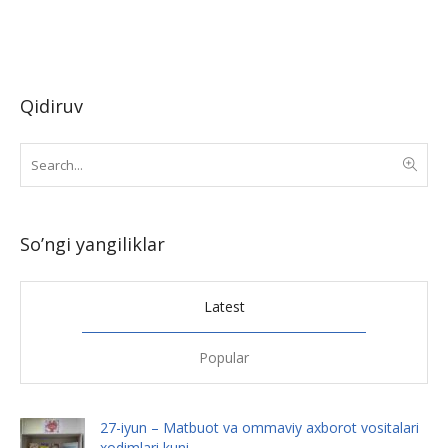
Qidiruv
So’ngi yangiliklar
Latest
Popular
27-iyun – Matbuot va ommaviy axborot vositalari
xodimlari kuni