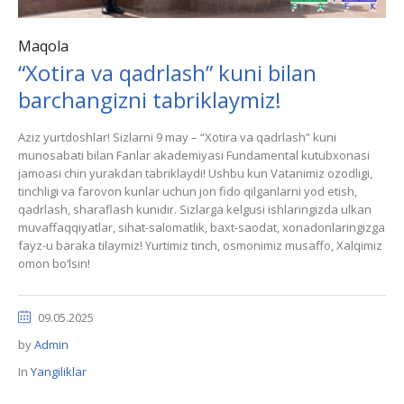
Maqola
“Xotira va qadrlash” kuni bilan
barchangizni tabriklaymiz!
Aziz yurtdoshlar! Sizlarni 9 may – “Xotira va qadrlash” kuni
munosabati bilan Fanlar akademiyasi Fundamental kutubxonasi
jamoasi chin yurakdan tabriklaydi! Ushbu kun Vatanimiz ozodligi,
tinchligi va farovon kunlar uchun jon fido qilganlarni yod etish,
qadrlash, sharaflash kunidir. Sizlarga kelgusi ishlaringizda ulkan
muvaffaqqiyatlar, sihat-salomatlik, baxt-saodat, xonadonlaringizga
fayz-u baraka tilaymiz! Yurtimiz tinch, osmonimiz musaffo, Xalqimiz
omon bo‘lsin!
09.05.2025
by
Admin
In
Yangiliklar