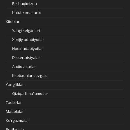
Biz haqimizda
Kutubxona tarixi
Kitoblar
Yangi kelganlari
Xorijiy adabiyotlar
Nodir adabiyotlar
Dissertatsiyalar
Audio asarlar
Kitobxonlar sovg’asi
Yangiliklar
Qiziqarli ma’lumotlar
Tadbirlar
Maqolalar
Ko’rgazmalar
Bog’lanish