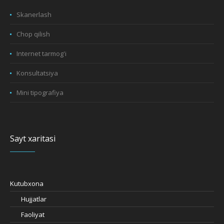
Skanerlash
Chop qilish
Internet tarmog'i
Konsultatsiya
Mini tipografiya
Sayt xaritasi
Kutubxona
Hujjatlar
Faoliyat