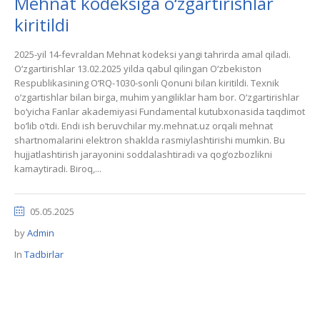
Mehnat kodeksiga o‘zgartirishlar
kiritildi
2025-yil 14-fevraldan Mehnat kodeksi yangi tahrirda amal qiladi.
O‘zgartirishlar 13.02.2025 yilda qabul qilingan O‘zbekiston
Respublikasining O‘RQ-1030-sonli Qonuni bilan kiritildi. Texnik
o‘zgartishlar bilan birga, muhim yangiliklar ham bor. O‘zgartirishlar
bo‘yicha Fanlar akademiyasi Fundamental kutubxonasida taqdimot
bo‘lib o‘tdi. Endi ish beruvchilar my.mehnat.uz orqali mehnat
shartnomalarini elektron shaklda rasmiylashtirishi mumkin. Bu
hujjatlashtirish jarayonini soddalashtiradi va qog‘ozbozlikni
kamaytiradi. Biroq,...
05.05.2025
by
Admin
In
Tadbirlar