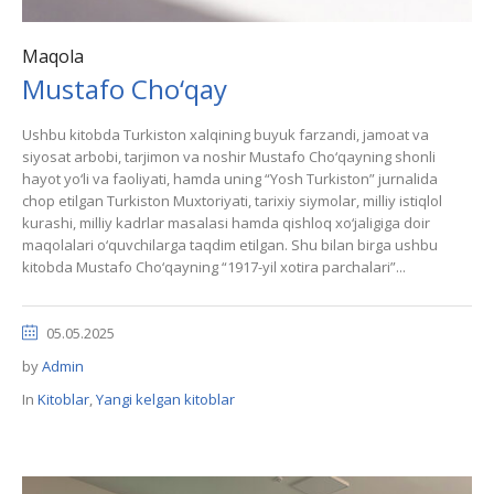
Maqola
Mustafo Cho‘qay
Ushbu kitobda Turkiston xalqining buyuk farzandi, jamoat va
siyosat arbobi, tarjimon va noshir Mustafo Cho‘qayning shonli
hayot yo‘li va faoliyati, hamda uning “Yosh Turkiston” jurnalida
chop etilgan Turkiston Muxtoriyati, tarixiy siymolar, milliy istiqlol
kurashi, milliy kadrlar masalasi hamda qishloq xo‘jaligiga doir
maqolalari o‘quvchilarga taqdim etilgan. Shu bilan birga ushbu
kitobda Mustafo Cho‘qayning “1917-yil xotira parchalari”...
05.05.2025
by
Admin
In
Kitoblar
,
Yangi kelgan kitoblar