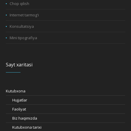
Chop qilish
Internet tarmog'i
Konsultatsiya
Mini tipografiya
Sayt xaritasi
Kutubxona
Hujjatlar
Faoliyat
Biz haqimizda
Kutubxona tarixi