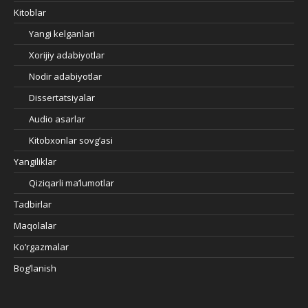
Kitoblar
Yangi kelganlari
Xorijiy adabiyotlar
Nodir adabiyotlar
Dissertatsiyalar
Audio asarlar
Kitobxonlar sovg’asi
Yangiliklar
Qiziqarli ma’lumotlar
Tadbirlar
Maqolalar
Ko’rgazmalar
Bog’lanish