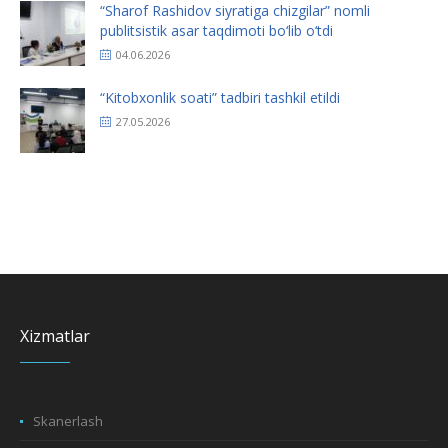
“Sharof Rashidov siyratiga chizgilar” nomli
publitsistik asar taqdimoti bo‘lib o‘tdi
04.06.2026
“Kitobxonlik soati” tadbiri tashkil etildi
27.05.2026
Xizmatlar
Skanerlash