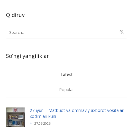
Qidiruv
So’ngi yangiliklar
Latest
Popular
27-iyun – Matbuot va ommaviy axborot vositalari
xodimlari kuni
27.06.2026