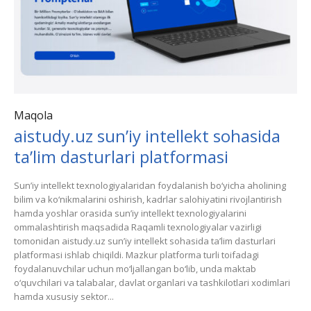
Maqola
aistudy.uz sun’iy intellekt sohasida
ta’lim dasturlari platformasi
Sun’iy intellekt texnologiyalaridan foydalanish bo‘yicha aholining
bilim va ko‘nikmalarini oshirish, kadrlar salohiyatini rivojlantirish
hamda yoshlar orasida sun’iy intellekt texnologiyalarini
ommalashtirish maqsadida Raqamli texnologiyalar vazirligi
tomonidan aistudy.uz sun’iy intellekt sohasida ta’lim dasturlari
platformasi ishlab chiqildi. Mazkur platforma turli toifadagi
foydalanuvchilar uchun mo‘ljallangan bo‘lib, unda maktab
o‘quvchilari va talabalar, davlat organlari va tashkilotlari xodimlari
hamda xususiy sektor...