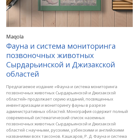
Maqola
Фауна и система мониторинга
позвоночных животных
Сырдарьинской и Джизакской
областей
Предлагаемое издание «Фауна и система мониторинга
позвоночных животных Сырдарьинской и Джизакской
областей» продолжает серию изданий, посвященных
инвентаризации и мониторингу фауны в разрезе
административных областей. Монография содержит полный
современный систематический список наземных
позвоночных животных Сырдарьинской и Джизакской
областей с научными, русскими, узбекскими и английскими
названиями всех таксонов. Кашкаров, Р. Д. Фауна и система