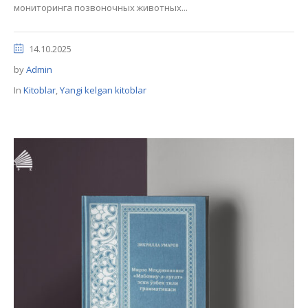
мониторинга позвоночных животных...
14.10.2025
by
Admin
In
Kitoblar
,
Yangi kelgan kitoblar