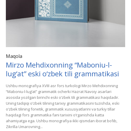
Maqola
Mirzo Mehdixonning “Maboniu-l-
lug‘at” eski o‘zbek tili grammatikasi
Ushbu monografiya XVIII asr fors turkologi Mirzo Mehdixonning
“Maboniu-l-lug‘at” grammatik ocherki Hazrat Navoiy asarlari
asosida yozilgan birinchi eski o‘zbek tili grammatikasi haqidadir.
Uning tadqiqi o‘zbek tilining tarixiy grammatikasini tuzishda, eski
o‘zbek tilining fonetik, grammatik xususiyatlarini va turkiy tillar
haqidagi fors grammatika fani tarixini o‘rganishda katta
ahamiyatga ega. Ushbu monografiya ikki qismdan iborat bo‘lib,
Zikrilla Umarovning...