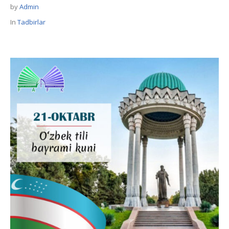
by
Admin
In
Tadbirlar