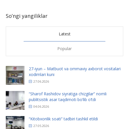
So’ngi yangiliklar
Latest
Popular
27-iyun – Matbuot va ommaviy axborot vositalari
xodimlari kuni
27.06.2026
“Sharof Rashidov siyratiga chizgilar” nomli
publitsistik asar taqdimoti bo‘lib o‘tdi
04.06.2026
“Kitobxonlik soati” tadbiri tashkil etildi
27.05.2026