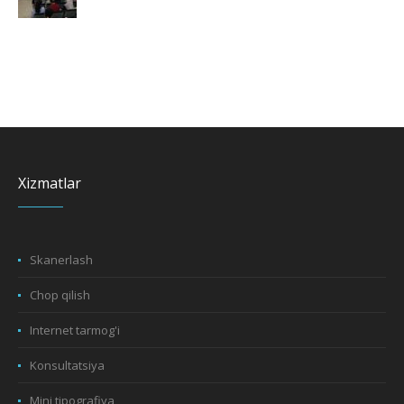
Xizmatlar
Skanerlash
Chop qilish
Internet tarmog'i
Konsultatsiya
Mini tipografiya