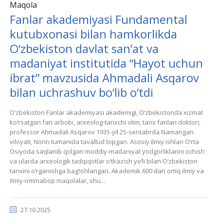
Maqola
Fanlar akademiyasi Fundamental
kutubxonasi bilan hamkorlikda
О‘zbekiston davlat san’at va
madaniyat institutida “Hayot uchun
ibrat” mavzusida Ahmadali Asqarov
bilan uchrashuv bo‘lib o‘tdi
O‘zbekiston Fanlar akademiyasi akademigi, O‘zbekistonda xizmat
ko‘rsatgan fan arbobi, arxeolog-tarixchi olim, tarix fanlari doktori,
professor Ahmadali Asqarov 1935-yil 25-sentabrda Namangan
viloyati, Norin tumanida tavallud topgan. Asosiy ilmiy ishlari O‘rta
Osiyoda saqlanib qolgan moddiy-madaniyat yodgorliklarini ochish
va ularda arxeologik tadqiqotlar o‘tkazish yo‘li bilan O‘zbekiston
tarixini o‘rganishga bag‘ishlangan. Akademik 600 dan ortiq ilmiy va
ilmiy-ommabop maqolalar, shu...
27.10.2025