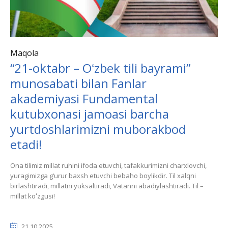
Maqola
“21-oktabr – Oʻzbek tili bayrami”
munosabati bilan Fanlar
akademiyasi Fundamental
kutubxonasi jamoasi barcha
yurtdoshlarimizni muborakbod
etadi!
Ona tilimiz millat ruhini ifoda etuvchi, tafakkurimizni charxlovchi,
yuragimizga g‘urur baxsh etuvchi bebaho boylikdir. Til xalqni
birlashtiradi, millatni yuksaltiradi, Vatanni abadiylashtiradi. Til –
millat koʻzgusi!
21.10.2025