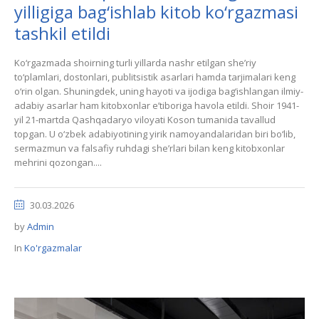
yilligiga bag‘ishlab kitob ko‘rgazmasi
tashkil etildi
Ko‘rgazmada shoirning turli yillarda nashr etilgan she’riy
to‘plamlari, dostonlari, publitsistik asarlari hamda tarjimalari keng
o‘rin olgan. Shuningdek, uning hayoti va ijodiga bag‘ishlangan ilmiy-
adabiy asarlar ham kitobxonlar e’tiboriga havola etildi. Shoir 1941-
yil 21-martda Qashqadaryo viloyati Koson tumanida tavallud
topgan. U o‘zbek adabiyotining yirik namoyandalaridan biri bo‘lib,
sermazmun va falsafiy ruhdagi she’rlari bilan keng kitobxonlar
mehrini qozongan....
30.03.2026
by
Admin
In
Ko'rgazmalar