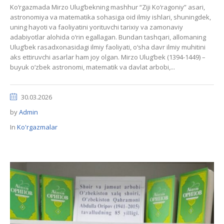
Ko‘rgazmada Mirzo Ulug‘bekning mashhur “Ziji Ko‘ragoniy” asari,
astronomiya va matematika sohasiga oid ilmiy ishlari, shuningdek,
uning hayoti va faoliyatini yorituvchi tarixiy va zamonaviy
adabiyotlar alohida o‘rin egallagan. Bundan tashqari, allomaning
Ulug‘bek rasadxonasidagi ilmiy faoliyati, o‘sha davr ilmiy muhitini
aks ettiruvchi asarlar ham joy olgan. Mirzo Ulug‘bek (1394-1449) –
buyuk o‘zbek astronomi, matematik va davlat arbobi,...
30.03.2026
by
Admin
In
Ko'rgazmalar