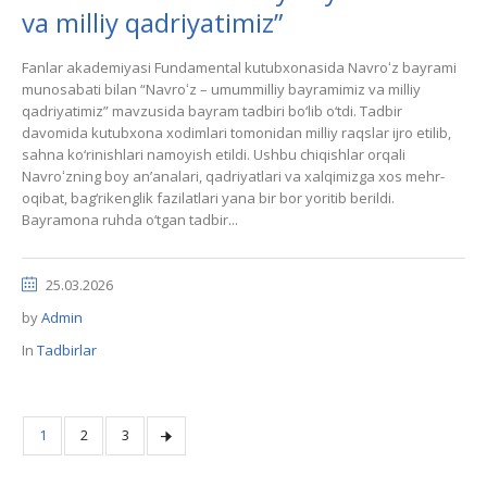
va milliy qadriyatimiz”
Fanlar akademiyasi Fundamental kutubxonasida Navroʻz bayrami
munosabati bilan “Navroʻz – umummilliy bayramimiz va milliy
qadriyatimiz” mavzusida bayram tadbiri bo‘lib o‘tdi. Tadbir
davomida kutubxona xodimlari tomonidan milliy raqslar ijro etilib,
sahna ko‘rinishlari namoyish etildi. Ushbu chiqishlar orqali
Navroʻzning boy an’analari, qadriyatlari va xalqimizga xos mehr-
oqibat, bag‘rikenglik fazilatlari yana bir bor yoritib berildi.
Bayramona ruhda o‘tgan tadbir...
25.03.2026
by
Admin
In
Tadbirlar
1
2
3