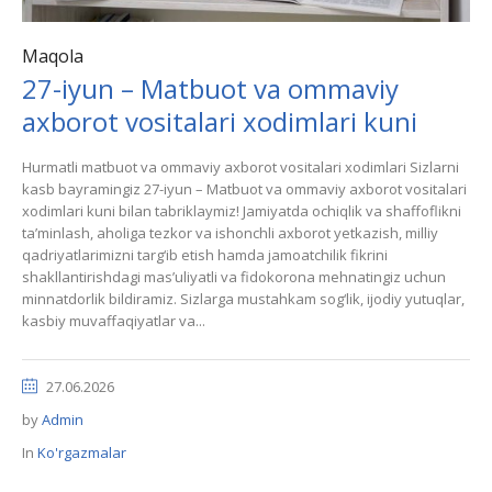
Maqola
27-iyun – Matbuot va ommaviy
axborot vositalari xodimlari kuni
Hurmatli matbuot va ommaviy axborot vositalari xodimlari Sizlarni
kasb bayramingiz 27-iyun – Matbuot va ommaviy axborot vositalari
xodimlari kuni bilan tabriklaymiz! Jamiyatda ochiqlik va shaffoflikni
ta’minlash, aholiga tezkor va ishonchli axborot yetkazish, milliy
qadriyatlarimizni targ‘ib etish hamda jamoatchilik fikrini
shakllantirishdagi mas’uliyatli va fidokorona mehnatingiz uchun
minnatdorlik bildiramiz. Sizlarga mustahkam sog‘lik, ijodiy yutuqlar,
kasbiy muvaffaqiyatlar va...
27.06.2026
by
Admin
In
Ko'rgazmalar