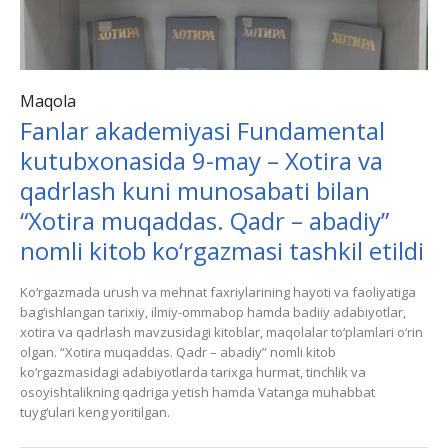
Maqola
Fanlar akademiyasi Fundamental
kutubxonasida 9-may – Xotira va
qadrlash kuni munosabati bilan
“Xotira muqaddas. Qadr – abadiy”
nomli kitob ko‘rgazmasi tashkil etildi
Ko‘rgazmada urush va mehnat faxriylarining hayoti va faoliyatiga
bag‘ishlangan tarixiy, ilmiy-ommabop hamda badiiy adabiyotlar,
xotira va qadrlash mavzusidagi kitoblar, maqolalar to‘plamlari o‘rin
olgan. “Xotira muqaddas. Qadr – abadiy” nomli kitob
ko‘rgazmasidagi adabiyotlarda tarixga hurmat, tinchlik va
osoyishtalikning qadriga yetish hamda Vatanga muhabbat
tuyg‘ulari keng yoritilgan.