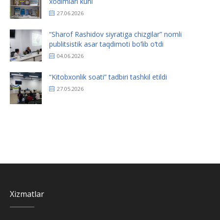
xodimlari kuni
27.06.2026
“Sharof Rashidov siyratiga chizgilar” nomli
publitsistik asar taqdimoti bo‘lib o‘tdi
04.06.2026
“Kitobxonlik soati” tadbiri tashkil etildi
27.05.2026
Xizmatlar