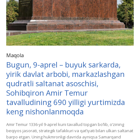
Maqola
Bugun, 9-aprel – buyuk sarkarda,
yirik davlat arbobi, markazlashgan
qudratli saltanat asoschisi,
Sohibqiron Amir Temur
tavalludining 690 yilligi yurtimizda
keng nishonlanmoqda
Amir Temur 1336-yil 9-aprel kuni tavallud topgan bo‘lib, o‘zining
beqiyos jasorati, strategik tafakkuri va qat’iyati bilan ulkan saltanat
barpo etgan. Uning hukmronligi davrida ayniqsa Samarqand