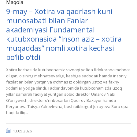
Maqola
9-may – Xotira va qadrlash kuni
munosabati bilan Fanlar
akademiyasi Fundamental
kutubxonasida “Inson aziz – xotira
muqaddas” nomli xotira kechasi
bo‘lib o‘tdi
Xotira kechasida kutubxonamiz ravnaqi yo‘lida fidokorona mehnat
qilgan, o‘zining mehnatsevarligi, kasbiga sadoqati hamda insoniy
fazilatlari bilan yorqin va o‘chmas iz qoldirgan ustoz va faxriy
xodimlar yodga olindi. Tadbir davomida kutubxonamizda uzoq
yillar samarali faoliyat yuritgan sobiq direktor Umarov Nabi
G‘aniyevich, direktor o‘rinbosarlari Qodirov Baxtiyor hamda
Keryanova Taisya Yakovlevna, bosh bibliograf Jo‘rayeva Sora opa
haqida iliq...
13.05.2026