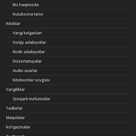
Biz haqimizda
Kutubxona tarixi
Kitoblar
Yangi kelganlari
Xorijiy adabiyotlar
Nodir adabiyotlar
Dissertatsiyalar
Audio asarlar
Kitobxonlar sovg’asi
Yangiliklar
Qiziqarli ma’lumotlar
Tadbirlar
Maqolalar
Ko’rgazmalar