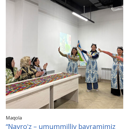
Maqola
“Navroʻz – umummilliy bayramimiz