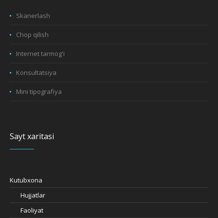
Skanerlash
Chop qilish
Internet tarmog'i
Konsultatsiya
Mini tipografiya
Sayt xaritasi
Kutubxona
Hujjatlar
Faoliyat