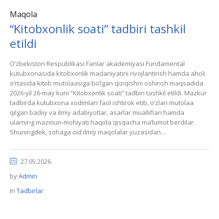
Maqola
“Kitobxonlik soati” tadbiri tashkil
etildi
O‘zbekiston Respublikasi Fanlar akademiyasi Fundamental
kutubxonasida kitobxonlik madaniyatini rivojlantirish hamda aholi
o‘rtasida kitob mutolaasiga bo‘lgan qiziqishni oshirish maqsadida
2026-yil 26-may kuni “Kitobxonlik soati” tadbiri tashkil etildi. Mazkur
tadbirda kutubxona xodimlari faol ishtirok etib, o‘zlari mutolaa
qilgan badiiy va ilmiy adabiyotlar, asarlar mualliflari hamda
ularning mazmun-mohiyati haqida qisqacha ma’lumot berdilar.
Shuningdek, sohaga oid ilmiy maqolalar yuzasidan...
27.05.2026
by
Admin
In
Tadbirlar