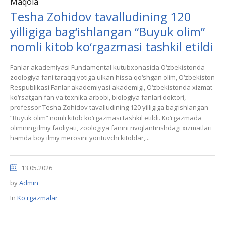
Maqola
Tesha Zohidov tavalludining 120
yilligiga bag‘ishlangan “Buyuk olim”
nomli kitob ko‘rgazmasi tashkil etildi
Fanlar akademiyasi Fundamental kutubxonasida O‘zbekistonda
zoologiya fani taraqqiyotiga ulkan hissa qo‘shgan olim, O‘zbekiston
Respublikasi Fanlar akademiyasi akademigi, O‘zbekistonda xizmat
ko‘rsatgan fan va texnika arbobi, biologiya fanlari doktori,
professor Tesha Zohidov tavalludining 120 yilligiga bag‘ishlangan
“Buyuk olim” nomli kitob ko‘rgazmasi tashkil etildi. Ko‘rgazmada
olimning ilmiy faoliyati, zoologiya fanini rivojlantirishdagi xizmatlari
hamda boy ilmiy merosini yorituvchi kitoblar,...
13.05.2026
by
Admin
In
Ko'rgazmalar