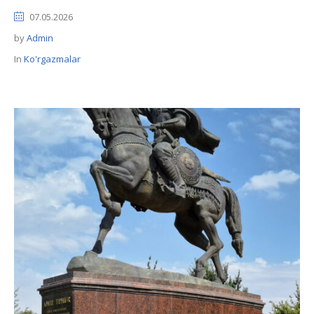
07.05.2026
by
Admin
In
Ko'rgazmalar