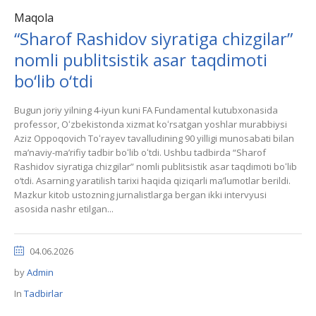
Maqola
“Sharof Rashidov siyratiga chizgilar”
nomli publitsistik asar taqdimoti
bo‘lib o‘tdi
Bugun joriy yilning 4-iyun kuni FA Fundamental kutubxonasida
professor, Oʻzbekistonda xizmat koʻrsatgan yoshlar murabbiysi
Aziz Oppoqovich Toʻrayev tavalludining 90 yilligi munosabati bilan
maʼnaviy-maʼrifiy tadbir boʻlib oʻtdi. Ushbu tadbirda “Sharof
Rashidov siyratiga chizgilar” nomli publitsistik asar taqdimoti boʻlib
o‘tdi. Asarning yaratilish tarixi haqida qiziqarli maʼlumotlar berildi.
Mazkur kitob ustozning jurnalistlarga bergan ikki intervyusi
asosida nashr etilgan...
04.06.2026
by
Admin
In
Tadbirlar