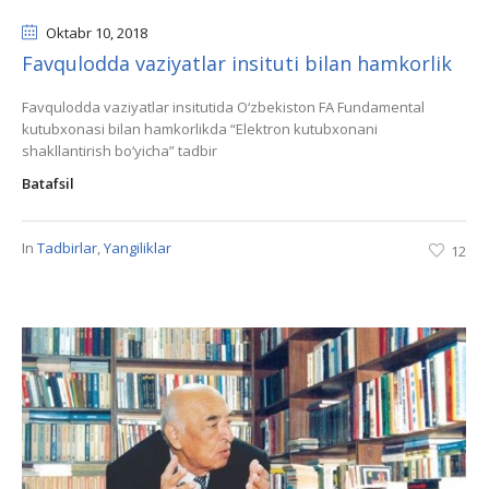
Oktabr 10
, 2018
Favqulodda vaziyatlar insituti bilan hamkorlik
Favqulodda vaziyatlar insitutida O‘zbekiston FA Fundamental
kutubxonasi bilan hamkorlikda “Elektron kutubxonani
shakllantirish bo‘yicha” tadbir
Batafsil
In
Tadbirlar
,
Yangiliklar
12