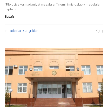
“Filologiya va madaniyat masalalari” nomli ilmiy-uslubiy maqolalar
toʼplami
Batafsil
In
Tadbirlar
,
Yangiliklar
1