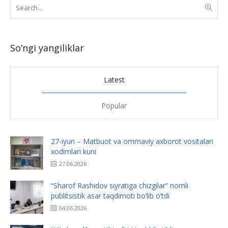
So’ngi yangiliklar
Latest
Popular
27-iyun – Matbuot va ommaviy axborot vositalari
xodimlari kuni
27.06.2026
“Sharof Rashidov siyratiga chizgilar” nomli
publitsistik asar taqdimoti bo‘lib o‘tdi
04.06.2026