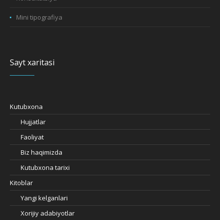
Mini tipografiya
Sayt xaritasi
Kutubxona
Hujjatlar
Faoliyat
Biz haqimizda
Kutubxona tarixi
Kitoblar
Yangi kelganlari
Xorijiy adabiyotlar