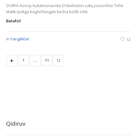
O‘zRFA Asosiy kutubxonasida O‘zbekiston xalq yozuvchisi Tohir
Malik ijodiga bag‘ishlangan kecha bo‘lib o‘tdi.
Batafsil
In
Yangiliklar
12
1
…
11
12
Qidiruv