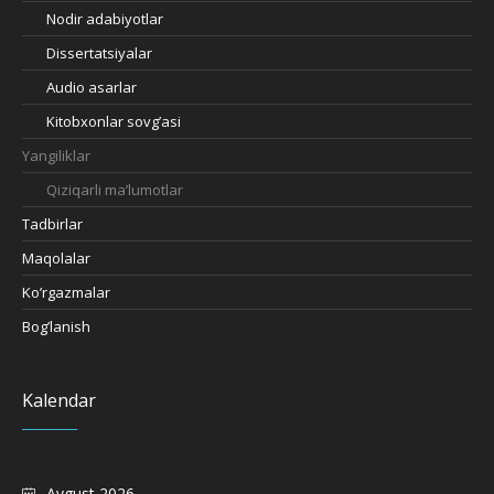
Nodir adabiyotlar
Dissertatsiyalar
Audio asarlar
Kitobxonlar sovg’asi
Yangiliklar
Qiziqarli ma’lumotlar
Tadbirlar
Maqolalar
Ko’rgazmalar
Bog’lanish
Kalendar
Avgust 2026