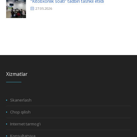
“Kitobxonlik soati” tadbiri tashkil etildi
27.05.2026
Xizmatlar
Skanerlash
Chop qilish
Internet tarmog'i
Konsultatsiya