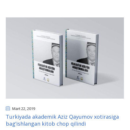
Mart 22
, 2019
Turkiyada akademik Аziz Qayumov xotirasiga
bagʼishlangan kitob chop qilindi