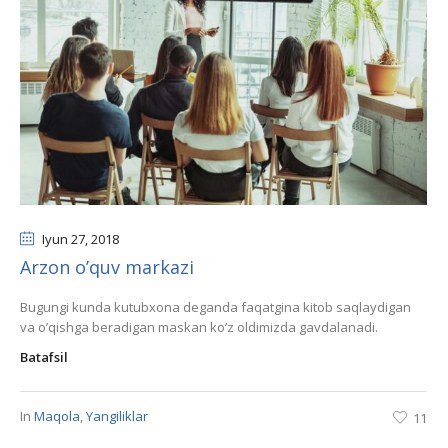
Iyun 27
, 2018
Arzon o’quv markazi
Bugungi kunda kutubxona deganda faqatgina kitob saqlaydigan
va o’qishga beradigan maskan ko’z oldimizda gavdalanadi.
Batafsil
In
Maqola
,
Yangiliklar
11