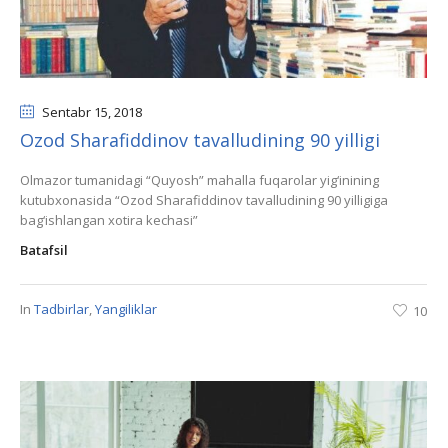
Sentabr 15
, 2018
Ozod Sharafiddinov tavalludining 90 yilligi
Olmazor tumanidagi “Quyosh” mahalla fuqarolar yig‘inining
kutubxonasida “Ozod Sharafiddinov tavalludining 90 yilligiga
bag‘ishlangan xotira kechasi”
Batafsil
In
Tadbirlar
,
Yangiliklar
10