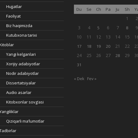
Hujjatlar
Du
Se
Ch
Pa
Ju
Sh
Y
Faoliyat
1
Biz haqimizda
3
4
6
7
5
8
Kutubxona tarixi
10
11
12
13
14
15
1
Kitoblar
21
22
2
17
18
19
20
Yangi kelganlari
24
25
26
27
29
3
28
Xorijiy adabiyotlar
31
Nodir adabiyotlar
« Dek
Fev »
Dissertatsiyalar
Audio asarlar
Kitobxonlar sovg’asi
Yangiliklar
Qiziqarli ma’lumotlar
Tadbirlar