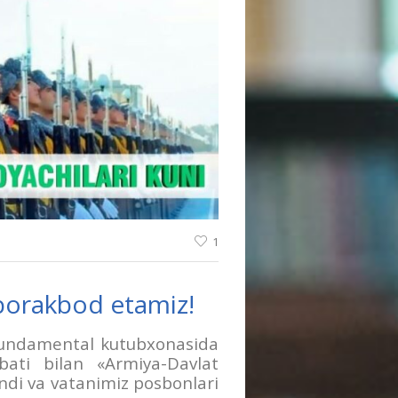
1
uborakbod etamiz!
Fundamental kutubxonasida
ati bilan «Armiya-Davlat
indi va vatanimiz posbonlari