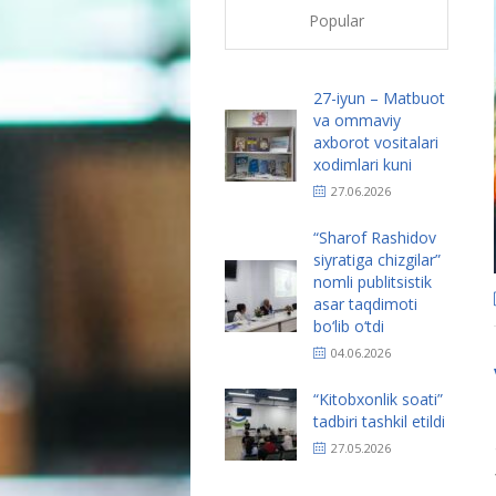
Popular
27-iyun – Matbuot
va ommaviy
axborot vositalari
xodimlari kuni
27.06.2026
“Sharof Rashidov
siyratiga chizgilar”
nomli publitsistik
asar taqdimoti
bo‘lib o‘tdi
04.06.2026
“Kitobxonlik soati”
tadbiri tashkil etildi
27.05.2026