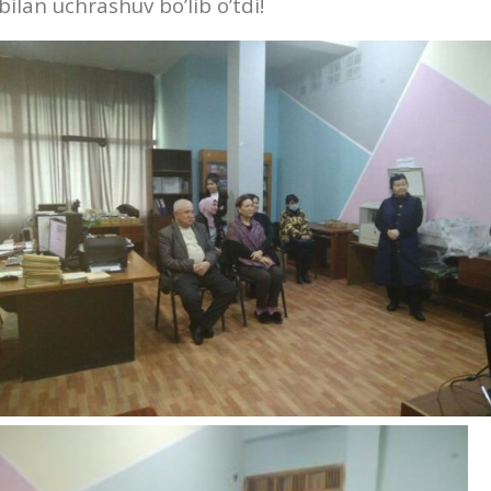
bilan uchrashuv bo’lib o’tdi!