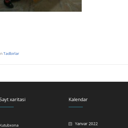
In
Tadbirlar
Sayt xaritasi
Kalendar
Yanvar 2022
Kutubxona