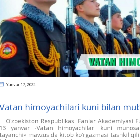
Yanvar 17
, 2022
Vatan himoyachilari kuni bilan m
O‘zbekiston Respublikasi Fanlar Akademiyasi 
13 yanvar -Vatan himoyachilari kuni munosab
tayanchi» mavzusida kitob ko’rgazmasi tashkil qil