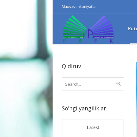
Maxsus imkoniyatlar
Kut
Qidiruv
So’ngi yangiliklar
Latest