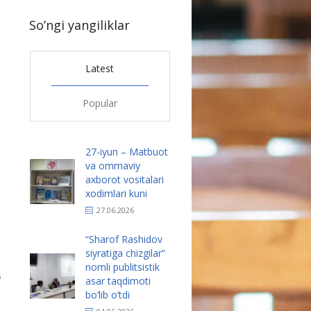
So’ngi yangiliklar
Latest
Popular
27-iyun – Matbuot
,
va ommaviy
axborot vositalari
xodimlari kuni
27.06.2026
“Sharof Rashidov
siyratiga chizgilar”
nomli publitsistik
5
asar taqdimoti
bo‘lib o‘tdi