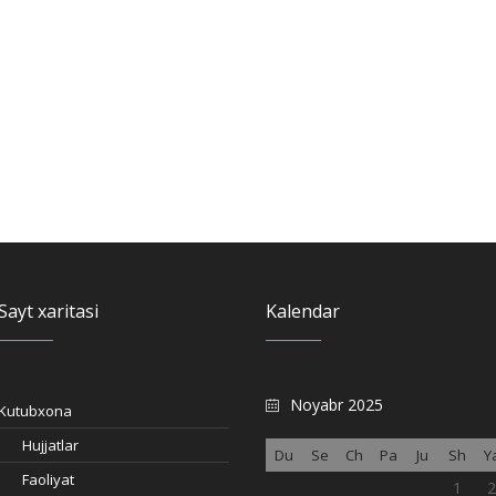
Sayt xaritasi
Kalendar
Noyabr 2025
Kutubxona
Hujjatlar
Du
Se
Ch
Pa
Ju
Sh
Y
Faoliyat
1