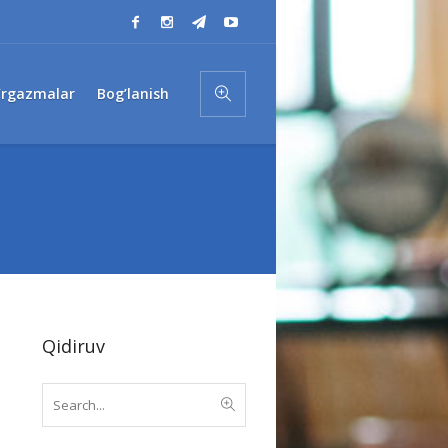
’rgazmalar
Bog’lanish
Qidiruv