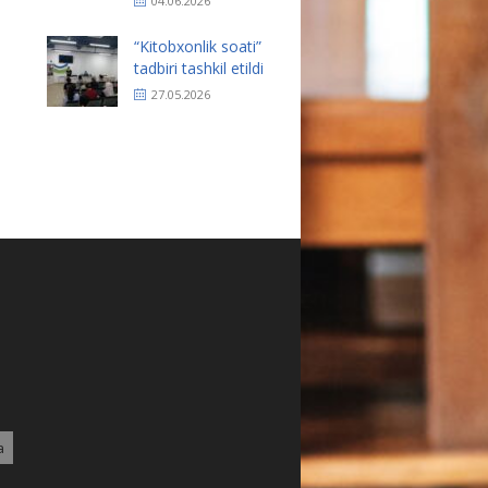
04.06.2026
“Kitobxonlik soati”
tadbiri tashkil etildi
27.05.2026
a
2