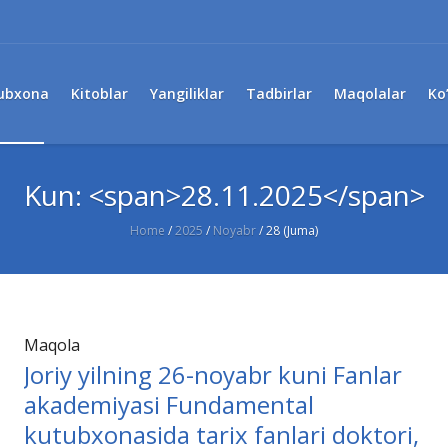
ubxona
Kitoblar
Yangiliklar
Tadbirlar
Maqolalar
Ko
Kun: <span>28.11.2025</span>
Home
/
2025
/
Noyabr
/
28 (Juma)
Maqola
Joriy yilning 26-noyabr kuni Fanlar
akademiyasi Fundamental
kutubxonasida tarix fanlari doktori,