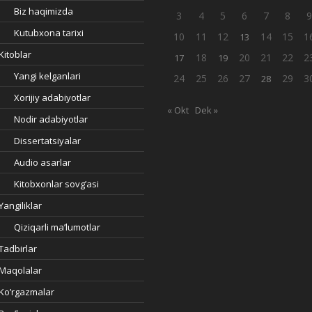
Biz haqimizda
3
4
5
6
7
8
Kutubxona tarixi
10
11
12
14
15
1
13
Kitoblar
18
20
21
22
2
17
19
Yangi kelganlari
24
25
26
27
29
3
28
Xorijiy adabiyotlar
« Okt
Dek »
Nodir adabiyotlar
Dissertatsiyalar
Audio asarlar
Kitobxonlar sovg’asi
Yangiliklar
Qiziqarli ma’lumotlar
Tadbirlar
Maqolalar
Ko’rgazmalar