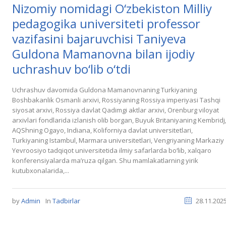
Nizomiy nomidagi O‘zbekiston Milliy
pedagogika universiteti professor
vazifasini bajaruvchisi Taniyeva
Guldona Mamanovna bilan ijodiy
uchrashuv bo‘lib o‘tdi
Uchrashuv davomida Guldona Mamanovnaning Turkiyaning
Boshbakanlik Osmanli arxivi, Rossiyaning Rossiya imperiyasi Tashqi
siyosat arxivi, Rossiya davlat Qadimgi aktlar arxivi, Orenburg viloyat
arxivlari fondlarida izlanish olib borgan, Buyuk Britaniyaning Kembridj
AQShning Ogayo, Indiana, Koliforniya davlat universitetlari,
Turkiyaning Istambul, Marmara universitetlari, Vengriyaning Markaziy
Yevroosiyo tadqiqot universitetida ilmiy safarlarda bo‘lib, xalqaro
konferensiyalarda ma’ruza qilgan. Shu mamlakatlarning yirik
kutubxonalarida,...
by
Admin
In
Tadbirlar
28.11.202