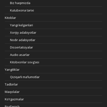
Biz haqimizda
Kutubxona tarixi
Kitoblar
Yangi kelganlari
Xorijiy adabiyotlar
Nodir adabiyotlar
Dissertatsiyalar
Audio asarlar
Kitobxonlar sovg’asi
Yangiliklar
Qiziqarli ma’lumotlar
Tadbirlar
Maqolalar
Ko’rgazmalar
Bog’lanish