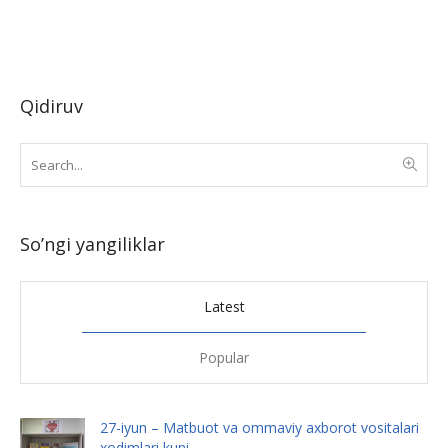
Qidiruv
So’ngi yangiliklar
Latest
Popular
27-iyun – Matbuot va ommaviy axborot vositalari
xodimlari kuni