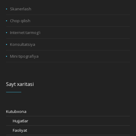
Skanerlash
Chop qilish
Internet tarmog'i
Konsultatsiya
Mini tipografiya
Sayt xaritasi
Kutubxona
Hujjatlar
Faoliyat