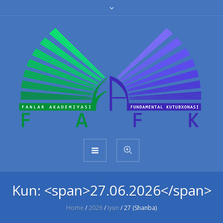
Kun: <span>27.06.2026</span>
Home
/
2026
/
Iyun
/
27 (Shanba)