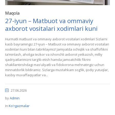
Maqola
27-iyun – Matbuot va ommaviy
axborot vositalari xodimlari kuni
Hurmatli matbuot va ommaviy axborot vositalari xodimlari Sizlarni
kasb bayramingiz 27-iyun – Matbuot va ommaviy axborot vositalari
xodimlari kuni bilan tabriklaymiz! Jamiyatda ochiqlik va shaffoflikni
ta’minlash, aholiga tezkor va ishonchli axborot yetkazish, milliy
qadriyatlarimizni targ‘ib etish hamda jamoatchilik fikrini
shakllantirishdagi mas’uliyatli va fidokorona mehnatingiz uchun
minnatdorlik bildiramiz. Sizlarga mustahkam sog‘lik, ijodiy yutuqlar,
kasbiy muvaffaqiyatlar va...
27.06.2026
by
Admin
In
Ko'rgazmalar