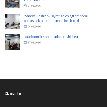
27.06.2026
“Sharof Rashidov siyratiga chizgilar” nomli
publitsistik asar taqdimoti bo‘lib o‘tdi
04.06.2026
“Kitobxonlik soati” tadbiri tashkil etildi
27.05.2026
Xizmatlar